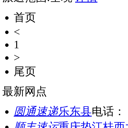
首页
<
1
>
尾页
最新网点
圆通速递
乐东县
电话：
顺丰速运
重庆垫江桂西