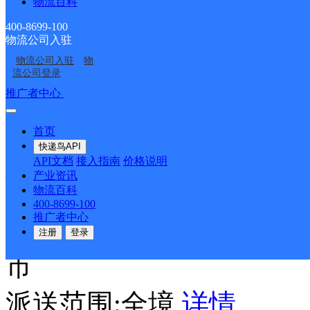
物流百科
顺丰速运
更多号码
地址
400-8699-100
物流公司入驻
城镇黑龙江省哈尔滨市双
物流公司入驻
物
流公司登录
公馆5#楼（栋）1层1S02
推广者中心
注册/登录
派送范围:全境
详情
首页
快递鸟API
API文档
接入指南
价格说明
便利店悦民蔬菜水果超市
产业资讯
物流百科
400-8699-100
推广者中心
顺丰速运
更多号码
地址：
注册
登录
市
派送范围:全境
详情