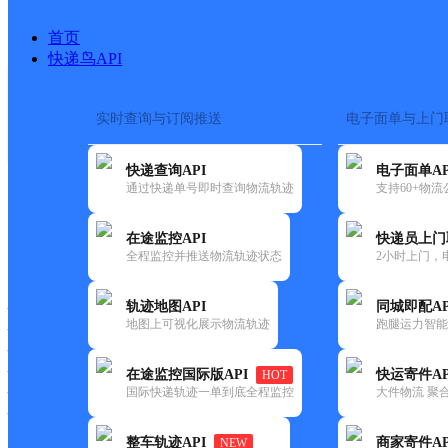
首页
快递鸟API
实时查询与订阅推送
电子面单与上门
搜索热词：
在途监控
快递查询API
电子面单AP
首页
>
快递大全
>
快递网
通过快递单号即时查询物流轨迹
支持60+物
在途监控API
快递员上门
快递大全
快运大全
快递时效
全程监控并推送物流轨迹状态
2小时上门，
轨迹地图API
同城即配AP
快递公司
地图上可视化展示物流轨迹
跑腿运力智能
快递网点
快递电话
快运公司
在途监控国际版API
快运寄件AP
HOT
国际快递轨迹一单到底全程监控
大件物流 聚合
快运网点
快运电话
整车轨迹API
商家寄件AP
NEW