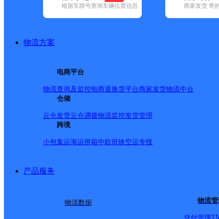
查询
根据车牌号查询车辆位置信息
商家发货 寄
网点筛选
物流方案
已选
城市：哈尔滨市 ✕
电商平台
区 ✕
清空已选
物流查询及监控
电商退换货
平台商家发货
物流中台
仓储
品牌:
不限
安能快递(9)
百世快递(68)
德邦快递(145)
极兔速递(5
国内(315)
圆通速递(130)
韵达速递(297)
中通快递(120)
云仓发货
云仓调拨
物流监控
发货管理
地区:
不限
阿城区(3)
跨境
巴彦县(2)
宾县(1)
道里区(17)
道外区(10)
区(10)
通河县(8)
五常市(2)
香坊区(15)
延寿县(5)
依兰县(10)
小包集运
海运拼箱
中欧班铁
空运专线
顺丰速运,双城区,哈尔滨
产品服务
哈尔滨市双城区站北新区
物流管
物流数据
T
交付管理