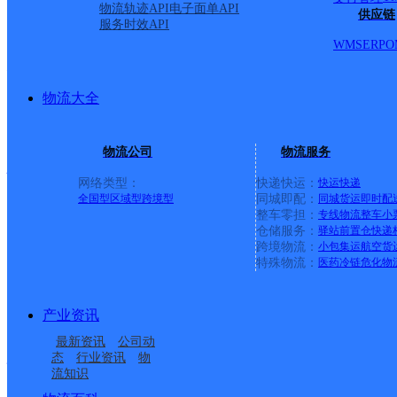
顺丰速运
更多号码
地址
物流轨迹API
电子面单API
供应链
服务时效API
WMS
ERP
O
城市街道迎宾路162号牧
派送范围:全境
详情
物流大全
物流公司
物流服务
便利店顺东超市
网络类型：
快递快运：
快运
快递
全国型
区域型
跨境型
同城即配：
同城货运
即时配
整车零担：
专线物流
整车
小
顺丰速运
更多号码
地址
仓储服务：
驿站
前置仓
快递
跨境物流：
小包集运
航空货
特殊物流：
医药冷链
危化物
派送范围:全境
详情
产业资讯
双城区双城镇堡旭大道北
最新资讯
公司动
态
行业资讯
物
流知识