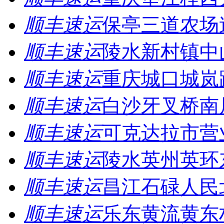
顺丰速运
保亭三道农场
顺丰速运
陵水新村镇中
顺丰速运
重庆城口城岚
顺丰速运
白沙牙叉桥南
顺丰速运
可克达拉市营
顺丰速运
陵水英州英环
顺丰速运
昌江石碌人民
顺丰速运
乐东黄流黄东