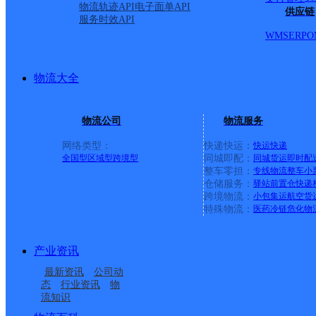
物流轨迹API
电子面单API
供应链
服务时效API
申通快递
更多号码
地址：
WMS
ERP
O
号楼3号门市
物流大全
派送范围:达康路2-38号、新
物流公司
物流服务
网络类型：
快递快运：
快运
快递
号、哈双路305-最大号、
全国型
区域型
跨境型
同城即配：
同城货运
即时配
整车零担：
专线物流
整车
小
仓储服务：
驿站
前置仓
快递
园、金港湾）、哈西华府
跨境物流：
小包集运
航空货
特殊物流：
医药冷链
危化物
花园、骏赫城、金莉园、
产业资讯
楼、啤酒厂家属楼、美馨
最新资讯
公司动
态
行业资讯
物
流知识
居、恒隆家园、海玉家园