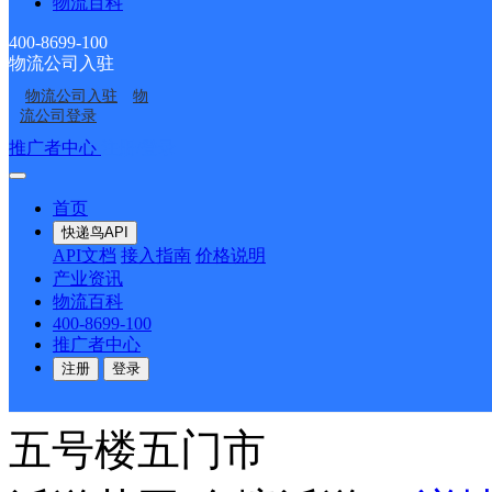
物流百科
体号段地址直接写小区名
400-8699-100
物流公司入驻
号）、森鹰窗业（新农路
物流公司入驻
物
流公司登录
推广者中心
注册/登录
号）工具厂（新农路29号
首页
号），新农路、双红路、
快递鸟API
API文档
接入指南
价格说明
产业资讯
黑龙江哈市团结公司
物流百科
400-8699-100
推广者中心
注册
登录
申通快递
更多号码
地址
五号楼五门市