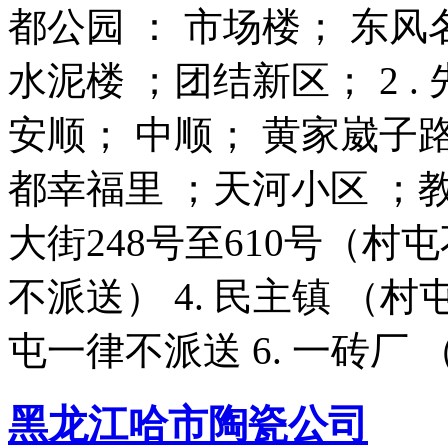
都公园 ： 市场楼； 东风
水泥楼 ；团结新区； 2 .
安顺； 中顺； 黄家崴子路2
都幸福里 ；天河小区 ；教师
大街248号至610号（村屯
不派送） 4. 民主镇 （村
屯一律不派送 6. 一砖厂 
黑龙江哈市陶瓷公司