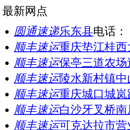
最新网点
圆通速递
乐东县
电话：
顺丰速运
重庆垫江桂西
顺丰速运
保亭三道农场
顺丰速运
陵水新村镇中
顺丰速运
重庆城口城岚
顺丰速运
白沙牙叉桥南
顺丰速运
可克达拉市营