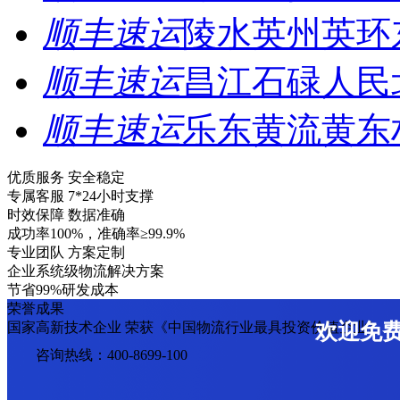
顺丰速运
陵水英州英环
顺丰速运
昌江石碌人民
顺丰速运
乐东黄流黄东
优质服务 安全稳定
专属客服 7*24小时支撑
时效保障 数据准确
成功率100%，准确率≥99.9%
专业团队 方案定制
企业系统级物流解决方案
节省99%研发成本
荣誉成果
国家高新技术企业 荣获《中国物流行业最具投资价值企业》
欢迎免
咨询热线：400-8699-100