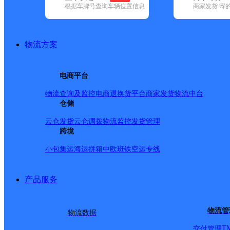
根据车牌号查询车辆位置信息
商家发货 寄
已选
城市：哈尔滨市 ✕
快递：申通快递 ✕
清空已选
品牌:
不限
安能快递(9)
百世快递(68)
德邦快递(145)
极兔速递(5
国内(315)
圆通速递(130)
韵达速递(297)
中通快递(120)
物流方案
地区:
不限
阿城区(1)
巴彦县(1)
宾县(1)
道里区(15)
道外区(9)
方
区(4)
通河县(1)
五常市(1)
香坊区(22)
延寿县(1)
依兰县(1)
电商平台
申通快递,哈尔滨市,快递
物流查询及监控
电商退换货
平台商家发货
物流中台
仓储
黑龙江哈市东大直公司
云仓发货
云仓调拨
物流监控
发货管理
跨境
小包集运
海运拼箱
中欧班铁
空运专线
申通快递
更多号码
地址：
产品服务
派送范围:全境派送。
详
物流管
物流数据
黑龙江哈市王岗公司
T
交付管理