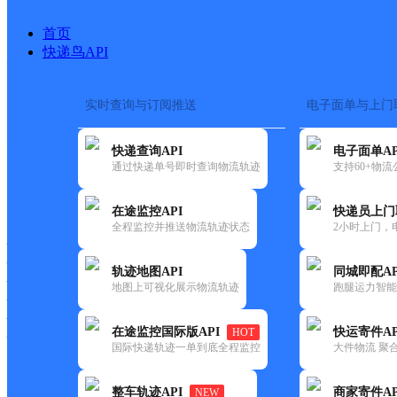
首页
快递鸟API
实时查询与订阅推送
电子面单与上门
搜索热词：
在途监控
快递查询API
电子面单AP
首页
>
快递大全
>
快递网点
通过快递单号即时查询物流轨迹
支持60+物
快递大全
快运大全
快递时效
在途监控API
快递员上门
全程监控并推送物流轨迹状态
2小时上门，
快递公司
快递网点
轨迹地图API
同城即配AP
快递电话
地图上可视化展示物流轨迹
跑腿运力智能
快运公司
快运网点
在途监控国际版API
快运寄件AP
HOT
快运电话
国际快递轨迹一单到底全程监控
大件物流 聚合
查询
整车轨迹API
商家寄件AP
NEW
网点筛选