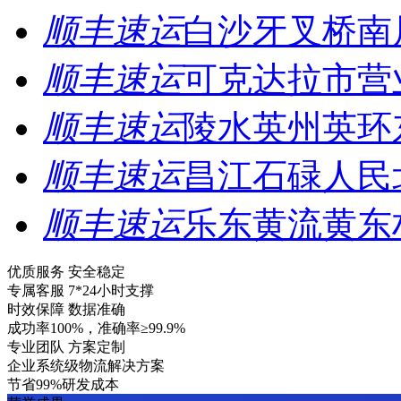
顺丰速运
白沙牙叉桥南
顺丰速运
可克达拉市营
顺丰速运
陵水英州英环
顺丰速运
昌江石碌人民
顺丰速运
乐东黄流黄东
优质服务 安全稳定
专属客服 7*24小时支撑
时效保障 数据准确
成功率100%，准确率≥99.9%
专业团队 方案定制
企业系统级物流解决方案
节省99%研发成本