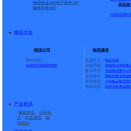
派送范围:全境
详情
物流轨迹API
电子面单API
供应链
服务时效API
WMS
ERP
O
哈尔滨市尚志市腾飞大街
物流大全
顺丰速运
更多号码
地址
物流公司
物流服务
志镇尚志市绥满路29号
网络类型：
快递快运：
快运
快递
全国型
区域型
跨境型
同城即配：
同城货运
即时配
整车零担：
专线物流
整车
小
派送范围:全境
详情
仓储服务：
驿站
前置仓
快递
跨境物流：
小包集运
航空货
特殊物流：
医药冷链
危化物
鑫鑫便利店
产业资讯
最新资讯
公司动
顺丰速运
更多号码
地址：
态
行业资讯
物
流知识