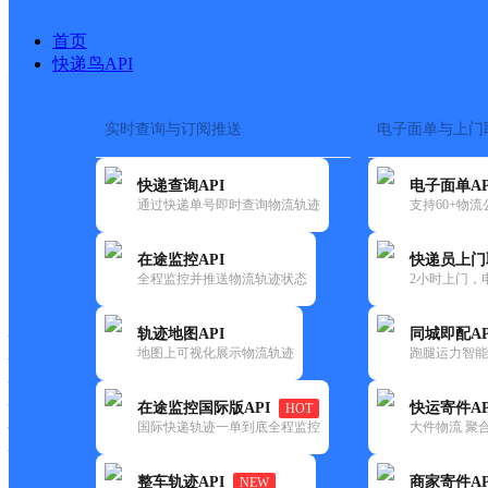
首页
快递鸟API
实时查询与订阅推送
电子面单与上门
搜索热词：
在途监控
快递查询API
电子面单AP
首页
>
快递大全
>
快递网
通过快递单号即时查询物流轨迹
支持60+物
在途监控API
快递员上门
快递大全
快运大全
快递时效
全程监控并推送物流轨迹状态
2小时上门，
轨迹地图API
同城即配AP
快递公司
地图上可视化展示物流轨迹
跑腿运力智能
快递网点
快递电话
快运公司
在途监控国际版API
快运寄件AP
HOT
国际快递轨迹一单到底全程监控
大件物流 聚合
快运网点
快运电话
整车轨迹API
商家寄件AP
NEW