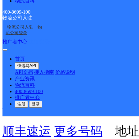
物流百科
栋后）【鑫鑫便利店】
400-8699-100
物流公司入驻
派送范围:全境
详情
物流公司入驻
物
流公司登录
推广者中心
注册/登录
新天地超市进乡店
首页
顺丰速运
更多号码
地址
快递鸟API
API文档
接入指南
价格说明
产业资讯
派送范围:全境
详情
物流百科
400-8699-100
推广者中心
便利店悦民蔬菜水果超市
注册
登录
顺丰速运
更多号码
地址：