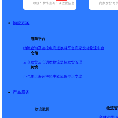
查询
根据车牌号查询车辆位置信息
商家发货 寄
网点筛选
物流方案
已选
城市：哈尔滨市 ✕
电商平台
品牌:
不限
安能快递(9)
百世快递(68)
德邦快递(145)
极兔速递(5
国内(315)
圆通速递(130)
韵达速递(297)
中通快递(120)
物流查询及监控
电商退换货
平台商家发货
物流中台
地区:
不限
阿城区(3)
仓储
巴彦县(2)
宾县(1)
道里区(17)
道外区(10)
区(10)
通河县(8)
五常市(2)
香坊区(15)
延寿县(5)
依兰县(10)
云仓发货
云仓调拨
物流监控
发货管理
顺丰速运,哈尔滨市,快递
跨境
小包集运
海运拼箱
中欧班铁
空运专线
水景湾超市
产品服务
顺丰速运
更多号码
地址
物流管
物流数据
T
交付管理