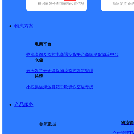
查询
根据车牌号查询车辆位置信息
商家发货 寄
网点筛选
物流方案
已选
城市：白山市 ✕
地
电商平台
品牌:
不限
安能快递(1)
百世快递(4)
德邦快递(33)
极兔速递(24)
(25)
中通快递(9)
物流查询及监控
电商退换货
平台商家发货
物流中台
地区:
不限
抚松县(54)
仓储
浑江区(75)
江源区(32)
靖宇县(44)
临江市(
浑江区,白山市,快递网点
云仓发货
云仓调拨
物流监控
发货管理
跨境
小包集运
海运拼箱
中欧班铁
空运专线
乐购时尚超市
产品服务
顺丰速运
更多号码
地址
物流管
物流数据
派送范围:全境
详情
T
交付管理