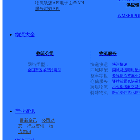
物流轨迹API
电子面单API
供应链
服务时效API
WMS
ERP
O
吉林省白山市临江市新市
物流大全
顺丰速运
更多号码
地址
物流公司
物流服务
派送范围:全境
详情
网络类型：
快递快运：
快运
快递
全国型
区域型
跨境型
同城即配：
同城货运
即时配
整车零担：
专线物流
整车
小
县医院西侧门市
仓储服务：
驿站
前置仓
快递
跨境物流：
小包集运
航空货
特殊物流：
医药冷链
危化物
顺丰速运
更多号码
地址
产业资讯
派送范围:全境
详情
最新资讯
公司动
态
行业资讯
物
流知识