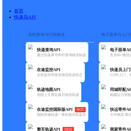
首页
快递鸟API
实时查询与订阅推送
电子面单与上门
搜索热词：
在途监控
快递查询API
电子面单AP
首页
>
快递大全
>
快递网
通过快递单号即时查询物流轨迹
支持60+物
在途监控API
快递员上门
快递大全
快运大全
快递时效
全程监控并推送物流轨迹状态
2小时上门，
轨迹地图API
同城即配AP
快递公司
地图上可视化展示物流轨迹
跑腿运力智能
快递网点
快递电话
快运公司
在途监控国际版API
快运寄件AP
HOT
国际快递轨迹一单到底全程监控
大件物流 聚合
快运网点
快运电话
整车轨迹API
商家寄件AP
NEW