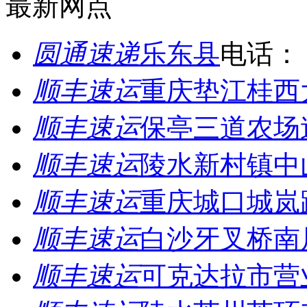
最新网点
圆通速递
乐东县
电话：
顺丰速运
重庆垫江桂西
顺丰速运
保亭三道农场
顺丰速运
陵水新村镇中
顺丰速运
重庆城口城岚
顺丰速运
白沙牙叉桥南
顺丰速运
可克达拉市营