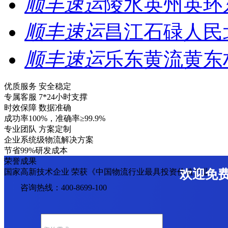
顺丰速运
陵水英州英环
顺丰速运
昌江石碌人民
顺丰速运
乐东黄流黄东
优质服务 安全稳定
专属客服 7*24小时支撑
时效保障 数据准确
成功率100%，准确率≥99.9%
专业团队 方案定制
企业系统级物流解决方案
节省99%研发成本
荣誉成果
国家高新技术企业 荣获《中国物流行业最具投资价值企业》
欢迎免
咨询热线：400-8699-100