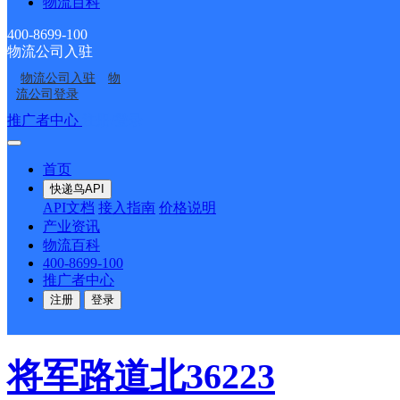
物流百科
吉林省白山市抚松县露水
400-8699-100
物流公司入驻
顺丰速运
更多号码
地址
物流公司入驻
物
流公司登录
推广者中心
注册/登录
派送范围:全境
详情
首页
盛世凯厦
快递鸟API
API文档
接入指南
价格说明
产业资讯
物流百科
顺丰速运
更多号码
地址
400-8699-100
推广者中心
派送范围:全境
详情
注册
登录
将军路道北36223