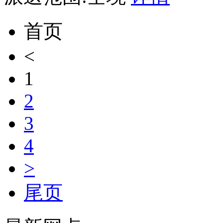
首页
<
1
2
3
4
>
尾页