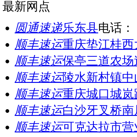
最新网点
圆通速递
乐东县
电话：
顺丰速运
重庆垫江桂西
顺丰速运
保亭三道农场
顺丰速运
陵水新村镇中
顺丰速运
重庆城口城岚
顺丰速运
白沙牙叉桥南
顺丰速运
可克达拉市营