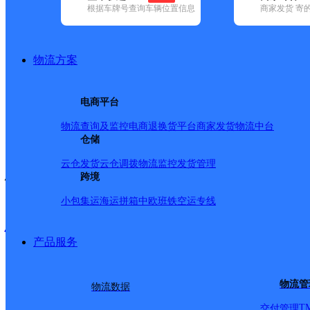
查询
根据车牌号查询车辆位置信息
商家发货 寄
网点筛选
物流方案
已选
城市：忻州市 ✕
清
电商平台
品牌:
不限
安能快递(2)
百世快递(17)
德邦快递(71)
极兔速递(22
速递(20)
韵达速递(34)
宅急送(2)
中通快递(24)
物流查询及监控
电商退换货
平台商家发货
物流中台
地区:
不限
(1)
保德县(31)
仓储
代县(33)
定襄县(30)
繁峙县(32)
河曲县
名胜区(1)
五台县(35)
五寨县(31)
忻府区(53)
原平市(43)
云仓发货
云仓调拨
物流监控
发货管理
忻州市,快递网点
跨境
小包集运
海运拼箱
中欧班铁
空运专线
忻州保德县网点
产品服务
极兔速递
更多号码
地址
物流管
物流数据
T
交付管理