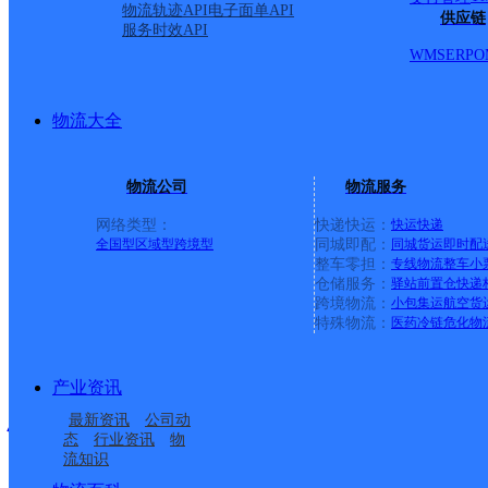
郭家滩村19号
物流轨迹API
电子面单API
供应链
服务时效API
WMS
ERP
O
派送范围:
详情
物流大全
老三便利店
物流公司
物流服务
顺丰速运
更多号码
地址
网络类型：
快递快运：
快运
快递
全国型
区域型
跨境型
同城即配：
同城货运
即时配
整车零担：
专线物流
整车
小
百汇佳园小区
仓储服务：
驿站
前置仓
快递
跨境物流：
小包集运
航空货
特殊物流：
医药冷链
危化物
派送范围:全境
详情
产业资讯
忻州市定襄县晋昌营业点
最新资讯
公司动
态
行业资讯
物
流知识