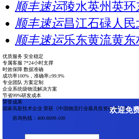
顺丰速运
陵水英州英环
顺丰速运
昌江石碌人民
顺丰速运
乐东黄流黄东
优质服务 安全稳定
专属客服 7*24小时支撑
时效保障 数据准确
成功率100%，准确率≥99.9%
专业团队 方案定制
企业系统级物流解决方案
节省99%研发成本
荣誉成果
国家高新技术企业 荣获《中国物流行业最具投资价值企业》
欢迎免
咨询热线：400-8699-100