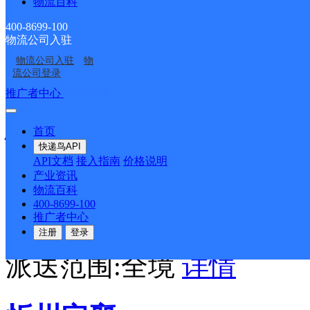
物流百科
顺丰速运
更多号码
地址
400-8699-100
物流公司入驻
金鼎大酒店种子公司旁边
物流公司入驻
物
流公司登录
派送范围:全境
详情
推广者中心
注册/登录
首页
忻州市五寨县东街营业点
快递鸟API
API文档
接入指南
价格说明
产业资讯
顺丰速运
更多号码
地址
物流百科
400-8699-100
推广者中心
运输街鑫悦园小区楼底门
注册
登录
派送范围:全境
详情