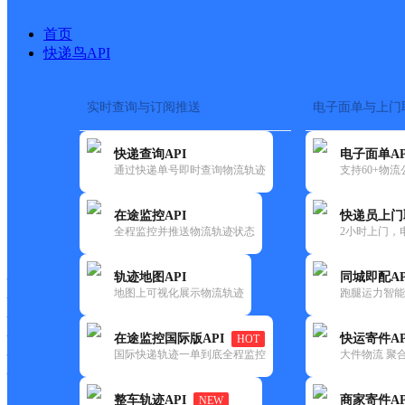
首页
快递鸟API
实时查询与订阅推送
电子面单与上门
搜索热词：
在途监控
快递查询API
电子面单AP
首页
>
快递大全
>
快递网
通过快递单号即时查询物流轨迹
支持60+物
在途监控API
快递员上门
快递大全
快运大全
快递时效
全程监控并推送物流轨迹状态
2小时上门，
轨迹地图API
同城即配AP
快递公司
地图上可视化展示物流轨迹
跑腿运力智能
快递网点
快递电话
快运公司
在途监控国际版API
快运寄件AP
HOT
国际快递轨迹一单到底全程监控
大件物流 聚合
快运网点
快运电话
整车轨迹API
商家寄件AP
NEW