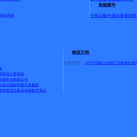
智能硬件
MS
SRM
分拣运输
仓储设备
智能终
汽车站院内
；电影公司；花苑小区；新华书店；劳动公司；购物中心；电业局
石油公司；交通局；运管所；朝阳街；台城村杨家咀；学府街；
昌路；文华苑小区；西庄村；台城西庄坪；劳动小区；医院宿舍；民政福
物流文档
文档类型：
API产品接口文档
产品使用文档
送
票零担
大票零担
西巷18号
柜
海外仓
电商云仓
运
海运
国际快递
关务服务
流
铁路货运
食品冷链
航空货运
往北10米路东（红十字门诊对面巷内10米）
一巷；天坛巷；桃园巷；关前巷；关后巷；先锋巷；牛市巷；关沟
；雁靖大街；苏村；下瓦窑头村；
详情