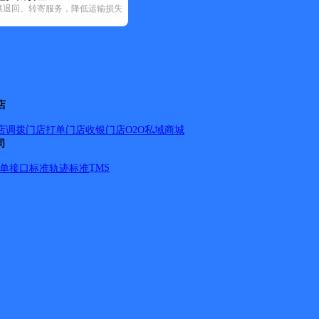
供退回、转寄服务，降低运输损失
04)
圆通速递(20)
韵达速递(34)
宅急送(2)
中通快递(24)
4)
忻府区(5)
原平市(2)
店
店调拨
门店打单
门店收银
门店O2O
私域商城
司
TMS
单
接口标准
轨迹标准
县县政府五寨师院；第一人民医院；城关医院；第一小学；第
_b】
详情