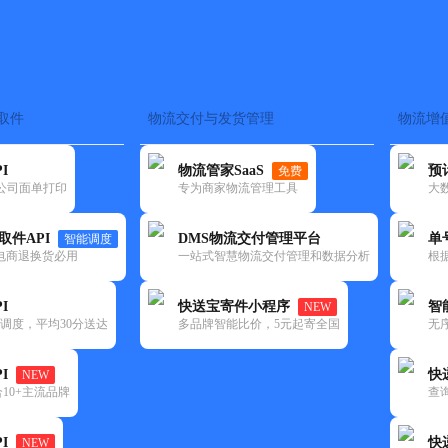
取件
物流交付与发货管理
物流增
在途监控
电子面单
快递查询
单号识别
上门取件
时效预测
I
物流管家SaaS
预
免费
流公司面单打印
专为商家物流管理工具
大
NEW
查询
取件API
DMS物流交付管理平台
单
智能调度
电商退换货必用
一站式智慧物流交付管理和数据分析
根
I
快送宝寄件小程序
智
NEW
调度，平均30分送达
多品牌智能比价，5元起寄全国
无
I
快
NEW
10+主流品牌
查
I
快
NEW