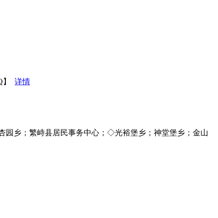
_Q】
详情
杏园乡；繁峙县居民事务中心；◇光裕堡乡；神堂堡乡；金山