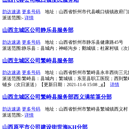
韵达速递
更多号码
地址：山西省忻州市代县峨口镇镇政府门
派送范围:-
详情
山西主城区公司静乐县服务部
韵达速递
更多号码
地址：山西省忻州市静乐县健康路45号
派送范围:静乐县：县城内；神峪沟乡；鹅城镇；杜家村镇（次日派送）
山西主城区公司繁峙县服务部
韵达速递
更多号码
地址：山西省忻州市繁峙县永丰西街三元
派送范围:繁峙县：县城内；繁城镇；东至县职工医院；西到
铺乡（次日派送）【更新日期：2021-11-6 15:08 _g】
详情
山西主城区公司繁峙县服务部西义满笙箓分部
韵达速递
更多号码
地址：山西省忻州市繁峙县繁城镇西义村
派送范围:-
详情
山西原平市公司建设街世海KH分部