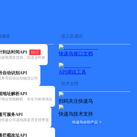
查快递
批量查询
值服务
接入及调试
计到达时间API
HOT
快递鸟接口文档
数据预测发货前、后送达时效
API调试工具
号自动识别API
据单号自动识别物流公司
技术文档
能地址解析API
序地址智能解析、补全为标准地址
扫码关注快递鸟
快递鸟技术支持
递可服务API
询快递公司该线路是否支持寄送
快递鸟全部产品
递拦截改址API