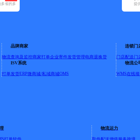
的多省的多
提
)
申通快递(13)
顺丰速运(47)
速尔快递(14)
天地华宇(2)
邮政国内(2
县(1)
岢岚县(1)
宁武县(1)
偏关县(1)
神池县(1)
五台县(4)
五寨县(
品牌商家
连锁门
物流查询及监控
商家打单
企业寄件
发货管理
电商退换货
门店配送
门
校院内
ISV系统
物流公
ERP
OMS
WMS
打单发货
微商城/私域商城
在线接
凤凰镇滨河北大街
余庄乡；【更新日期：2022-6-1 18:19:48_b】
详情
129号
理
物流运力
路；学府东街；兴达巷；西华路；青年路；健康路；三岔路；五寨
；三岔镇；李家坪乡；【更新日期：2022-6-1 18:20:37
MS
打单软件
取件配送
增值服务
跨境