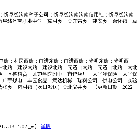
；忻阜线沟南种子公司；忻阜线沟南沟南信用社；忻阜线沟南
忻阜线沟南职业中学；茹村乡；◇东雷乡；建安乡；台怀镇；豆
中街；利民西街；前进东街；前进西街；光明东街；光明西
一北路；建设南路；建设北路；元遗山南路；元遗山北路；南北
险；同德科贸；师范学院附中；市钨丝厂；太平洋保险；太平保
；广宇煤电；丰园食品；意达机械；瑞科公司；供电公司；实验
乡；奇村镇（次日派送）◇北义井乡；【更新日期：2022-
 15:02 _w】
详情