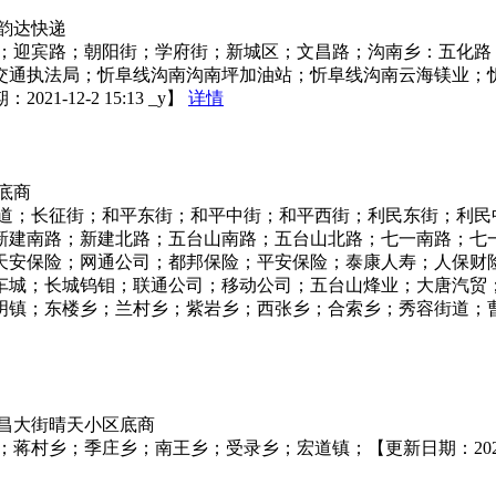
韵达快递
街；迎宾路；朝阳街；学府街；新城区；文昌路；沟南乡：五化路
交通执法局；忻阜线沟南沟南坪加油站；忻阜线沟南云海镁业；
12-2 15:13 _y】
详情
底商
街道；长征街；和平东街；和平中街；和平西街；利民东街；利民
新建南路；新建北路；五台山南路；五台山北路；七一南路；七
天安保险；网通公司；都邦保险；平安保险；泰康人寿；人保财
车城；长城钨钼；联通公司；移动公司；五台山烽业；大唐汽贸
镇；东楼乡；兰村乡；紫岩乡；西张乡；合索乡；秀容街道；曹张
昌大街晴天小区底商
乡；季庄乡；南王乡；受录乡；宏道镇；【更新日期：2021-7-13