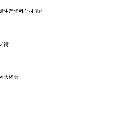
街生产资料公司院内
民街
福大楼旁