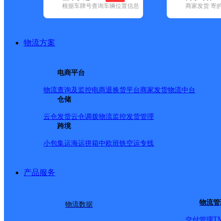
根据车牌号查询车辆位置信息
商家发货 寄
已选
城市：忻州市 ✕
快递：韵达速递 ✕
清空已选
品牌:
不限
安能快递(2)
百世快递(17)
德邦快递(71)
极兔速递(22
地区:
不限
保德县(1)
代县(6)
定襄县(1)
繁峙县(5)
河曲县(1)
静乐
物流方案
韵达速递,忻州市,快递网点
山西主城区公司五寨县师范路紫气东来寄存点
电商平台
物流查询及监控
电商退换货
平台商家发货
物流中台
韵达速递
更多号码
地址：山西省忻州市五寨县砚城镇师范学
仓储
派送范围:-
详情
云仓发货
云仓调拨
物流监控
发货管理
山西宁武县公司
跨境
小包集运
海运拼箱
中欧班铁
空运专线
韵达速递
更多号码
地址：山西省忻州市宁武县凤凰镇宁武县
派送范围:宁武县：县城内；凤凰镇；阳方口镇；东寨镇；◇阳方口煤矿；
产品服务
山西主城区公司五寨县服务部
韵达速递
更多号码
地址：山西省忻州市五寨县砚城镇迎宾西街
物流管
物流数据
派送范围:五寨县：县城内；街道：新建路；阳岢东路；政府
四小学；药材公司；前所乡；◇胡会乡；梁家坪乡；孙家坪乡；小河头镇
T
交付管理