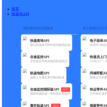
首页
快递鸟API
实时查询与订阅推送
电子面单与上门
搜索热词：
快递查询API
电子面单AP
首页
>
快递大全
>
快递网点
通过快递单号即时查询物流轨迹
支持60+物
快递大全
快运大全
快递时效
在途监控API
快递员上门
全程监控并推送物流轨迹状态
2小时上门，
快递公司
快递网点
轨迹地图API
同城即配AP
快递电话
地图上可视化展示物流轨迹
跑腿运力智能
快运公司
快运网点
在途监控国际版API
快运寄件AP
HOT
快运电话
国际快递轨迹一单到底全程监控
大件物流 聚合
查询
整车轨迹API
商家寄件AP
NEW
网点筛选