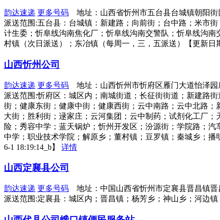
韵达速递
更多号码
地址：山西省忻州市五台县台城镇朝阳街
派送范围:五台县：台城镇：新建路；向前街；台中路；米市
计生委；忻阜线沟南焦化厂；忻阜线沟南交警队；忻阜线沟南
村镇（次日派送）；东冶镇（每周一，三，五派送）【更新日期：2021-
山西忻州公司
韵达速递
更多号码
地址：山西忻州市忻府区雁门大道怡泽园
派送范围:忻府区：城区内；南城街道；长征街街道；新建路
街；健康东街；健康中街；健康西街；云中南路；云中北路；
大街；胜利街；逯家庄；云河集团；云中制药；试剂化工厂；
险；秀容中学；蓝天锅炉；忻州开发区；汾源街；学院路；汽
中学；职业技术学院；解原乡；董村镇；豆罗镇；秦城乡；播明
6-1 18:19:14_b】
详情
山西定襄县公司
韵达速递
更多号码
地址：中国山西省忻州市定襄县晋昌镇晋
派送范围:定襄县：城区内；晋昌镇；杨芳乡；神山乡；河边镇；蒋村
山西代县公司峨口镇便民服务站