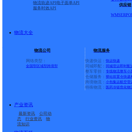
物流轨迹API
电子面单API
供应链
服务时效API
山西主城区公司五台县服务部台城镇营西分部
WMS
ERP
O
韵达速递
更多号码
地址：山西省忻州市五台县台城镇台城镇
派送范围:米市街；西关村；文化馆；福隆商场；机关幼儿园
物流大全
量质监局；迎宾路；公路段；河东村；煤运公司；运输公司；
小学；古城粮站；五台看守所；新城区；唐家湾村；新城开发区；文
情
物流公司
物流服务
山西忻州公司师院便民寄存点分部
网络类型：
快递快运：
快运
快递
全国型
区域型
跨境型
同城即配：
同城货运
即时配
整车零担：
专线物流
整车
小
韵达速递
更多号码
地址：山西省忻州市忻府区长征街街道师院
仓储服务：
驿站
前置仓
快递
派送范围:-
详情
跨境物流：
小包集运
航空货
特殊物流：
医药冷链
危化物
山西代县公司城东分部
韵达速递
更多号码
地址：山西省忻州市代县上馆镇东关防疫站
产业资讯
派送范围:七一路全境；同心路全境；东关大街；北园巷；七
最新资讯
公司动
学；人民银行；交通局；检察院；公路段；酒钢集团；民政局
态
行业资讯
物
流知识
山西主城区公司神池县服务部