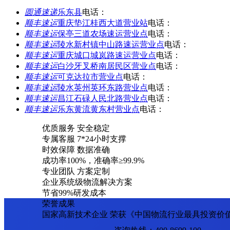
圆通速递
乐东县
电话：
顺丰速运
重庆垫江桂西大道营业站
电话：
顺丰速运
保亭三道农场速运营业点
电话：
顺丰速运
陵水新村镇中山路速运营业点
电话：
顺丰速运
重庆城口城岚路速运营业点
电话：
顺丰速运
白沙牙叉桥南居民区营业点
电话：
顺丰速运
可克达拉市营业点
电话：
顺丰速运
陵水英州英环东路营业点
电话：
顺丰速运
昌江石碌人民北路营业点
电话：
顺丰速运
乐东黄流黄东村营业点
电话：
优质服务 安全稳定
专属客服 7*24小时支撑
时效保障 数据准确
成功率100%，准确率≥99.9%
专业团队 方案定制
企业系统级物流解决方案
节省99%研发成本
荣誉成果
国家高新技术企业 荣获《中国物流行业最具投资价