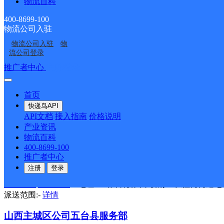
物流百科
韵达速递
更多号码
地址：山西省忻州市神池县龙泉镇北城后
400-8699-100
派送范围:神池县：县城内；龙泉镇 ；府东街；府西街；北城
物流公司入驻
镇；【更新日期：2021-10-14 16:38 _wjl】
详情
物流公司入驻
物
流公司登录
山西主城区公司五寨县服务部二道河寄存点
推广者中心
注册/登录
韵达速递
更多号码
地址：中国山西省忻州市五寨县砚城镇一
派送范围:-
详情
首页
快递鸟API
山西忻州公司开发区便民服务站分部
API文档
接入指南
价格说明
产业资讯
韵达速递
更多号码
地址：山西省忻州市忻府区长征街街道开
物流百科
派送范围:-
详情
400-8699-100
推广者中心
山西忻州公司城西便民服务站分部
注册
登录
韵达速递
更多号码
地址：山西省忻州市忻府区长征街街道七
派送范围:-
详情
山西主城区公司五台县服务部