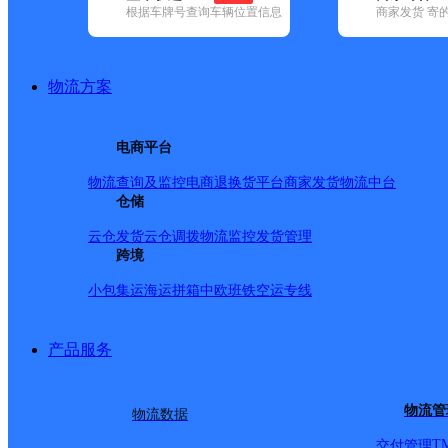
查询
根据车牌号查询车辆位置信息
商家发货 寄
网点筛选
物流方案
已选
城市：北京市 ✕
地
电商平台
品牌:
不限
安能快递(22)
百世快递(145)
德邦快递(208)
极兔速递(
(682)
圆通速递(153)
韵达速递(812)
中通快递(237)
物流查询及监控
电商退换货
平台商家发货
物流中台
地区:
不限
昌平区(187)
仓储
朝阳区(494)
大兴区(210)
东城区(101)
房
谷区(66)
石景山区(59)
顺义区(169)
通州区(467)
西城区(142)
延庆
云仓发货
云仓调拨
物流监控
发货管理
房山区,北京市,快递网点
跨境
小包集运
海运拼箱
中欧班铁
空运专线
韩村河邮政所
产品服务
邮政国内
更多号码
地址
物流管
物流数据
T
交付管理