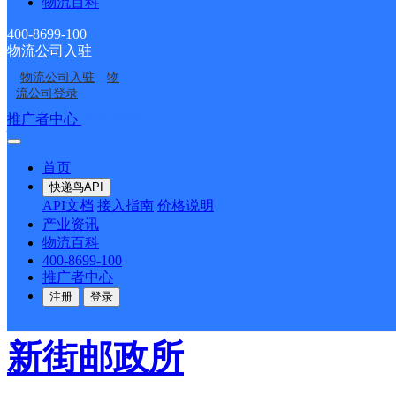
物流百科
邮政国内
更多号码
地址
400-8699-100
物流公司入驻
派送范围:-
详情
物流公司入驻
物
流公司登录
推广者中心
注册/登录
佛子庄邮政所
首页
邮政国内
更多号码
地址
快递鸟API
API文档
接入指南
价格说明
产业资讯
庄村
物流百科
400-8699-100
推广者中心
派送范围:-
详情
注册
登录
新街邮政所