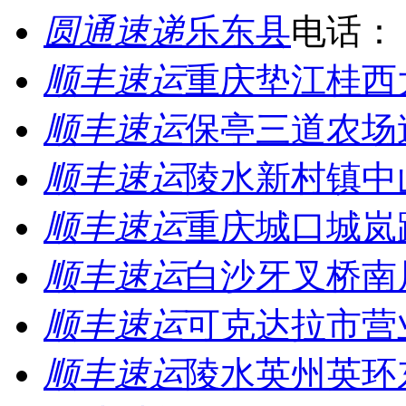
圆通速递
乐东县
电话：
顺丰速运
重庆垫江桂西
顺丰速运
保亭三道农场
顺丰速运
陵水新村镇中
顺丰速运
重庆城口城岚
顺丰速运
白沙牙叉桥南
顺丰速运
可克达拉市营
顺丰速运
陵水英州英环