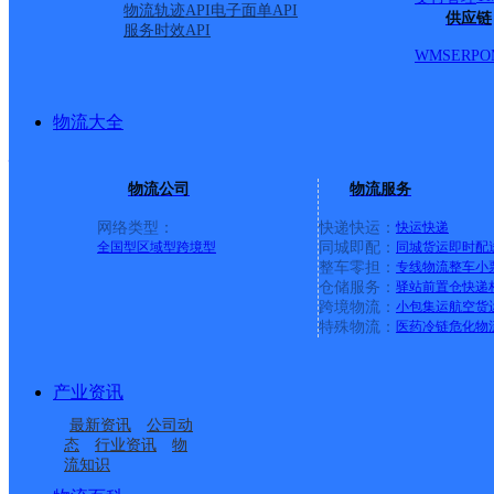
河村
物流轨迹API
电子面单API
供应链
服务时效API
WMS
ERP
O
派送范围:-
详情
物流大全
行宫园邮政所
物流公司
物流服务
邮政国内
更多号码
地址
网络类型：
快递快运：
快运
快递
全国型
区域型
跨境型
同城即配：
同城货运
即时配
整车零担：
专线物流
整车
小
园小区三里
仓储服务：
驿站
前置仓
快递
跨境物流：
小包集运
航空货
特殊物流：
医药冷链
危化物
派送范围:-
详情
产业资讯
官道邮政所
最新资讯
公司动
态
行业资讯
物
流知识