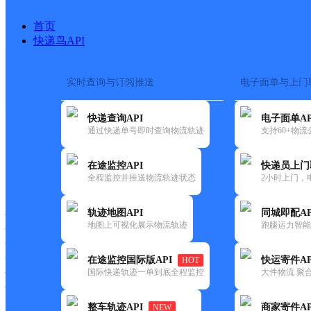
首页
快递鸟API
实时查询与订阅推送
电子面单与上门
搜索热词：
在途监控
快递查询API
电子面单AP
首页
>
快递大全
>
快递网
通过快递单号即时查询物流轨迹
支持60+物
在途监控API
快递员上门
快递大全
快运大全
快递时效
全程监控并推送物流轨迹状态
2小时上门，
轨迹地图API
同城即配AP
快递公司
地图上可视化展示物流轨迹
跑腿运力智能
快递网点
快递电话
快运公司
在途监控国际版API
快运寄件AP
HOT
国际快递轨迹一单到底全程监控
大件物流 聚合
快运网点
快运电话
整车轨迹API
商家寄件AP
NEW