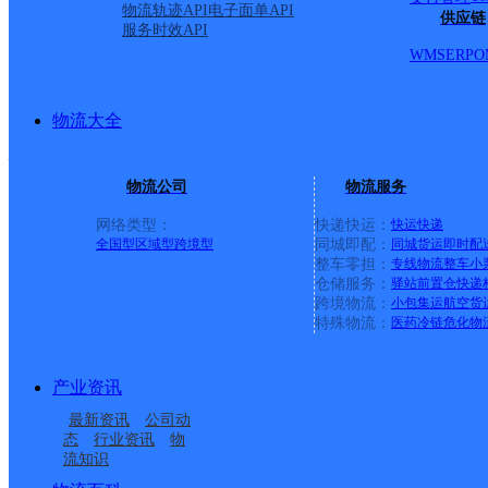
物流轨迹API
电子面单API
供应链
服务时效API
窑上邮政所
WMS
ERP
O
邮政国内
更多号码
地址：北京市房山区琉璃河镇窑上村
派送范围:-
详情
物流大全
坨里邮政所
物流公司
物流服务
邮政国内
更多号码
地址：北京市房山区青龙湖镇坨里村
派送范围:-
详情
网络类型：
快递快运：
快运
快递
全国型
区域型
跨境型
同城即配：
同城货运
即时配
整车零担：
专线物流
整车
小
良乡理工大邮政所
仓储服务：
驿站
前置仓
快递
跨境物流：
小包集运
航空货
邮政国内
更多号码
地址：北京市房山区良乡大学城北京理工
特殊物流：
医药冷链
危化物
派送范围:-
详情
富燕新村邮政所
产业资讯
最新资讯
公司动
邮政国内
更多号码
地址：北京市房山区燕山街道富燕新村小
态
行业资讯
物
派送范围:-
详情
流知识