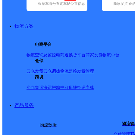
根据车牌号查询车辆位置信息
商家发货 寄
已选
城市：北京市 ✕
地区：房山区 ✕
清空已选
品牌:
不限
安能快递(22)
百世快递(145)
德邦快递(208)
极兔速递(
地区:
不限
昌平区(187)
朝阳区(494)
大兴区(210)
东城区(101)
房
物流方案
(142)
延庆区(34)
房山区,北京市,快递网点
电商平台
万佛堂矿区邮政所
物流查询及监控
电商退换货
平台商家发货
物流中台
仓储
邮政国内
更多号码
地址：北京市房山区河北镇房山矿区
派送范围:-
详情
云仓发货
云仓调拨
物流监控
发货管理
跨境
十渡邮政所
小包集运
海运拼箱
中欧班铁
空运专线
邮政国内
更多号码
地址：北京市房山区十渡镇十渡村
派送范围:-
详情
产品服务
阎村邮政所
物流管
物流数据
邮政国内
更多号码
地址：北京市房山区阎村镇阎村车站西
派送范围:-
详情
T
交付管理