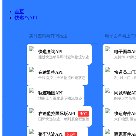
首页
快递鸟API
实时查询与订阅推送
电子面单与上门
搜索热词：
快递查询API
电子面单AP
首页
>
快递大全
>
快递网点
通过快递单号即时查询物流轨迹
支持60+物
快递大全
快运大全
快递时效
在途监控API
快递员上门
全程监控并推送物流轨迹状态
2小时上门，
快递公司
快递网点
轨迹地图API
同城即配AP
快递电话
地图上可视化展示物流轨迹
跑腿运力智能
快运公司
快运网点
在途监控国际版API
快运寄件AP
HOT
快运电话
国际快递轨迹一单到底全程监控
大件物流 聚合
查询
整车轨迹API
商家寄件AP
NEW
网点筛选