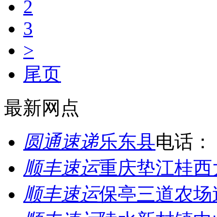
2
3
>
尾页
最新网点
圆通速递
乐东县
电话：
顺丰速运
重庆垫江桂西
顺丰速运
保亭三道农场