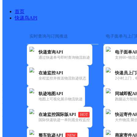
首页
快递鸟API
实时查询与订阅推送
电子面单与上门
搜索热词：
在途监控
快递查询API
电子面单AP
首页
>
快递大全
>
快递网点
通过快递单号即时查询物流轨迹
支持60+物
快递大全
快运大全
快递时效
在途监控API
快递员上门
全程监控并推送物流轨迹状态
2小时上门，
快递公司
快递网点
轨迹地图API
同城即配AP
快递电话
地图上可视化展示物流轨迹
跑腿运力智能
快运公司
快运网点
在途监控国际版API
快运寄件AP
HOT
快运电话
国际快递轨迹一单到底全程监控
大件物流 聚合
查询
整车轨迹API
商家寄件AP
NEW
网点筛选