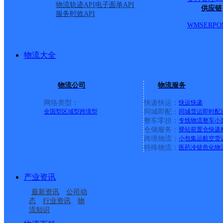
物流轨迹API
电子面单API
供应链
服务时效API
极兔速递
更多号码
地址
WMS
ERP
O
小学东侧约200米)储运部
物流大全
派送范围:
详情
物流公司
物流服务
网络类型：
快递快运：
快运
快递
全国型
区域型
跨境型
同城即配：
同城货运
即时配
北京石景山鲁谷营业点
整车零担：
专线物流
整车
小
仓储服务：
驿站
前置仓
快递
跨境物流：
小包集运
航空货
特殊物流：
医药冷链
危化物
顺丰速运
更多号码
地址
产业资讯
CRD银座B座
最新资讯
公司动
态
行业资讯
物
派送范围:全境
详情
流知识