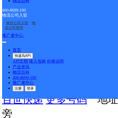
物流百科
北京石景山区一部
400-8699-100
物流公司入驻
物流公司入驻
物
流公司登录
百世快递
更多号码
地址：
推广者中心
注册/登录
号
首页
快递鸟API
派送范围:-
详情
API文档
接入指南
价格说明
产业资讯
物流百科
北京石景山区高科园分部
400-8699-100
推广者中心
注册
登录
百世快递
更多号码
地址：
旁