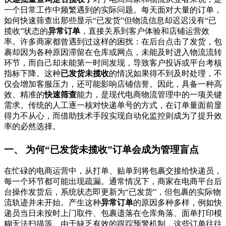
一个日常工作中频繁遇到的实际问题。每天面对大量的订单，
如何快速筛查出那些显示“已发货”但物流信息却迟迟没有“已
揽收”状态的
异常订单
，直接关系到客户体验和店铺运营效
率。许多商家都曾遇到过这样的困扰：在后台点击了发货，包
裹却因为各种原因滞留在仓库或网点，未能及时进入物流流转
环节，而自己却未能第一时间发现，导致客户投诉或平台考核
指标下降。这种
已发货未揽收
的情况如果得不到及时处理，不
仅会增加客服压力，还可能影响店铺信誉。因此，具备一种高
效、精准的
快速筛查
能力，是现代电商物流管理中的一项关键
需求。传统的人工逐一核对快递单号的方式，在订单量面前显
得力不从心，而借助技术手段实现自动化监控则成为了提升效
率的必然选择。
一、 为何“已发货未揽收”订单会成为管理盲点
在忙碌的电商运营中，从打单、贴单到将包裹交接给快递员，
每一个环节都可能出现疏漏。通常情况下，商家在电商平台后
台操作发货后，系统状态即更新为“已发货”，但包裹的实际物
流轨迹并未开始。产生这种
异常订单
的原因多种多样，例如快
递员当日未按时上门取件、包裹遗落在仓库角落、面单打印模
糊无法扫描等。由于缺乏有效的跟踪预警机制，这些订单往往