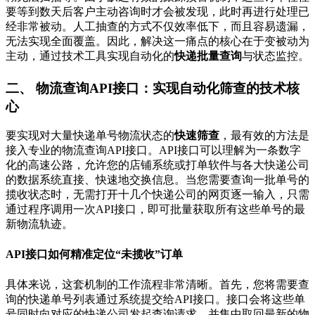
要等到数天后客户主动咨询时才会被发现，此时再进行处理已
经非常被动。人工抽查的方式不仅效率低下，而且容易遗漏，
无法实现全面覆盖。因此，解决这一痛点的核心在于变被动为
主动，通过技术工具实现自动化的
快递批量查询
与状态监控。
二、 物流查询API接口：实现自动化筛查的技术核
心
要实现对大量快递单号物流状态的
快速筛查
，最有效的方法是
接入专业的物流查询API接口。API接口可以理解为一条数字
化的高速公路，允许您的店铺系统或打单软件与各大快递公司
的数据系统直接、快速地交换信息。当您需要查询一批单号的
揽收状态时，无需打开十几个快递公司的网页逐一输入，只需
通过程序调用一次API接口，即可批量获取所有这些单号的最
新物流轨迹。
API接口如何精准定位“未揽收”订单
具体来说，这套机制的工作流程非常清晰。首先，您将需要查
询的快递单号列表通过系统提交给API接口。接口会将这些单
号同时向对应的快递公司发起查询请求，并集中取回最新的物