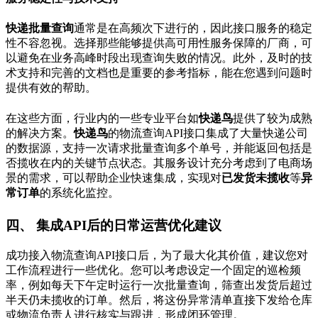
快递批量查询
通常是在高频次下进行的，因此接口服务的稳定
性不容忽视。选择那些能够提供高可用性服务保障的厂商，可
以避免在业务高峰时段出现查询失败的情况。此外，及时的技
术支持和完善的文档也是重要的参考指标，能在您遇到问题时
提供有效的帮助。
在这些方面，行业内的一些专业平台如
快递鸟
提供了较为成熟
的解决方案。
快递鸟
的物流查询API接口集成了大量快递公司
的数据源，支持一次请求批量查询多个单号，并能返回包括是
否揽收在内的关键节点状态。其服务设计充分考虑到了电商场
景的需求，可以帮助企业快速集成，实现对
已发货未揽收
等
异
常订单
的系统化监控。
四、 集成API后的日常运营优化建议
成功接入物流查询API接口后，为了最大化其价值，建议您对
工作流程进行一些优化。您可以考虑设定一个固定的巡检频
率，例如每天下午定时运行一次批量查询，筛查出发货后超过
半天仍未揽收的订单。然后，将这份异常清单直接下发给仓库
或物流负责人进行核实与跟进，形成闭环管理。