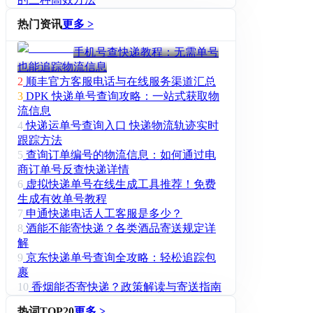
热门资讯
更多 >
手机号查快递教程：无需单号
也能追踪物流信息
2
顺丰官方客服电话与在线服务渠道汇总
3
DPK 快递单号查询攻略：一站式获取物
流信息
4
快递运单号查询入口 快递物流轨迹实时
跟踪方法
5
查询订单编号的物流信息：如何通过电
商订单号反查快递详情
6
虚拟快递单号在线生成工具推荐！免费
生成有效单号教程
7
申通快递电话人工客服是多少？
8
酒能不能寄快递？各类酒品寄送规定详
解
9
京东快递单号查询全攻略：轻松追踪包
裹
10
香烟能否寄快递？政策解读与寄送指南
热词TOP20
更多 >