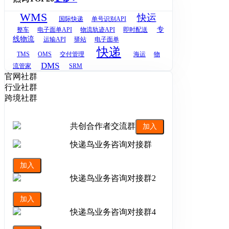
WMS
快运
国际快递
单号识别API
专
整车
电子面单API
物流轨迹API
即时配送
线物流
运输API
驿站
电子面单
快递
TMS
OMS
交付管理
海运
物
DMS
流管家
SRM
官网社群
行业社群
跨境社群
共创合作者交流群
加入
快递鸟业务咨询对接群
加入
快递鸟业务咨询对接群2
加入
快递鸟业务咨询对接群4