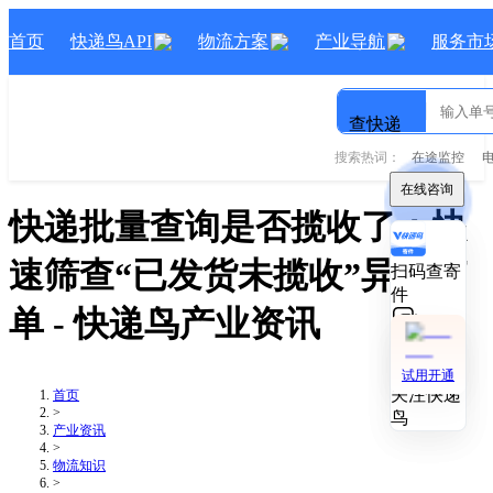
首页
快递鸟API
物流方案
产业导航
服务市
查快递
搜索热词：
在途监控
在线咨询
在线咨询
快递批量查询是否揽收了：快
速筛查“已发货未揽收”异常订
扫码查寄
扫码查寄
件
件
单
- 快递鸟产业资讯
技术对接
技术对接
试用开通
试用开通
关注快递
关注快递
首页
>
鸟
鸟
产业资讯
>
物流知识
>