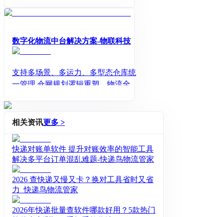
货等一站式解决方案
数字化物流中台解决方案-物联科技
支持多场景、多运力、多型态仓库统
一管理 仓网规划逻辑重塑，物流全链
路可视化，作业规范化、标准化管理
物联云仓数字化物流中台是为企业提
供的一站式物流整体数字化管理解决
相关资讯
更多 >
方案，通过链接和聚合物流全要素，
对仓储、运输、配送等物流全场景涉
快递对账单软件 提升对账效率的智能工具
及的资源、工具、流程、基础设施及
解决多平台订单混乱难题-快递鸟物流管家
管理支持体系等进行统一的整合、沉
淀，以更为快速、灵活、共享、开放
2026 查快递又慢又卡？换对工具省时又省
的方式，为企业物流提供可快速调
力_快递鸟物流管家
用、升级迭代的数字化支撑。
2026年快递批量查软件哪款好用？5款热门