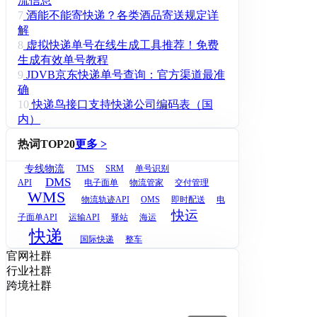
流信息
7
酒能不能寄快递？各类酒品寄送规定详
解
8
虚拟快递单号在线生成工具推荐！免费
生成有效单号教程
9
JDVB京东快递单号查询：官方渠道最准
确
10
快递鸟接口支持快递公司编码表（国
内）
热词TOP20
更多 >
专线物流
TMS
SRM
单号识别
DMS
API
电子面单
物流管家
交付管理
WMS
物流轨迹API
OMS
即时配送
电
快运
子面单API
运输API
驿站
海运
快递
国际快递
整车
官网社群
行业社群
跨境社群