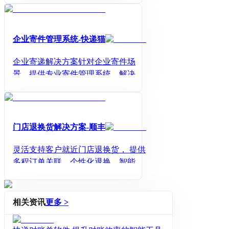
物联云仓数字化物流中台是为企业提
供的一站式物流整体数字化管理解决
方案，通过链接和聚合物流全要素，
企业寄件管理系统-快递猫
对仓储、运输、配送等物流全场景涉
及的资源、工具、流程、基础设施及
企业寄递解决方案针对企业寄件场
管理支持体系等进行统一的整合、沉
景，提供专业寄件管理系统，解决寄
淀，以更为快速、灵活、共享、开放
件效率低，寄件数据管理难问题。
的方式，为企业物流提供可快速调
用、升级迭代的数字化支撑。
门店退换货解决方案-顺丰
灵活支持客户就近门店退换货， 提供
多程订单关联、个性化退换、智能验
货等一站式解决方案
相关资讯
更多 >