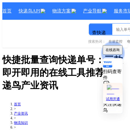
首页
快递鸟API
物流方案
产业导航
服务市
查快递
搜索热词：
在途监控
在线咨询
在线咨询
快捷批量查询快递单号：三款
即开即用的在线工具推荐
- 快
扫码查寄
扫码查寄
件
件
递鸟产业资讯
技术对接
技术对接
试用开通
试用开通
关注快递
关注快递
首页
>
鸟
鸟
产业资讯
>
物流知识
>