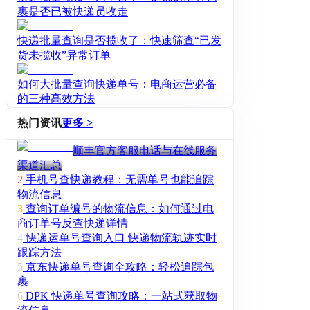
裹是否已被快递员收走
快递批量查询是否揽收了：快速筛查“已发
货未揽收”异常订单
如何大批量查询快递单号：电商运营必备
的三种高效方法
热门资讯
更多 >
顺丰官方客服电话与在线服务
渠道汇总
2
手机号查快递教程：无需单号也能追踪
物流信息
3
查询订单编号的物流信息：如何通过电
商订单号反查快递详情
4
快递运单号查询入口 快递物流轨迹实时
跟踪方法
5
京东快递单号查询全攻略：轻松追踪包
裹
6
DPK 快递单号查询攻略：一站式获取物