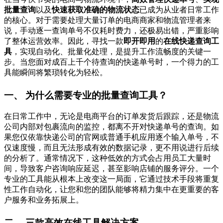
批量查询
以及
快速获取准确的物流状态
已成为从业者日常工作
的核心。对于需要处理大量订单的电商商家和物流管理者来
说，手动逐一查询单号不仅耗时费力，还极易出错，严重影响
了整体运营效率。因此，寻找一款
即开即用
的
在线快递查询工
具
，实现自动化、批量化处理，是提升工作流畅度的关键一
步。当您面对成百上千个待查询的快递单号时，一个得力的工
具能瞬间将繁琐转化为轻松。
一、 为什么需要专业的批量查询工具？
在日常工作中，无论是电商平台的订单发货后跟踪，还是物流
公司内部对包裹流向的监控，都离不开对快递单号的查询。如
果您仅依靠快递公司的官网或普通手机应用逐个输入单号，不
仅速度慢，而且无法形成有效的数据记录，更不用说进行后续
的分析了。通常情况下，这种低效的方式会占用员工大量时
间，导致客户咨询响应延迟，甚至影响店铺的服务评分。一个
专业的工具能从根本上改变这一局面，它通过技术手段将重复
性工作自动化，让您和您的团队能够将精力集中在更重要的客
户服务和业务拓展上。
二、 三款高效在线工具解决方案