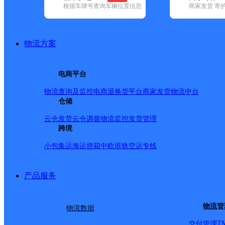
根据车牌号查询车辆位置信息
商家发货 寄
基本信息
所属快递：顺丰速运
物流方案
所属区域：安徽省-合肥市-蜀山区
网点电话：
网点地址：水湖路21号2栋101室
电商平台
网点负责人：
物流查询及监控
电商退换货
平台商家发货
物流中台
仓储
派送范围
云仓发货
云仓调拨
物流监控
发货管理
跨境
全境
小包集运
海运拼箱
中欧班铁
空运专线
产品服务
物流管
物流数据
T
交付管理