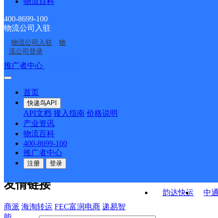
物流百科
安徽肥西县公司严店便
安徽主城区公司肥西紫
合肥分部
堰服务部
韵达国际进口安徽肥西
安徽肥西县公司官亭镇
民寄存点分部
蓬山服务部
400-8699-100
物流公司入驻
安徽肥西县公司
安徽肥西县公司肥西中
县公司
便民寄存点
物流公司入驻
物
合肥肥西县明珠大道营
合肥肥西县花岗营业部
学便民寄存点分部
流公司登录
业部
接口API
推广者中心
注册/登录
快运查询
API接口文档
FAQ/帮助文档
快递鸟
宏行中运物流
首页
API接口
DEMO下载
快递鸟API
百世快运
邦
API文档
接入指南
价格说明
关于我们
德邦快递
高
产业资讯
物流百科
华企快运
环
公司介绍
企业动态
联系我们
法律声
400-8699-100
京东快运
聚
明
合作伙伴
快递鸟接口服务协议
用
推广者中心
户隐私政策
速佳达快运
注册
登录
易达快运
驿
友情链接
韵达快运
中
商派
海淘转运
FEC富润电商
递易智
能