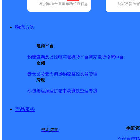
根据车牌号查询车辆位置信息
商家发货 寄
基本信息
所属快递：邮政国内
物流方案
所属区域：安徽省-合肥市-肥西县
网点电话：
网点地址：合肥市肥西县高刘镇北街
电商平台
网点负责人：
物流查询及监控
电商退换货
平台商家发货
物流中台
仓储
派送范围
云仓发货
云仓调拨
物流监控
发货管理
跨境
-
小包集运
海运拼箱
中欧班铁
空运专线
产品服务
物流管
物流数据
T
交付管理