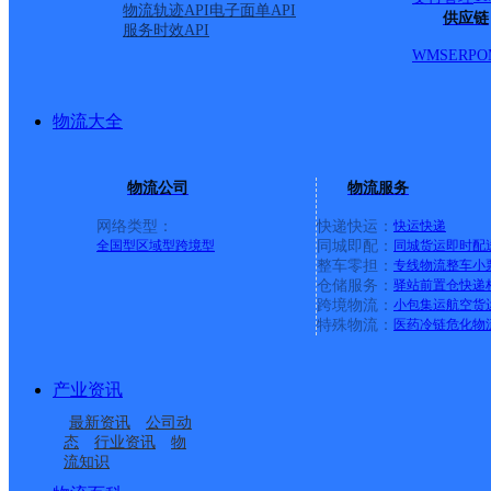
物流轨迹API
电子面单API
供应链
服务时效API
WMS
ERP
O
物流大全
物流公司
物流服务
网络类型：
快递快运：
快运
快递
全国型
区域型
跨境型
同城即配：
同城货运
即时配
整车零担：
专线物流
整车
小
仓储服务：
驿站
前置仓
快递
上一条：
中国邮政集团有限公司新疆维吾尔自治区叶城县乌
跨境物流：
小包集运
航空货
特殊物流：
医药冷链
危化物
周边网点
产业资讯
安徽主城公司合肥肥西
安徽肥西县公司花岗寄
最新资讯
公司动
肥西桃花镇
安徽肥西县公司三河便
桃花服务部
存点分部
态
行业资讯
物
流知识
总部行政内件管理公司
安徽主城区公司合肥柏
民寄存点分部