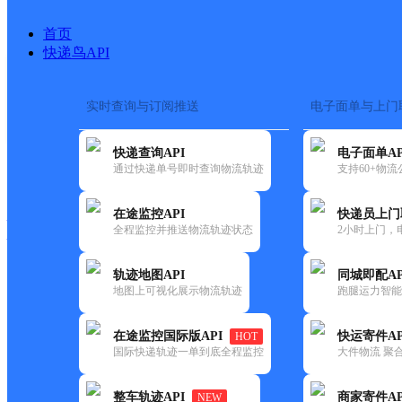
首页
快递鸟API
实时查询与订阅推送
电子面单与上门
搜索热词：
在途监控
快递查询API
电子面单AP
快递大全
快运大全
快递时效
通过快递单号即时查询物流轨迹
支持60+物
在途监控API
快递员上门
快递公司
全程监控并推送物流轨迹状态
2小时上门，
快递网点
电话大全
轨迹地图API
同城即配AP
地图上可视化展示物流轨迹
跑腿运力智能
邮政
高刘邮政支局
在途监控国际版API
快运寄件AP
HOT
国内
国际快递轨迹一单到底全程监控
大件物流 聚合
更新时间：2021-12-03 00:00:00
整车轨迹API
商家寄件AP
NEW