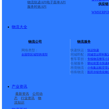
物流轨迹API
电子面单API
供应链
服务时效API
WMS
ERP
O
物流大全
物流公司
物流服务
网络类型：
快递快运：
快运
快递
全国型
区域型
跨境型
同城即配：
同城货运
即时配
整车零担：
专线物流
整车
小
仓储服务：
驿站
前置仓
快递
上一条：
广西梧州公司河西分部
跨境物流：
小包集运
航空货
特殊物流：
医药冷链
危化物
周边网点
产业资讯
安徽主城公司合肥肥西
安徽肥西县公司花岗寄
最新资讯
公司动
肥西桃花镇
安徽肥西县公司三河便
桃花服务部
存点分部
态
行业资讯
物
流知识
总部行政内件管理公司
安徽主城区公司合肥柏
民寄存点分部