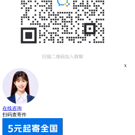
x
在线咨询
扫码查寄件