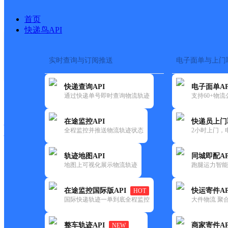
首页
快递鸟API
实时查询与订阅推送
电子面单与上门
搜索热词：
在途监控
快递查询API
电子面单AP
快递大全
快运大全
快递时效
通过快递单号即时查询物流轨迹
支持60+物
在途监控API
快递员上门
快递公司
全程监控并推送物流轨迹状态
2小时上门，
快递网点
电话大全
轨迹地图API
同城即配AP
地图上可视化展示物流轨迹
跑腿运力智能
韵达
安徽合肥分拨营销市场部
在途监控国际版API
快运寄件AP
HOT
速递
国际快递轨迹一单到底全程监控
大件物流 聚合
更新时间：2022-07-14 00:00:00
整车轨迹API
商家寄件AP
NEW