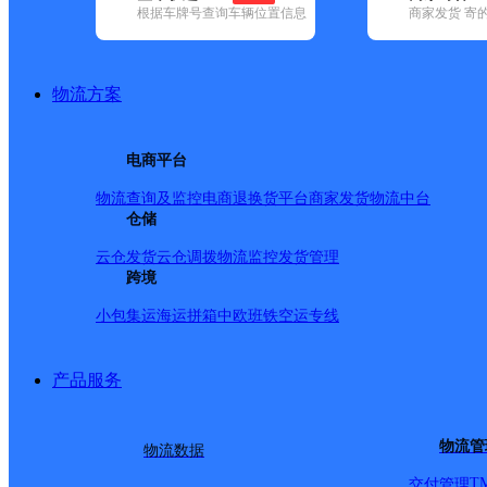
根据车牌号查询车辆位置信息
商家发货 寄
基本信息
所属快递：韵达速递
物流方案
所属区域：安徽省-合肥市-肥西县
网点电话：
网点地址：安徽省合肥市肥西县上派镇云谷路1421号云谷路
电商平台
网点负责人：
物流查询及监控
电商退换货
平台商家发货
物流中台
仓储
派送范围
云仓发货
云仓调拨
物流监控
发货管理
跨境
-
小包集运
海运拼箱
中欧班铁
空运专线
产品服务
物流管
物流数据
T
交付管理