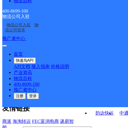
物流百科
安徽肥西县公司严店便
安徽主城区公司肥西紫
合肥分部
堰服务部
安徽肥西县公司官亭镇
安徽肥西县公司高刘镇
民寄存点分部
蓬山服务部
400-8699-100
物流公司入驻
安徽肥西县公司肥西中
UH合肥官亭
便民寄存点
振兴街便民寄存点分部
物流公司入驻
物
合肥肥西县花岗营业部
凤阳县西泉镇合作点
学便民寄存点分部
流公司登录
ID9972
接口API
推广者中心
注册/登录
快运查询
API接口文档
FAQ/帮助文档
快递鸟
宏行中运物流
首页
API接口
DEMO下载
快递鸟API
百世快运
邦
API文档
接入指南
价格说明
关于我们
德邦快递
高
产业资讯
物流百科
华企快运
环
公司介绍
企业动态
联系我们
法律声
400-8699-100
京东快运
聚
明
合作伙伴
快递鸟接口服务协议
用
推广者中心
户隐私政策
速佳达快运
注册
登录
易达快运
驿
友情链接
韵达快运
中
商派
海淘转运
FEC富润电商
递易智
能