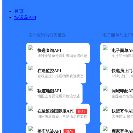
首页
快递鸟API
实时查询与订阅推送
电子面单与上门
搜索热词：
在途监控
快递查询API
电子面单AP
快递大全
快运大全
快递时效
通过快递单号即时查询物流轨迹
支持60+物
在途监控API
快递员上门
快递公司
全程监控并推送物流轨迹状态
2小时上门，
快递网点
电话大全
轨迹地图API
同城即配AP
地图上可视化展示物流轨迹
跑腿运力智能
极兔
雅安宝兴网点
在途监控国际版API
快运寄件AP
HOT
速递
国际快递轨迹一单到底全程监控
大件物流 聚合
更新时间：2021-11-26 00:00:00
整车轨迹API
商家寄件AP
NEW