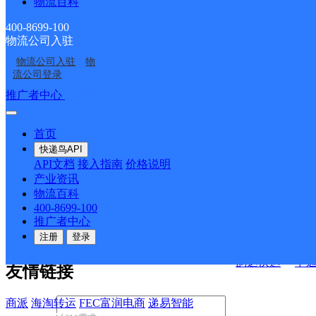
物流百科
宝兴县大溪邮政所
宝兴县陇东邮政所
四川省宝兴县五龙邮政
四川省宝兴县灵关邮政
雅安市宝兴县穆平镇营
宝兴县
所
支局
400-8699-100
物流公司入驻
业部
决方案
物流公司入驻
物
流公司登录
快运查询
接口API
推广者中心
注册/登录
宏行中运物流
API接口文档
FAQ/帮助文档
快递鸟
首页
百世快运
邦
API接口
DEMO下载
快递鸟API
德邦快递
高
API文档
接入指南
价格说明
关于我们
华企快运
环
产业资讯
物流百科
京东快运
聚
400-8699-100
公司介绍
企业动态
联系我们
法律声
速佳达快运
推广者中心
明
合作伙伴
快递鸟接口服务协议
用
注册
登录
户隐私政策
易达快运
驿
韵达快运
中
友情链接
商派
海淘转运
FEC富润电商
递易智能