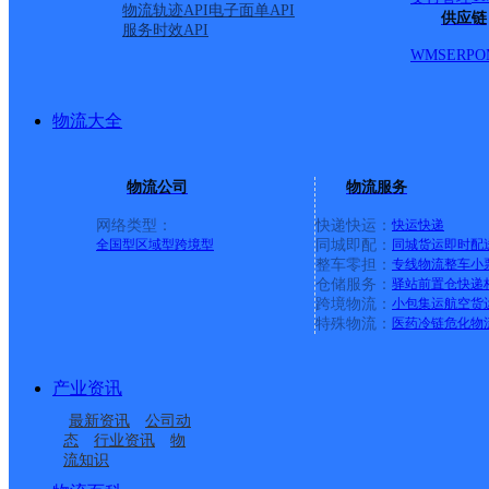
物流轨迹API
电子面单API
供应链
服务时效API
WMS
ERP
O
物流大全
物流公司
物流服务
网络类型：
快递快运：
快运
快递
全国型
区域型
跨境型
同城即配：
同城货运
即时配
整车零担：
专线物流
整车
小
仓储服务：
驿站
前置仓
快递
上一条：
义乌廿三里网点
跨境物流：
小包集运
航空货
特殊物流：
医药冷链
危化物
周边网点
产业资讯
雅安宝兴县
雅安宝兴县营业部
最新资讯
公司动
宝兴县新宝南街邮政支
宝兴县明礼邮政所
态
行业资讯
物
流知识
中国邮政集团有限公司
中国邮政集团有限公司
局