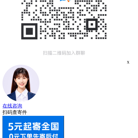
x
在线咨询
扫码查寄件