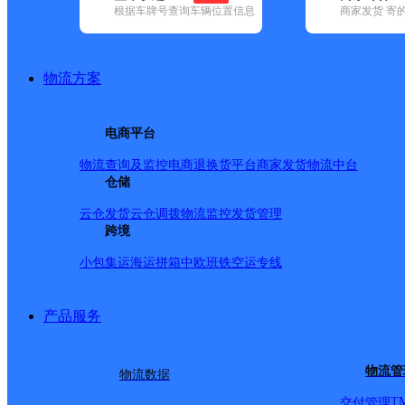
根据车牌号查询车辆位置信息
商家发货 寄
基本信息
所属快递：极兔速递
物流方案
所属区域：四川省-雅安市-宝兴县
网点电话：
网点地址：宝兴县两河口
电商平台
网点负责人：
物流查询及监控
电商退换货
平台商家发货
物流中台
仓储
派送范围
云仓发货
云仓调拨
物流监控
发货管理
跨境
小包集运
海运拼箱
中欧班铁
空运专线
产品服务
物流管
物流数据
T
交付管理