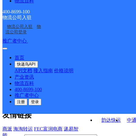
物流百科
湖北孝昌县公司发展路
湖北孝昌县公司老城区
道便民服务站分部
服务站分部
孝感孝昌县华阳大道营
孝昌县季店乡合作点
便民寄存点分部
寄存点分部
400-8699-100
物流公司入驻
湖北孝昌公司
湖北孝昌公司
业部
ID18212
物流公司入驻
物
白沙邮政支局
小河邮政支局
流公司登录
接口API
推广者中心
注册/登录
快运查询
API接口文档
FAQ/帮助文档
快递鸟
宏行中运物流
首页
API接口
DEMO下载
快递鸟API
百世快运
邦
API文档
接入指南
价格说明
关于我们
德邦快递
高
产业资讯
物流百科
华企快运
环
公司介绍
企业动态
联系我们
法律声
400-8699-100
京东快运
聚
明
合作伙伴
快递鸟接口服务协议
用
推广者中心
户隐私政策
速佳达快运
注册
登录
易达快运
驿
友情链接
韵达快运
中
商派
海淘转运
FEC富润电商
递易智
能