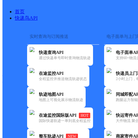
首页
快递鸟API
实时查询与订阅推送
电子面单与上门
搜索热词：
在途监控
快递查询API
电子面单AP
快递大全
快运大全
快递时效
通过快递单号即时查询物流轨迹
支持60+物
在途监控API
快递员上门
快递公司
全程监控并推送物流轨迹状态
2小时上门，
快递网点
电话大全
轨迹地图API
同城即配AP
地图上可视化展示物流轨迹
跑腿运力智能
德邦
孝感孝昌县乡镇点营业部
在途监控国际版API
快运寄件AP
HOT
快递
国际快递轨迹一单到底全程监控
大件物流 聚合
更新时间：2022-07-12 00:00:00
整车轨迹API
商家寄件AP
NEW