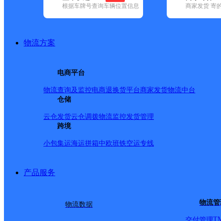
根据车牌号查询车辆位置信息
商家发货 寄
基本信息
所属快递：德邦快递
物流方案
所属区域：湖北省-孝感市-孝昌县
网点电话：
网点地址：湖北省孝感市孝昌县文化路周巷镇中心小学(地址
电商平台
网点负责人：
物流查询及监控
电商退换货
平台商家发货
物流中台
仓储
派送范围
云仓发货
云仓调拨
物流监控
发货管理
跨境
-
小包集运
海运拼箱
中欧班铁
空运专线
产品服务
物流管
物流数据
T
交付管理