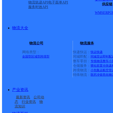
物流轨迹API
电子面单API
供应链
服务时效API
WMS
ERP
O
物流大全
物流公司
物流服务
网络类型：
快递快运：
快运
快递
全国型
区域型
跨境型
同城即配：
同城货运
即时配
整车零担：
专线物流
整车
小
仓储服务：
驿站
前置仓
快递
上一条：
横岗园山
跨境物流：
小包集运
航空货
特殊物流：
医药冷链
危化物
周边网点
产业资讯
湖北孝昌县公司周巷镇
湖北孝昌县公司邹岗镇
最新资讯
公司动
湖北孝昌县公司陡山乡
孝感孝昌县
寄存点分部
便民寄存点分部
态
行业资讯
物
流知识
湖北孝昌县公司古城大
湖北孝昌县公司金上海
便民寄存点分部