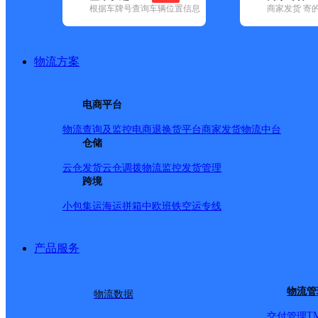
根据车牌号查询车辆位置信息
商家发货 寄
基本信息
所属快递：韵达速递
物流方案
所属区域：湖北省-孝感市-孝昌县
网点电话：
网点地址：中国湖北省孝感市孝昌县花园镇金上海A31
电商平台
网点负责人：
物流查询及监控
电商退换货
平台商家发货
物流中台
仓储
派送范围
云仓发货
云仓调拨
物流监控
发货管理
跨境
-
小包集运
海运拼箱
中欧班铁
空运专线
产品服务
物流管
物流数据
T
交付管理