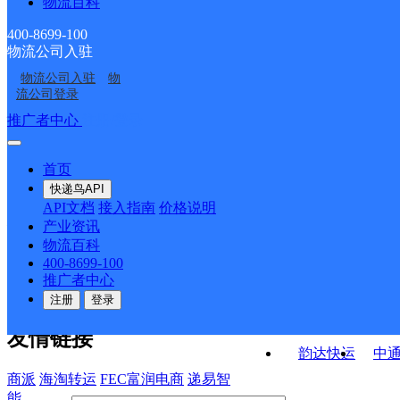
物流百科
湖北孝昌县公司老城区
湖北孝昌县公司小河镇
道便民服务站分部
孝昌县季店乡合作点
孝昌县白沙镇合作点
寄存点分部
便民寄存点分部
400-8699-100
物流公司入驻
湖北孝昌公司
孝感孝昌县乡镇点营业
ID18212
ID15864
物流公司入驻
物
白沙邮政支局
小河邮政支局
部
流公司登录
接口API
推广者中心
注册/登录
快运查询
API接口文档
FAQ/帮助文档
快递鸟
宏行中运物流
首页
API接口
DEMO下载
快递鸟API
百世快运
邦
API文档
接入指南
价格说明
关于我们
德邦快递
高
产业资讯
物流百科
华企快运
环
公司介绍
企业动态
联系我们
法律声
400-8699-100
京东快运
聚
明
合作伙伴
快递鸟接口服务协议
用
推广者中心
户隐私政策
速佳达快运
注册
登录
易达快运
驿
友情链接
韵达快运
中
商派
海淘转运
FEC富润电商
递易智
能