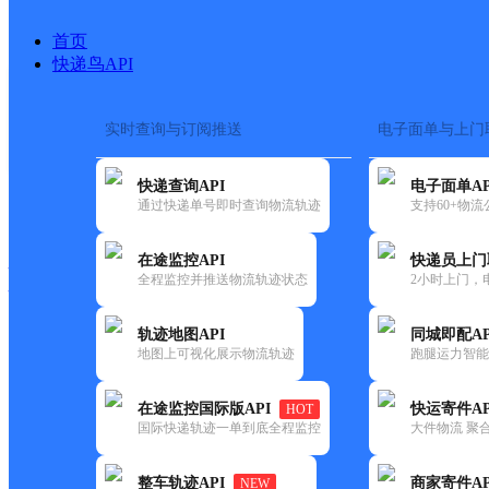
首页
快递鸟API
实时查询与订阅推送
电子面单与上门
搜索热词：
在途监控
快递查询API
电子面单AP
快递大全
快运大全
快递时效
通过快递单号即时查询物流轨迹
支持60+物
在途监控API
快递员上门
快递公司
全程监控并推送物流轨迹状态
2小时上门，
快递网点
电话大全
轨迹地图API
同城即配AP
地图上可视化展示物流轨迹
跑腿运力智能
韵达
湖北孝昌县公司金上海服务站
在途监控国际版API
快运寄件AP
HOT
速递
国际快递轨迹一单到底全程监控
大件物流 聚合
更新时间：2022-07-14 00:00:00
整车轨迹API
商家寄件AP
NEW