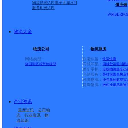
物流轨迹API
电子面单API
供应链
服务时效API
WMS
ERP
O
物流大全
物流公司
物流服务
网络类型：
快递快运：
快运
快递
全国型
区域型
跨境型
同城即配：
同城货运
即时配
整车零担：
专线物流
整车
小
仓储服务：
驿站
前置仓
快递
上一条：
广西梧州公司河西分部
跨境物流：
小包集运
航空货
特殊物流：
医药冷链
危化物
周边网点
产业资讯
湖北孝昌县公司周巷镇
湖北孝昌县公司邹岗镇
最新资讯
公司动
湖北孝昌县公司陡山乡
孝感孝昌县
寄存点分部
便民寄存点分部
态
行业资讯
物
流知识
湖北孝昌县公司古城大
湖北孝昌县公司
便民寄存点分部