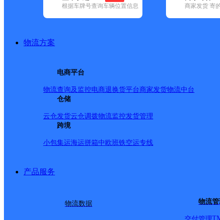
根据车牌号查询车辆位置信息
商家发货 寄
基本信息
所属快递：邮政国内
物流方案
所属区域：四川省-雅安市-天全县
网点电话：
网点地址：天全县仁义乡永兴村
电商平台
网点负责人：
物流查询及监控
电商退换货
平台商家发货
物流中台
仓储
派送范围
云仓发货
云仓调拨
物流监控
发货管理
跨境
-
小包集运
海运拼箱
中欧班铁
空运专线
产品服务
物流管
物流数据
T
交付管理