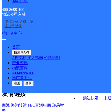
物流百科
天全县沙坪邮政所
天全县多功邮政所
ID10584
天全县思经邮政所
天全县新华邮政所
400-8699-100
物流公司入驻
天全县东城街邮政所
天全县乐英邮政所
物流公司入驻
物
天全县鱼泉邮政所
天全县环城路邮政支局
流公司登录
接口API
推广者中心
注册/登录
快运查询
API接口文档
FAQ/帮助文档
快递鸟
宏行中运物流
首页
API接口
DEMO下载
快递鸟API
百世快运
邦
API文档
接入指南
价格说明
关于我们
德邦快递
高
产业资讯
物流百科
华企快运
环
公司介绍
企业动态
联系我们
法律声
400-8699-100
京东快运
聚
明
合作伙伴
快递鸟接口服务协议
用
推广者中心
户隐私政策
速佳达快运
注册
登录
易达快运
驿
友情链接
韵达快运
中
商派
海淘转运
FEC富润电商
递易智
能