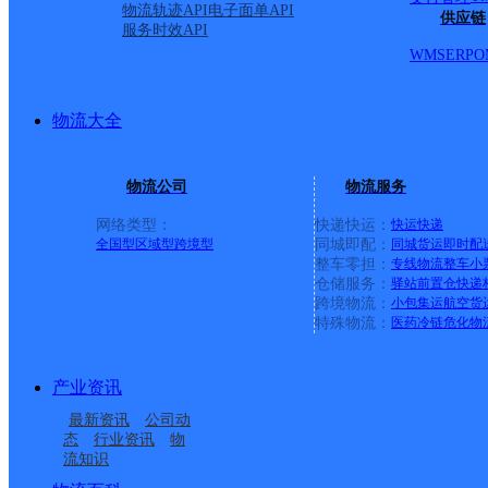
物流轨迹API
电子面单API
供应链
服务时效API
WMS
ERP
O
物流大全
物流公司
物流服务
网络类型：
快递快运：
快运
快递
全国型
区域型
跨境型
同城即配：
同城货运
即时配
整车零担：
专线物流
整车
小
仓储服务：
驿站
前置仓
快递
上一条：
中国邮政集团有限公司新疆维吾尔自治区叶城县乌
跨境物流：
小包集运
航空货
特殊物流：
医药冷链
危化物
周边网点
产业资讯
四川天全县公司
雅安天全县
最新资讯
公司动
天全县新场乡合作点
天全县乐英乡合作点
态
行业资讯
物
流知识
天全县新华乡合作点
雅安天全县营业部
ID10528
ID11146