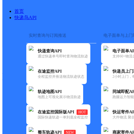
首页
快递鸟API
实时查询与订阅推送
电子面单与上门
搜索热词：
在途监控
快递查询API
电子面单AP
快递大全
快运大全
快递时效
通过快递单号即时查询物流轨迹
支持60+物
在途监控API
快递员上门
快递公司
全程监控并推送物流轨迹状态
2小时上门，
快递网点
电话大全
轨迹地图API
同城即配AP
地图上可视化展示物流轨迹
跑腿运力智能
邮政
天全县永兴邮政所
在途监控国际版API
快运寄件AP
HOT
国内
国际快递轨迹一单到底全程监控
大件物流 聚合
更新时间：2021-12-03 00:00:00
整车轨迹API
商家寄件AP
NEW