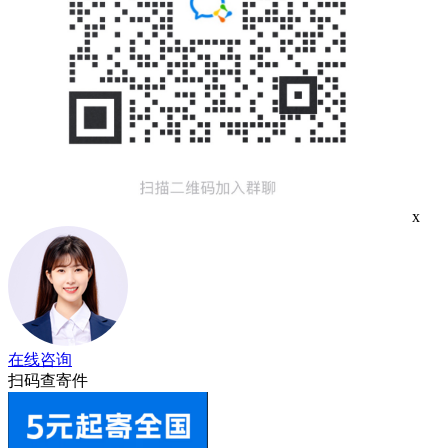
x
在线咨询
扫码查寄件