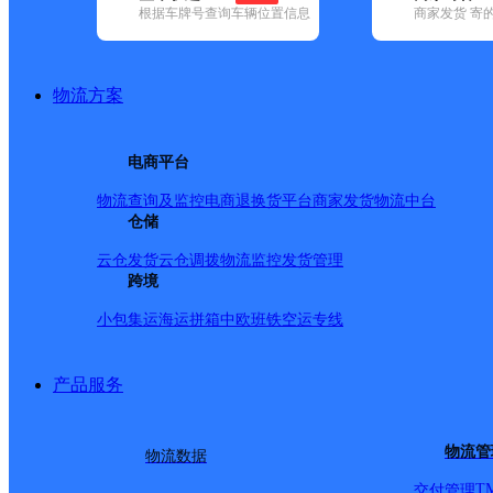
根据车牌号查询车辆位置信息
商家发货 寄
基本信息
所属快递：德邦快递
物流方案
所属区域：四川省-雅安市-天全县
网点电话：
网点地址：四川省雅安市天全县新场乡新场乡中通快递
电商平台
网点负责人：
物流查询及监控
电商退换货
平台商家发货
物流中台
仓储
派送范围
云仓发货
云仓调拨
物流监控
发货管理
跨境
-
小包集运
海运拼箱
中欧班铁
空运专线
产品服务
物流管
物流数据
T
交付管理