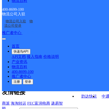
物流百科
天全县多功邮政所
天全县大坪邮政所
天全县新华邮政所
天全县老场邮政所
400-8699-100
物流公司入驻
天全县乐英邮政所
天全县紫石邮政所
物流公司入驻
物
天全县环城路邮政支局
天全县始阳邮政支局
流公司登录
接口API
推广者中心
注册/登录
快运查询
API接口文档
FAQ/帮助文档
快递鸟
宏行中运物流
首页
API接口
DEMO下载
快递鸟API
百世快运
邦
API文档
接入指南
价格说明
关于我们
德邦快递
高
产业资讯
物流百科
华企快运
环
公司介绍
企业动态
联系我们
法律声
400-8699-100
京东快运
聚
明
合作伙伴
快递鸟接口服务协议
用
推广者中心
户隐私政策
速佳达快运
注册
登录
易达快运
驿
友情链接
韵达快运
中
商派
海淘转运
FEC富润电商
递易智
能