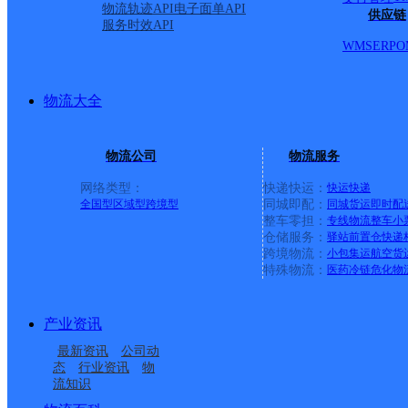
物流轨迹API
电子面单API
供应链
服务时效API
WMS
ERP
O
物流大全
物流公司
物流服务
网络类型：
快递快运：
快运
快递
全国型
区域型
跨境型
同城即配：
同城货运
即时配
整车零担：
专线物流
整车
小
仓储服务：
驿站
前置仓
快递
上一条：
横岗园山
跨境物流：
小包集运
航空货
特殊物流：
医药冷链
危化物
周边网点
产业资讯
四川天全县公司
雅安天全县
最新资讯
公司动
天全县乐英乡合作点
天全县多功乡合作点
态
行业资讯
物
流知识
雅安天全县营业部
天全县兴业邮政所
ID11146
ID10553