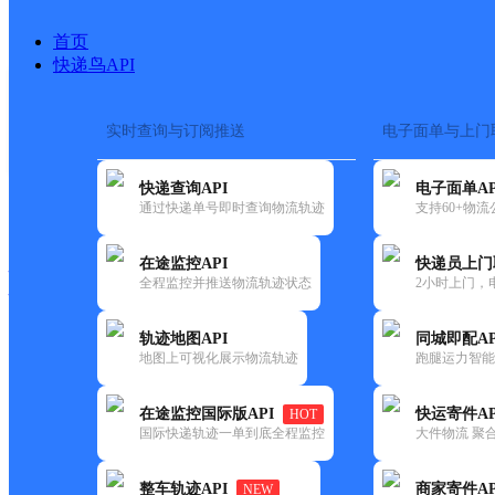
首页
快递鸟API
实时查询与订阅推送
电子面单与上门
搜索热词：
在途监控
快递查询API
电子面单AP
快递大全
快运大全
快递时效
通过快递单号即时查询物流轨迹
支持60+物
在途监控API
快递员上门
快递公司
全程监控并推送物流轨迹状态
2小时上门，
快递网点
电话大全
轨迹地图API
同城即配AP
地图上可视化展示物流轨迹
跑腿运力智能
德邦
天全县新场乡合作点ID10528
在途监控国际版API
快运寄件AP
HOT
快递
国际快递轨迹一单到底全程监控
大件物流 聚合
更新时间：2022-07-12 00:00:00
整车轨迹API
商家寄件AP
NEW