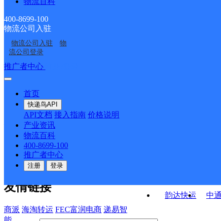
物流百科
云南主城区公司昌宁县
云南主城区公司昌宁县
服务部
服务部勐统分部
云南主城区公司昌宁县
云南主城区公司昌宁县
服务部大田坝乡分部
服务部柯街镇分部
400-8699-100
物流公司入驻
云南主城区公司昌宁县
云南主城区公司昌宁县
服务部温泉分部
服务部隆祥花园分部
物流公司入驻
物
云南主城区公司昌宁县
云南主城区公司昌宁县
服务部漭水分部
服务部宝丰分部
流公司登录
服务部耉街分部
服务部卡斯镇分部
接口API
推广者中心
注册/登录
快运查询
API接口文档
FAQ/帮助文档
快递鸟
宏行中运物流
首页
API接口
DEMO下载
快递鸟API
百世快运
邦
API文档
接入指南
价格说明
关于我们
德邦快递
高
产业资讯
物流百科
华企快运
环
公司介绍
企业动态
联系我们
法律声
400-8699-100
京东快运
聚
明
合作伙伴
快递鸟接口服务协议
用
推广者中心
户隐私政策
速佳达快运
注册
登录
易达快运
驿
友情链接
韵达快运
中
商派
海淘转运
FEC富润电商
递易智
能