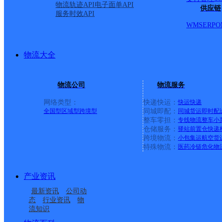
物流轨迹API
电子面单API
供应链
服务时效API
WMS
ERP
O
物流大全
物流公司
物流服务
网络类型：
快递快运：
快运
快递
全国型
区域型
跨境型
同城即配：
同城货运
即时配
整车零担：
专线物流
整车
小
仓储服务：
驿站
前置仓
快递
上一条：
广西梧州公司河西分部
跨境物流：
小包集运
航空货
特殊物流：
医药冷链
危化物
周边网点
产业资讯
云南主城区公司昌宁县
云南主城区公司昌宁县
最新资讯
公司动
云南主城区公司昌宁县
云南主城区公司昌宁县
服务部书林巷分部
服务部达丙分部
态
行业资讯
物
流知识
云南主城区公司昌宁县
云南主城区公司昌宁县
服务部翁堵分部
服务部右甸分部