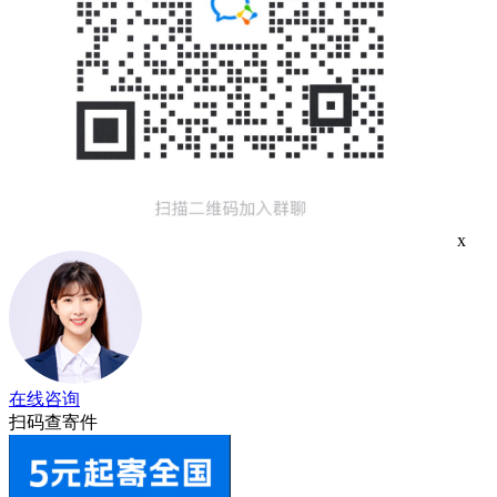
x
在线咨询
扫码查寄件