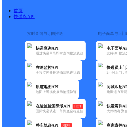
首页
快递鸟API
实时查询与订阅推送
电子面单与上门
搜索热词：
在途监控
快递查询API
电子面单AP
快递大全
快运大全
快递时效
通过快递单号即时查询物流轨迹
支持60+物
在途监控API
快递员上门
快递公司
全程监控并推送物流轨迹状态
2小时上门，
快递网点
电话大全
轨迹地图API
同城即配AP
地图上可视化展示物流轨迹
跑腿运力智能
韵达
云南主城区公司昌宁县服务部
在途监控国际版API
快运寄件AP
HOT
速递
国际快递轨迹一单到底全程监控
大件物流 聚合
更新时间：2022-07-14 00:00:00
整车轨迹API
商家寄件AP
NEW