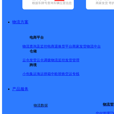
根据车牌号查询车辆位置信息
商家发货 寄
基本信息
所属快递：韵达速递
物流方案
所属区域：云南省-保山市-昌宁县
网点电话：
网点地址：中国云南省保山市昌宁县珠街彝族乡从岗信用
电商平台
网点负责人：
物流查询及监控
电商退换货
平台商家发货
物流中台
仓储
派送范围
云仓发货
云仓调拨
物流监控
发货管理
跨境
-
小包集运
海运拼箱
中欧班铁
空运专线
产品服务
物流管
物流数据
T
交付管理