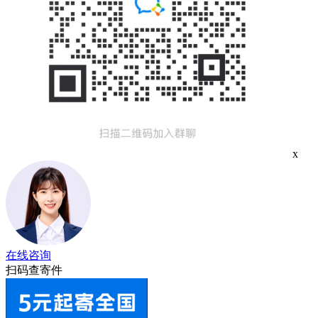
x
在线咨询
扫码查寄件