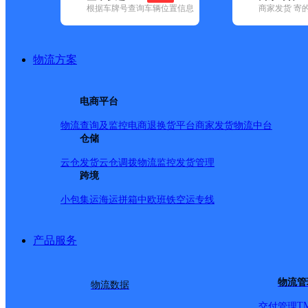
根据车牌号查询车辆位置信息
商家发货 寄
基本信息
所属快递：韵达速递
物流方案
所属区域：云南省-保山市-昌宁县
网点电话：
网点地址：云南省保山市昌宁县勐统镇勐统街
电商平台
网点负责人：
物流查询及监控
电商退换货
平台商家发货
物流中台
仓储
派送范围
云仓发货
云仓调拨
物流监控
发货管理
跨境
-
小包集运
海运拼箱
中欧班铁
空运专线
产品服务
物流管
物流数据
T
交付管理