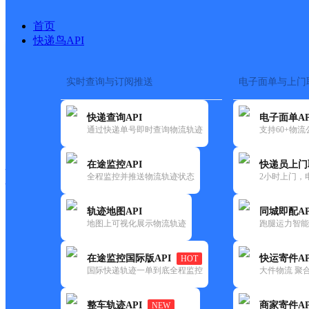
首页
快递鸟API
实时查询与订阅推送
电子面单与上门
搜索热词：
在途监控
快递查询API
电子面单AP
快递大全
快运大全
快递时效
通过快递单号即时查询物流轨迹
支持60+物
在途监控API
快递员上门
快递公司
全程监控并推送物流轨迹状态
2小时上门，
快递网点
电话大全
轨迹地图API
同城即配AP
地图上可视化展示物流轨迹
跑腿运力智能
韵达
云南主城区公司昌宁县服务部
在途监控国际版API
快运寄件AP
HOT
速递
国际快递轨迹一单到底全程监控
大件物流 聚合
更新时间：2022-07-14 00:00:00
整车轨迹API
商家寄件AP
NEW