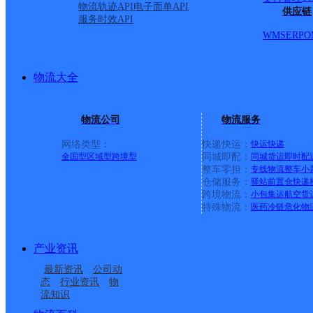
物流轨迹API
电子面单API
供应链
服务时效API
WMS
ERP
O
物流大全
物流公司
物流服务
网络类型：
快递快运：
快运
快递
全国型
区域型
跨境型
同城即配：
同城货运
即时配
整车零担：
专线物流
整车
小
仓储服务：
驿站
前置仓
快递
上一条：
广西梧州公司河西分部
跨境物流：
小包集运
航空货
特殊物流：
医药冷链
危化物
周边网点
产业资讯
云南主城区公司昌宁县
云南主城区公司昌宁县
最新资讯
公司动
云南主城区公司昌宁县
云南主城区公司昌宁县
服务部书林巷分部
服务部达丙分部
态
行业资讯
物
流知识
云南主城区公司昌宁县
保山昌宁县
服务部翁堵分部
服务部右甸分部