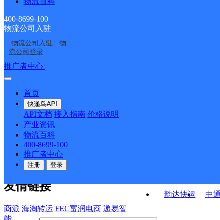
物流百科
云南主城区公司昌宁县
云南主城区公司昌宁县
服务部
云南主城区公司昌宁县
云南主城区公司昌宁县
服务部柯街镇分部
服务部鸡飞分部
400-8699-100
物流公司入驻
云南主城区公司昌宁县
云南主城区公司昌宁县
服务部隆祥花园分部
服务部湾甸乡分部
物流公司入驻
物
云南主城区公司昌宁县
云南主城区公司昌宁县
服务部宝丰分部
服务部更戛分部
流公司登录
服务部珠街分部
服务部卡斯镇分部
接口API
推广者中心
注册/登录
快运查询
API接口文档
FAQ/帮助文档
快递鸟
宏行中运物流
首页
API接口
DEMO下载
快递鸟API
百世快运
邦
API文档
接入指南
价格说明
关于我们
德邦快递
高
产业资讯
物流百科
华企快运
环
公司介绍
企业动态
联系我们
法律声
400-8699-100
京东快运
聚
明
合作伙伴
快递鸟接口服务协议
用
推广者中心
户隐私政策
速佳达快运
注册
登录
易达快运
驿
友情链接
韵达快运
中
商派
海淘转运
FEC富润电商
递易智
能