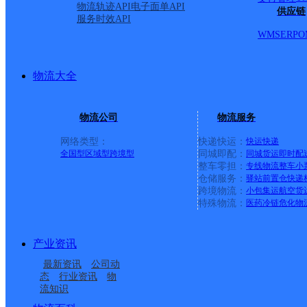
物流轨迹API
电子面单API
供应链
服务时效API
WMS
ERP
O
物流大全
物流公司
物流服务
网络类型：
快递快运：
快运
快递
全国型
区域型
跨境型
同城即配：
同城货运
即时配
整车零担：
专线物流
整车
小
仓储服务：
驿站
前置仓
快递
上一条：
中国邮政集团有限公司新疆维吾尔自治区叶城县乌
跨境物流：
小包集运
航空货
特殊物流：
医药冷链
危化物
周边网点
产业资讯
安顺普定县
贵州普定县公司
最新资讯
公司动
安顺普定县营业部
普定县马官镇合作点
态
行业资讯
物
流知识
普定县城关镇合作点
中国邮政集团有限公司
ID12314