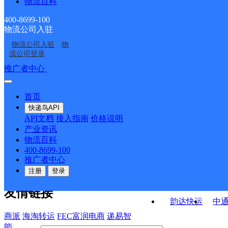
物流百科
中国邮政集团有限公司
中国邮政集团有限公司
ID13935
贵州省普定县猴场邮政
普定县园丁路邮政支局
中国邮政集团有限公司
贵州省普定县马官邮政
贵州省普定县文明路邮
所
400-8699-100
物流公司入驻
中国邮政集团有限公司
中国邮政集团有限公司
贵州省普定县化处邮政
支局
政支局
物流公司入驻
物
中国邮政集团有限公司
华瑞烟酒
贵州省普定县补郎邮政
贵州省普定县龙场邮政
支局
流公司登录
贵州省普定县鸡场坡邮
支局
所
接口API
推广者中心
注册/登录
快运查询
政支局
API接口文档
FAQ/帮助文档
快递鸟
宏行中运物流
首页
API接口
DEMO下载
快递鸟API
百世快运
邦
API文档
接入指南
价格说明
关于我们
德邦快递
高
产业资讯
物流百科
华企快运
环
公司介绍
企业动态
联系我们
法律声
400-8699-100
京东快运
聚
明
合作伙伴
快递鸟接口服务协议
用
推广者中心
户隐私政策
速佳达快运
注册
登录
易达快运
驿
友情链接
韵达快运
中
商派
海淘转运
FEC富润电商
递易智
能