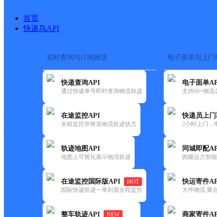
首页
快递鸟API
实时查询与订阅推送
电子面单与上门
搜索热词：
在途监控
快递查询API
电子面单AP
快递大全
快运大全
快递时效
通过快递单号即时查询物流轨迹
支持60+物
在途监控API
快递员上门
快递公司
全程监控并推送物流轨迹状态
2小时上门，
快递网点
电话大全
轨迹地图API
同城即配AP
地图上可视化展示物流轨迹
跑腿运力智能
邮政
中国邮政集团有限公司贵州省
在途监控国际版API
快运寄件AP
HOT
国内
国际快递轨迹一单到底全程监控
大件物流 聚合
更新时间：2021-12-03 00:00:00
整车轨迹API
商家寄件AP
NEW