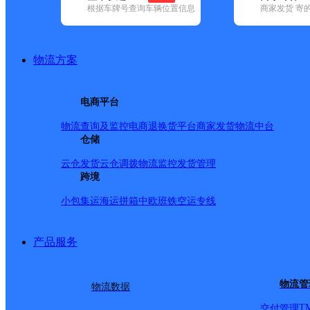
根据车牌号查询车辆位置信息
商家发货 寄
基本信息
所属快递：邮政国内
物流方案
所属区域：贵州省-安顺市-普定县
网点电话：
网点地址：贵州省安顺市普定县白岩镇
电商平台
网点负责人：
物流查询及监控
电商退换货
平台商家发货
物流中台
仓储
派送范围
云仓发货
云仓调拨
物流监控
发货管理
跨境
-
小包集运
海运拼箱
中欧班铁
空运专线
产品服务
物流管
物流数据
T
交付管理