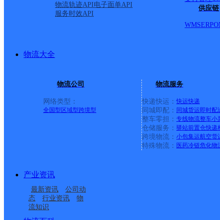
物流轨迹API
电子面单API
供应链
服务时效API
WMS
ERP
O
物流大全
物流公司
物流服务
网络类型：
快递快运：
快运
快递
全国型
区域型
跨境型
同城即配：
同城货运
即时配
整车零担：
专线物流
整车
小
仓储服务：
驿站
前置仓
快递
上一条：
广西梧州公司河西分部
跨境物流：
小包集运
航空货
特殊物流：
医药冷链
危化物
周边网点
产业资讯
贵州普定县公司
普定县城关镇合作点
最新资讯
公司动
普定县马官镇合作点
贵州普定公司
ID11916
态
行业资讯
物
流知识
中国邮政集团有限公司
中国邮政集团有限公司
ID12314