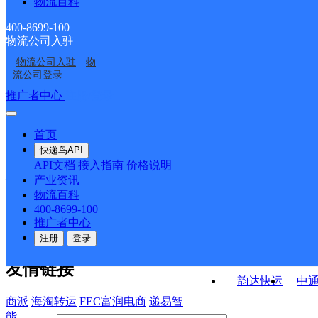
物流百科
中国邮政集团有限公司
中国邮政集团有限公司
贵州省普定县猴场邮政
贵州省普定县坪上邮政
中国邮政集团有限公司
中国邮政集团有限公司
贵州省普定县文明路邮
贵州省普定县猫洞邮政
所
所
400-8699-100
物流公司入驻
中国邮政集团有限公司
中国邮政集团有限公司
贵州省普定县化处邮政
贵州省普定县太平邮政
政支局
所
物流公司入驻
物
中国邮政集团有限公司
华瑞烟酒
贵州省普定县龙场邮政
贵州省普定县白岩邮政
支局
支局
流公司登录
贵州省普定县鸡场坡邮
所
所
接口API
推广者中心
注册/登录
快运查询
政支局
API接口文档
FAQ/帮助文档
快递鸟
宏行中运物流
首页
API接口
DEMO下载
快递鸟API
百世快运
邦
API文档
接入指南
价格说明
关于我们
德邦快递
高
产业资讯
物流百科
华企快运
环
公司介绍
企业动态
联系我们
法律声
400-8699-100
京东快运
聚
明
合作伙伴
快递鸟接口服务协议
用
推广者中心
户隐私政策
速佳达快运
注册
登录
易达快运
驿
友情链接
韵达快运
中
商派
海淘转运
FEC富润电商
递易智
能