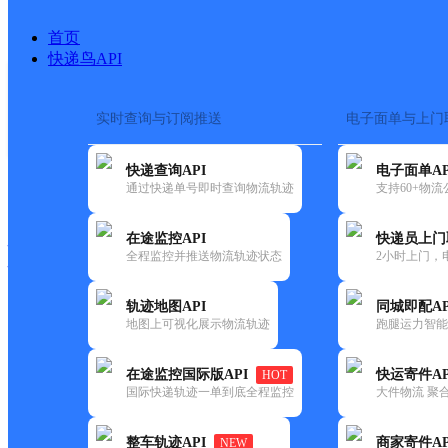
首页
快递鸟API
实时查询与订阅推送
电子面单与上门
搜索热词：
在途监控
快递查询API
电子面单AP
快递大全
快运大全
快递时效
通过快递单号即时查询物流轨迹
支持60+物
在途监控API
快递员上门
快递公司
全程监控并推送物流轨迹状态
2小时上门，
快递网点
电话大全
轨迹地图API
同城即配AP
地图上可视化展示物流轨迹
跑腿运力智能
中通
安顺普定县
在途监控国际版API
快运寄件AP
HOT
快递
国际快递轨迹一单到底全程监控
大件物流 聚合
更新时间：2022-07-14 00:00:00
整车轨迹API
商家寄件AP
NEW