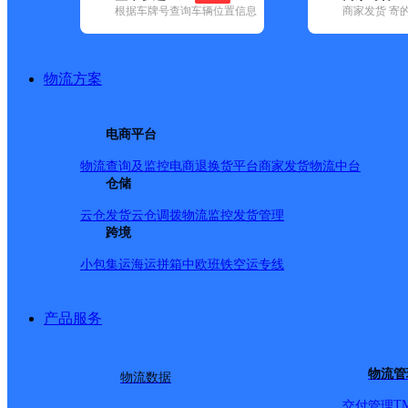
根据车牌号查询车辆位置信息
商家发货 寄
基本信息
所属快递：中通快递
物流方案
所属区域：贵州省-安顺市-普定县
网点电话：
网点地址：贵州省安顺市普定县城关镇老四小对面
电商平台
网点负责人：
物流查询及监控
电商退换货
平台商家发货
物流中台
仓储
派送范围
云仓发货
云仓调拨
物流监控
发货管理
跨境
颐景园、西安路、文明路、顺源一区、顺源二区、顺源三
小包集运
海运拼箱
中欧班铁
空运专线
政局、富强路、中心大道、县委大院、县医院、中医院、
检察院、法院、城关政府、实验小学、电力公司、朝阳三
产品服务
社、邮电局、移动公司、联通公司、电信公司、人寿保险
夏。
物流管
物流数据
T
交付管理