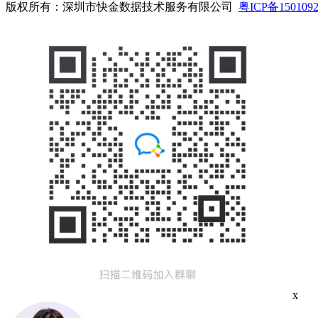
版权所有：深圳市快金数据技术服务有限公司
粤ICP备150109
x