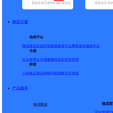
根据车牌号查询车辆位置信息
商家发货 寄
基本信息
所属快递：中通快递
物流方案
所属区域：内蒙古自治区-包头市-九原区
网点电话：
网点地址：新都市区建设路北建华路东春阳苑17-111底店
电商平台
网点负责人：
物流查询及监控
电商退换货
平台商家发货
物流中台
仓储
派送范围
云仓发货
云仓调拨
物流监控
发货管理
跨境
东至210国道西至建华路南至鹿园家苑北至110国道,内蒙
小包集运
海运拼箱
中欧班铁
空运专线
会,内蒙古自治区包头市九原区哈业胡同镇乌兰计九村委会
村委会,内蒙古自治区包头市九原区哈业胡同镇乌兰计七村
产品服务
计六村委会,内蒙古自治区包头市九原区哈业胡同镇乌兰计
永丰村委会,内蒙古自治区包头市九原区哈业胡同镇打不素
物流管
物流数据
胜村委会,内蒙古自治区包头市九原区哈业胡同镇柴脑包村
T
交付管理