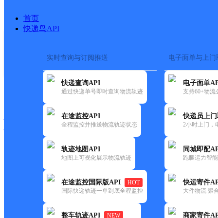
首页
快递鸟API
实时查询与订阅推送
电子面单与上门
搜索热词：
在途监控
快递查询API
电子面单AP
快递大全
快运大全
快递时效
通过快递单号即时查询物流轨迹
支持60+物
在途监控API
快递员上门
快递公司
全程监控并推送物流轨迹状态
2小时上门，
快递网点
电话大全
轨迹地图API
同城即配AP
地图上可视化展示物流轨迹
跑腿运力智能
中通
包头新都市区
在途监控国际版API
快运寄件AP
HOT
快递
国际快递轨迹一单到底全程监控
大件物流 聚合
更新时间：2022-07-14 00:00:00
整车轨迹API
商家寄件AP
NEW