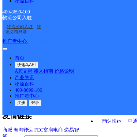
物流百科
包头九原区希望铝业营
包头东河区网点
区分部
萨如拉邮政所
哈林格尔邮政所
业部
400-8699-100
物流公司入驻
兴胜镇邮政所
邮政综合服务站
物流公司入驻
物
包头滨河网点
九原区沙河镇小松鼠超
流公司登录
市
接口API
推广者中心
注册/登录
快运查询
API接口文档
FAQ/帮助文档
快递鸟
宏行中运物流
首页
API接口
DEMO下载
快递鸟API
百世快运
邦
API文档
接入指南
价格说明
关于我们
德邦快递
高
产业资讯
物流百科
华企快运
环
公司介绍
企业动态
联系我们
法律声
400-8699-100
京东快运
聚
明
合作伙伴
快递鸟接口服务协议
用
推广者中心
户隐私政策
速佳达快运
注册
登录
易达快运
驿
友情链接
韵达快运
中
商派
海淘转运
FEC富润电商
递易智
能