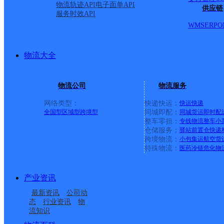
村委会,内蒙古自治区包头市九原区哈林格尔镇山羊圪堵村
物流轨迹API
电子面单API
供应链
服务时效API
圪堵村委会,内蒙古自治区包头市九原区哈林格尔镇全巴图
WMS
ERP
O
河村委会,内蒙古自治区包头市九原区哈林格尔镇乔圪堵村
村委会,内蒙古自治区包头市九原区哈林格尔镇官将村委会,
物流大全
内蒙古自治区包头市九原区麻池镇北滩村村委会,内蒙古自
治区包头市九原区麻池镇麻五村村委会,内蒙古自治区包头
物流公司
物流服务
头市九原区麻池镇华成村委会,内蒙古自治区包头市九原区
网络类型：
快递快运：
快运
快递
区麻池镇韩五村委会,内蒙古自治区包头市九原区麻池镇西
全国型
区域型
跨境型
同城即配：
同城货运
即时配
整车零担：
专线物流
整车
小
胜村委会,内蒙古自治区包头市九原区哈业胡同镇新胜村委
仓储服务：
驿站
前置仓
快递
淖村委会,内蒙古自治区包头市九原区哈林格尔镇哈林格尔
上一条：
广西梧州公司河西分部
跨境物流：
小包集运
航空货
特殊物流：
医药冷链
危化物
村委会,内蒙古自治区包头市九原区麻池镇观音庙村村委会,
周边网点
蒙古自治区包头市九原区麻池镇农大新村村委会
产业资讯
内蒙古包头公司内蒙特
内蒙古包头公司麻池镇
最新资讯
公司动
包头希望园区
内蒙古包头公司职教园
产仓储分部
分部
态
行业资讯
物
流知识
内蒙古包头公司新都市
包头滨河新区
区KH分部