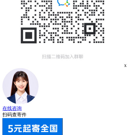
x
在线咨询
扫码查寄件