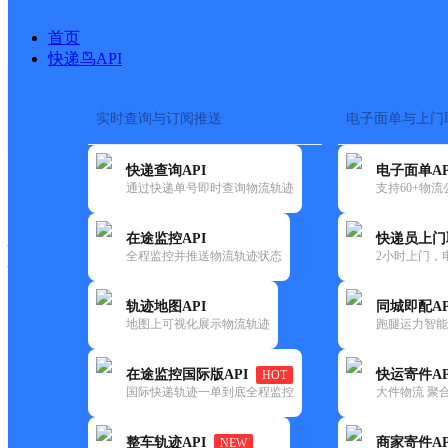
首页
快递鸟API
实时查询与订阅推送
电子面单与上门
搜索热词：
在途监控
快递查询API
电子面单AP
快递大全
快运大全
快递时效
通过快递单号即时查询物流轨迹
支持60+物
在途监控API
快递员上门
快递公司
全程监控并推送物流轨迹状态
2小时上门，
快递网点
电话大全
轨迹地图API
同城即配AP
地图上可视化展示物流轨迹
跑腿运力智能
邮政
上江邮政所
在途监控国际版API
快运寄件AP
HOT
国内
国际快递轨迹一单到底全程监控
大件物流 聚合
更新时间：2021-12-03 00:00:00
整车轨迹API
商家寄件AP
NEW