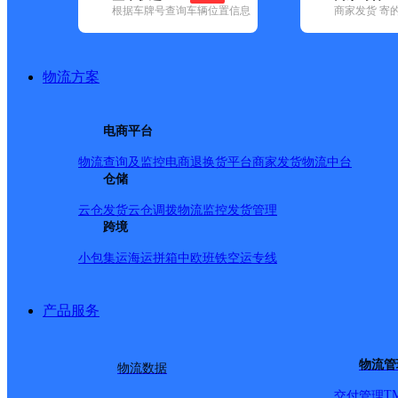
根据车牌号查询车辆位置信息
商家发货 寄
基本信息
所属快递：邮政国内
物流方案
所属区域：云南省-迪庆藏族自治州-香格里拉市
网点电话：
网点地址：香格里拉县上江乡
电商平台
网点负责人：
物流查询及监控
电商退换货
平台商家发货
物流中台
仓储
派送范围
云仓发货
云仓调拨
物流监控
发货管理
跨境
-
小包集运
海运拼箱
中欧班铁
空运专线
产品服务
物流管
物流数据
T
交付管理