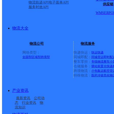
物流轨迹API
电子面单API
供应链
服务时效API
WMS
ERP
O
物流大全
物流公司
物流服务
网络类型：
快递快运：
快运
快递
全国型
区域型
跨境型
同城即配：
同城货运
即时配
整车零担：
专线物流
整车
小
仓储服务：
驿站
前置仓
快递
上一条：
中国邮政集团有限公司新疆维吾尔自治区叶城县乌
跨境物流：
小包集运
航空货
特殊物流：
医药冷链
危化物
周边网点
产业资讯
迪庆香格里拉
云南迪庆州香格里拉公
最新资讯
公司动
迪庆香格里拉
香格里拉市虎跳峡镇合
司
态
行业资讯
物
流知识
香格里拉市金江镇合作
云南香格里拉公司
作点ID1964