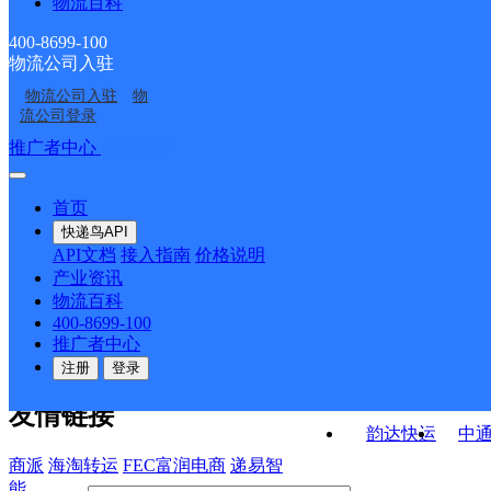
物流百科
香格里拉市建塘镇合作
香格里拉市小中甸镇合
点ID16906
香格里拉市格咱乡合作
香格里拉市尼西乡合作
点ID16904
作点ID14216
400-8699-100
物流公司入驻
香格里拉市上江乡合作
香格里拉市小中甸镇合
点ID17045
点ID16965
物流公司入驻
物
香格里拉市东旺乡合作
迪庆香格里拉市营业部
点ID16907
作点ID14216
流公司登录
点ID17040
接口API
推广者中心
注册/登录
快运查询
API接口文档
FAQ/帮助文档
快递鸟
宏行中运物流
首页
API接口
DEMO下载
快递鸟API
百世快运
邦
API文档
接入指南
价格说明
关于我们
德邦快递
高
产业资讯
物流百科
华企快运
环
公司介绍
企业动态
联系我们
法律声
400-8699-100
京东快运
聚
明
合作伙伴
快递鸟接口服务协议
用
推广者中心
户隐私政策
速佳达快运
注册
登录
易达快运
驿
友情链接
韵达快运
中
商派
海淘转运
FEC富润电商
递易智
能