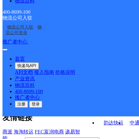
物流百科
香格里拉市建塘镇合作
香格里拉市小中甸镇合
点ID16906
香格里拉市格咱乡合作
香格里拉市尼西乡合作
点ID16904
作点ID14216
400-8699-100
物流公司入驻
香格里拉市小中甸镇合
香格里拉市五境乡合作
点ID17045
点ID16965
物流公司入驻
物
迪庆香格里拉市营业部
香格里拉市上江乡合作
作点ID14216
点ID16963
流公司登录
点ID16907
接口API
推广者中心
注册/登录
快运查询
API接口文档
FAQ/帮助文档
快递鸟
宏行中运物流
首页
API接口
DEMO下载
快递鸟API
百世快运
邦
API文档
接入指南
价格说明
关于我们
德邦快递
高
产业资讯
物流百科
华企快运
环
公司介绍
企业动态
联系我们
法律声
400-8699-100
京东快运
聚
明
合作伙伴
快递鸟接口服务协议
用
推广者中心
户隐私政策
速佳达快运
注册
登录
易达快运
驿
友情链接
韵达快运
中
商派
海淘转运
FEC富润电商
递易智
能