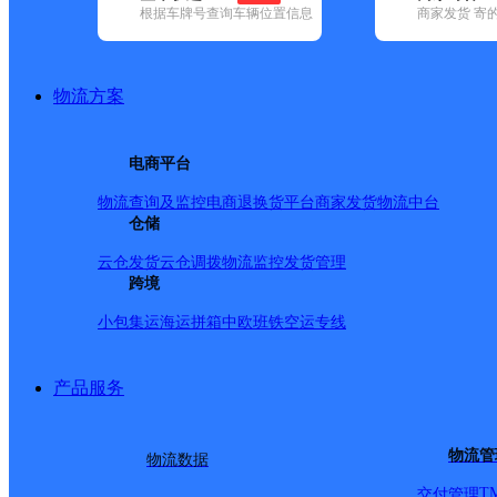
根据车牌号查询车辆位置信息
商家发货 寄
基本信息
所属快递：德邦快递
物流方案
所属区域：云南省-迪庆藏族自治州-香格里拉市
网点电话：
网点地址：云南省迪庆藏族自治州香格里拉市上江乡
电商平台
网点负责人：
物流查询及监控
电商退换货
平台商家发货
物流中台
仓储
派送范围
云仓发货
云仓调拨
物流监控
发货管理
跨境
-
小包集运
海运拼箱
中欧班铁
空运专线
产品服务
物流管
物流数据
T
交付管理