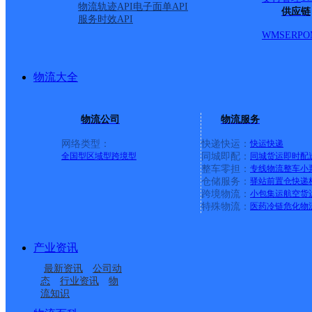
物流轨迹API
电子面单API
供应链
服务时效API
WMS
ERP
O
物流大全
物流公司
物流服务
网络类型：
快递快运：
快运
快递
全国型
区域型
跨境型
同城即配：
同城货运
即时配
整车零担：
专线物流
整车
小
仓储服务：
驿站
前置仓
快递
上一条：
横岗园山
跨境物流：
小包集运
航空货
特殊物流：
医药冷链
危化物
周边网点
产业资讯
迪庆香格里拉
云南迪庆州香格里拉公
最新资讯
公司动
迪庆香格里拉
香格里拉市虎跳峡镇合
司
态
行业资讯
物
流知识
香格里拉市金江镇合作
云南香格里拉公司
作点ID1964