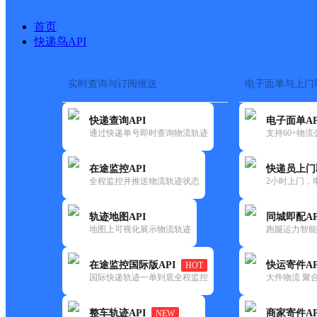
首页
快递鸟API
实时查询与订阅推送
电子面单与上门
搜索热词：
在途监控
快递查询API
电子面单AP
快递大全
快运大全
快递时效
通过快递单号即时查询物流轨迹
支持60+物
在途监控API
快递员上门
快递公司
全程监控并推送物流轨迹状态
2小时上门，
快递网点
电话大全
轨迹地图API
同城即配AP
地图上可视化展示物流轨迹
跑腿运力智能
德邦
香格里拉市上江乡合作点ID1690
在途监控国际版API
快运寄件AP
HOT
快递
国际快递轨迹一单到底全程监控
大件物流 聚合
更新时间：2022-07-12 00:00:00
整车轨迹API
商家寄件AP
NEW