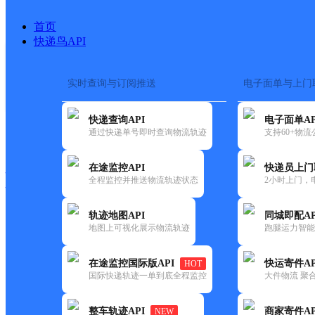
首页
快递鸟API
实时查询与订阅推送
电子面单与上门
搜索热词：
在途监控
快递查询API
电子面单AP
快递大全
快运大全
快递时效
通过快递单号即时查询物流轨迹
支持60+物
在途监控API
快递员上门
快递公司
全程监控并推送物流轨迹状态
2小时上门，
快递网点
电话大全
轨迹地图API
同城即配AP
地图上可视化展示物流轨迹
跑腿运力智能
韵达
河南林州市公司茶店镇分部
在途监控国际版API
快运寄件AP
HOT
速递
国际快递轨迹一单到底全程监控
大件物流 聚合
更新时间：2022-07-14 00:00:00
整车轨迹API
商家寄件AP
NEW