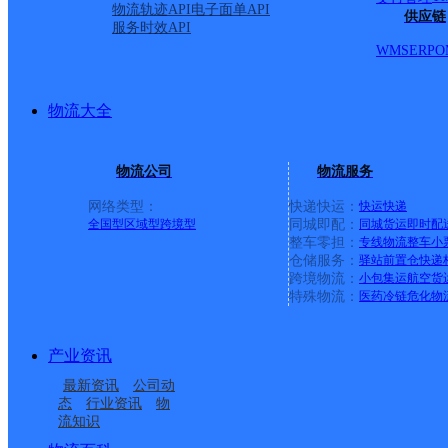
物流轨迹API
电子面单API
供应链
服务时效API
WMS
ERP
O
物流大全
物流公司
物流服务
网络类型：
快递快运：
快运
快递
全国型
区域型
跨境型
同城即配：
同城货运
即时配
整车零担：
专线物流
整车
小
仓储服务：
驿站
前置仓
快递
上一条：
广西梧州公司河西分部
跨境物流：
小包集运
航空货
特殊物流：
医药冷链
危化物
周边网点
产业资讯
河南林州市公司五龙镇
河南林州市公司石板岩
最新资讯
公司动
河南林州市公司
河南林州市公司河顺镇
分部
镇分部
态
行业资讯
物
流知识
河南林州市公司原康镇
河南林州市公司临淇镇
分部