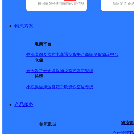
根据车牌号查询车辆位置信息
商家发货 寄
基本信息
所属快递：韵达速递
物流方案
所属区域：河南省-安阳市-林州市
网点电话：
网点地址：中国河南省安阳市林州市茶店镇广场北边快递
电商平台
网点负责人：
物流查询及监控
电商退换货
平台商家发货
物流中台
仓储
派送范围
云仓发货
云仓调拨
物流监控
发货管理
跨境
阜民街；西环路；老城西路；商业街；利民街；【更新时间：2018-
小包集运
海运拼箱
中欧班铁
空运专线
产品服务
物流管
物流数据
T
交付管理