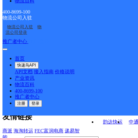
物流百科
河南林州市公司任村镇
河南林州市公司桂林镇
分部
分部
河南林州市公司采桑镇
河南林州市公司东岗镇
分部
分部
400-8699-100
物流公司入驻
河南林州市公司横水镇
林州市茶店镇合作点
分部
分部
物流公司入驻
物
林州市东姚镇合作点
安阳林州市网点
分部
ID4400
流公司登录
ID4373
接口API
推广者中心
注册/登录
快运查询
API接口文档
FAQ/帮助文档
快递鸟
宏行中运物流
首页
API接口
DEMO下载
快递鸟API
百世快运
邦
API文档
接入指南
价格说明
关于我们
德邦快递
高
产业资讯
物流百科
华企快运
环
公司介绍
企业动态
联系我们
法律声
400-8699-100
京东快运
聚
明
合作伙伴
快递鸟接口服务协议
用
推广者中心
户隐私政策
速佳达快运
注册
登录
易达快运
驿
友情链接
韵达快运
中
商派
海淘转运
FEC富润电商
递易智
能