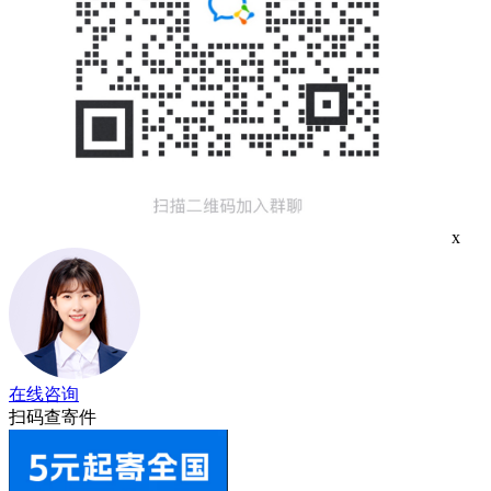
x
在线咨询
扫码查寄件