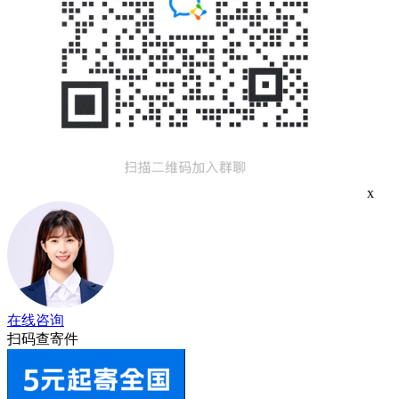
x
在线咨询
扫码查寄件