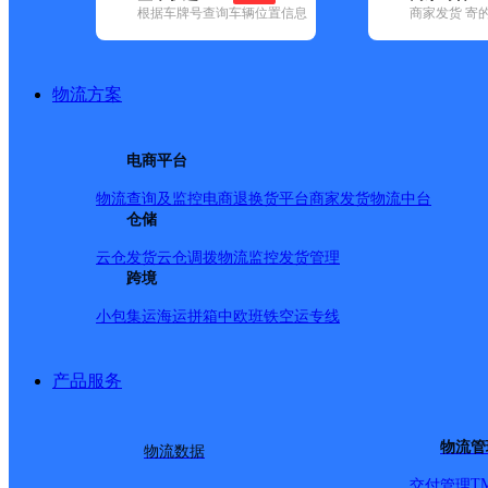
根据车牌号查询车辆位置信息
商家发货 寄
基本信息
所属快递：韵达速递
物流方案
所属区域：河南省-安阳市-林州市
网点电话：
网点地址：河南省安阳市林州市五龙镇石关村国家电网对
电商平台
网点负责人：
物流查询及监控
电商退换货
平台商家发货
物流中台
仓储
派送范围
云仓发货
云仓调拨
物流监控
发货管理
跨境
五龙镇；
小包集运
海运拼箱
中欧班铁
空运专线
产品服务
物流管
物流数据
T
交付管理