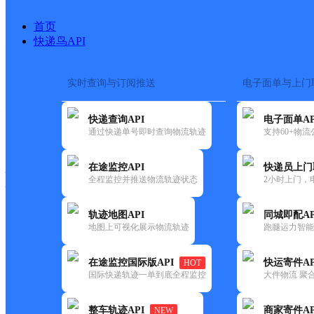
首页
快递鸟API
实时查询与订阅推送
电子面单与上门
搜索热词：
在途监控
快递查询API
电子面单AP
快递大全
快运大全
快递时效
通过快递单号即时查询物流轨迹
支持60+物
在途监控API
快递员上门
快递公司
全程监控并推送物流轨迹状态
2小时上门，
快递网点
电话大全
轨迹地图API
同城即配AP
地图上可视化展示物流轨迹
跑腿运力智能
韵达
河南林州市公司五龙镇分部
在途监控国际版API
快运寄件AP
HOT
速递
国际快递轨迹一单到底全程监控
大件物流 聚合
更新时间：2022-07-14 00:00:00
整车轨迹API
商家寄件AP
NEW