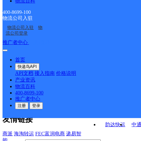
物流百科
河南林州市公司桂林镇
河南林州市公司陵阳镇
分部
河南林州市公司采桑镇
河南林州市公司东岗镇
分部
分部
400-8699-100
物流公司入驻
河南林州市公司横水镇
林州市茶店镇合作点
分部
分部
物流公司入驻
物
林州市东姚镇合作点
安阳林州市网点
分部
ID4400
流公司登录
ID4373
接口API
推广者中心
注册/登录
快运查询
API接口文档
FAQ/帮助文档
快递鸟
宏行中运物流
首页
API接口
DEMO下载
快递鸟API
百世快运
邦
API文档
接入指南
价格说明
关于我们
德邦快递
高
产业资讯
物流百科
华企快运
环
公司介绍
企业动态
联系我们
法律声
400-8699-100
京东快运
聚
明
合作伙伴
快递鸟接口服务协议
用
推广者中心
户隐私政策
速佳达快运
注册
登录
易达快运
驿
友情链接
韵达快运
中
商派
海淘转运
FEC富润电商
递易智
能