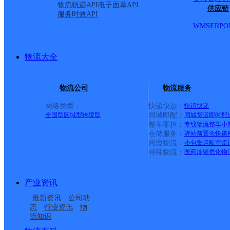
物流轨迹API
电子面单API
供应链
服务时效API
WMS
ERP
O
物流大全
物流公司
物流服务
网络类型：
快递快运：
快运
快递
全国型
区域型
跨境型
同城即配：
同城货运
即时配
整车零担：
专线物流
整车
小
仓储服务：
驿站
前置仓
快递
上一条：
广西梧州公司河西分部
跨境物流：
小包集运
航空货
特殊物流：
医药冷链
危化物
周边网点
产业资讯
河南林州市公司石板岩
河南林州市公司合涧镇
最新资讯
公司动
河南林州市公司河顺镇
河南林州市公司姚村镇
镇分部
分部
态
行业资讯
物
流知识
河南林州市公司临淇镇
安阳林州
分部
分部