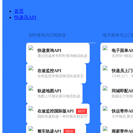
首页
快递鸟API
实时查询与订阅推送
电子面单与上门
搜索热词：
快递查询API
电子面单AP
快递大全
快运大全
快递时效
通过快递单号即时查询物流轨迹
支持60+物
在途监控API
快递员上门
快递公司
全程监控并推送物流轨迹状态
2小时上门，
快递网点
电话大全
轨迹地图API
同城即配AP
地图上可视化展示物流轨迹
跑腿运力智能
优速
UH泉州泉港
在途监控国际版API
快运寄件AP
HOT
快递
国际快递轨迹一单到底全程监控
大件物流 聚合
更新时间：2022-07-12 00:00:00
整车轨迹API
商家寄件AP
NEW