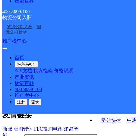
物流百科
峰尾邮政支局
山腰邮政支局
ID13249
涂岭邮政支局
前黄邮政所
400-8699-100
物流公司入驻
泉州泉港区
泉港区
物流公司入驻
物
港宇电脑
中新电脑
流公司登录
接口API
推广者中心
注册/登录
快运查询
API接口文档
FAQ/帮助文档
快递鸟
宏行中运物流
首页
API接口
DEMO下载
快递鸟API
百世快运
邦
API文档
接入指南
价格说明
关于我们
德邦快递
高
产业资讯
物流百科
华企快运
环
公司介绍
企业动态
联系我们
法律声
400-8699-100
京东快运
聚
明
合作伙伴
快递鸟接口服务协议
用
推广者中心
户隐私政策
速佳达快运
注册
登录
易达快运
驿
友情链接
韵达快运
中
商派
海淘转运
FEC富润电商
递易智
能