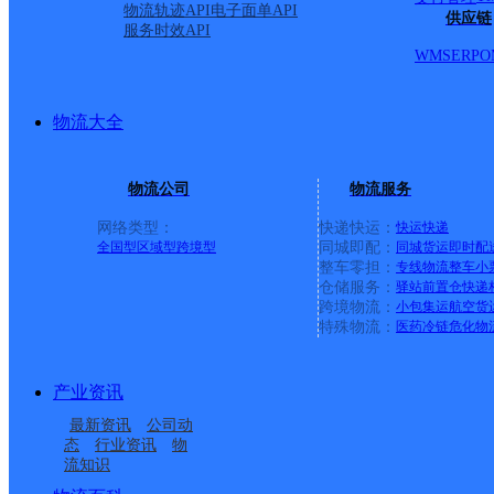
物流轨迹API
电子面单API
供应链
服务时效API
WMS
ERP
O
物流大全
物流公司
物流服务
网络类型：
快递快运：
快运
快递
全国型
区域型
跨境型
同城即配：
同城货运
即时配
整车零担：
专线物流
整车
小
仓储服务：
驿站
前置仓
快递
上一条：
横岗园山
跨境物流：
小包集运
航空货
特殊物流：
医药冷链
危化物
周边网点
产业资讯
泉港
福建泉主城区公司州泉
最新资讯
公司动
泉港区南埔镇合作点
UH泉州泉港
港区服务部
态
行业资讯
物
流知识
泉州泉港分部
泉港区后龙镇合作点
ID13247