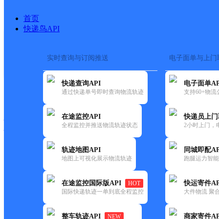
首页
快递鸟API
实时查询与订阅推送
电子面单与上门
搜索热词：
在途监控
快递查询API
电子面单AP
快递大全
快运大全
快递时效
通过快递单号即时查询物流轨迹
支持60+物
在途监控API
快递员上门
快递公司
全程监控并推送物流轨迹状态
2小时上门，
快递网点
电话大全
轨迹地图API
同城即配AP
地图上可视化展示物流轨迹
跑腿运力智能
德邦
泉港区前黄镇合作点ID13041
在途监控国际版API
快运寄件AP
HOT
快递
国际快递轨迹一单到底全程监控
大件物流 聚合
更新时间：2022-07-12 00:00:00
整车轨迹API
商家寄件AP
NEW