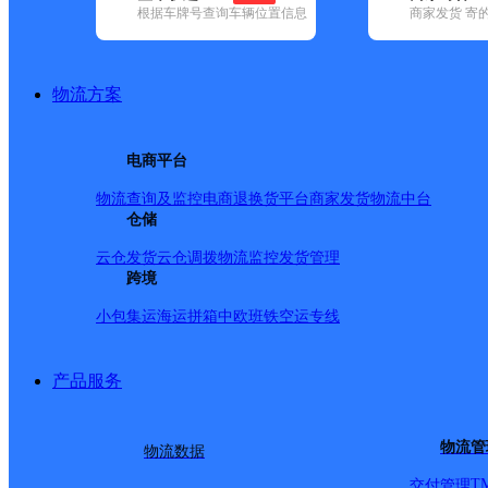
根据车牌号查询车辆位置信息
商家发货 寄
基本信息
所属快递：德邦快递
物流方案
所属区域：福建省-泉州市-泉港区
网点电话：
网点地址：福建省泉州市泉港区前黄镇
电商平台
网点负责人：
物流查询及监控
电商退换货
平台商家发货
物流中台
仓储
派送范围
云仓发货
云仓调拨
物流监控
发货管理
跨境
-
小包集运
海运拼箱
中欧班铁
空运专线
产品服务
物流管
物流数据
T
交付管理