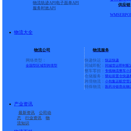
物流轨迹API
电子面单API
供应链
服务时效API
WMS
ERP
O
物流大全
物流公司
物流服务
网络类型：
快递快运：
快运
快递
全国型
区域型
跨境型
同城即配：
同城货运
即时配
整车零担：
专线物流
整车
小
仓储服务：
驿站
前置仓
快递
上一条：
中国邮政集团有限公司新疆维吾尔自治区叶城县乌
跨境物流：
小包集运
航空货
特殊物流：
医药冷链
危化物
周边网点
产业资讯
四川茂县公司
阿坝茂县
最新资讯
公司动
生态产业园服务点
茂县西羌大道邮政支局
态
行业资讯
物
流知识
茂县叠溪邮政所
茂县富顺邮政所