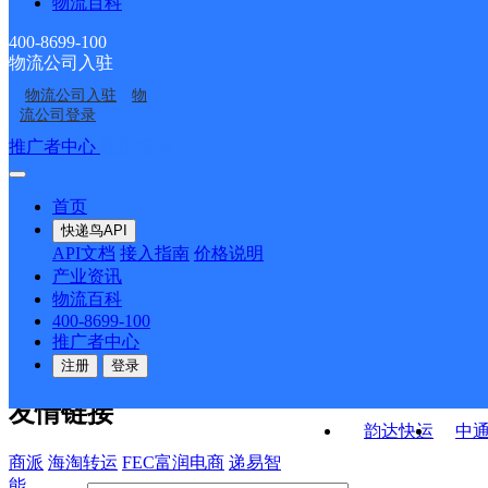
物流百科
茂县三龙邮政所
茂县土门邮政所
茂县永和邮政所
茂县渭门邮政所
400-8699-100
物流公司入驻
茂县赤不苏邮政所
茂县洼底邮政所
物流公司入驻
物
茂县太平邮政所
茂县沟口邮政所
流公司登录
接口API
推广者中心
注册/登录
快运查询
API接口文档
FAQ/帮助文档
快递鸟
宏行中运物流
首页
API接口
DEMO下载
快递鸟API
百世快运
邦
API文档
接入指南
价格说明
关于我们
德邦快递
高
产业资讯
物流百科
华企快运
环
公司介绍
企业动态
联系我们
法律声
400-8699-100
京东快运
聚
明
合作伙伴
快递鸟接口服务协议
用
推广者中心
户隐私政策
速佳达快运
注册
登录
易达快运
驿
友情链接
韵达快运
中
商派
海淘转运
FEC富润电商
递易智
能