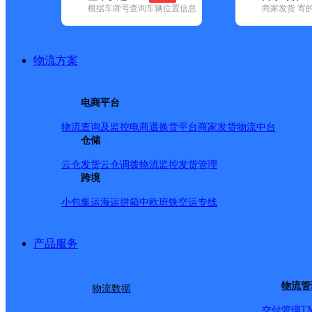
根据车牌号查询车辆位置信息
商家发货 寄
基本信息
所属快递：邮政国内
物流方案
所属区域：四川省-阿坝藏族羌族自治州-茂县
网点电话：
网点地址：四川省阿坝州茂县飞虹乡
电商平台
网点负责人：
物流查询及监控
电商退换货
平台商家发货
物流中台
仓储
派送范围
云仓发货
云仓调拨
物流监控
发货管理
跨境
-
小包集运
海运拼箱
中欧班铁
空运专线
产品服务
物流管
物流数据
T
交付管理