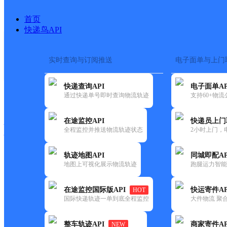
首页
快递鸟API
实时查询与订阅推送
电子面单与上门
搜索热词：
在途监控
快递查询API
电子面单AP
快递大全
快运大全
快递时效
通过快递单号即时查询物流轨迹
支持60+物
在途监控API
快递员上门
快递公司
全程监控并推送物流轨迹状态
2小时上门，
快递网点
电话大全
轨迹地图API
同城即配AP
地图上可视化展示物流轨迹
跑腿运力智能
邮政
茂县飞虹邮政所
在途监控国际版API
快运寄件AP
HOT
国内
国际快递轨迹一单到底全程监控
大件物流 聚合
更新时间：2021-12-03 00:00:00
整车轨迹API
商家寄件AP
NEW