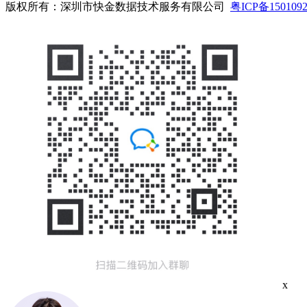
版权所有：深圳市快金数据技术服务有限公司
粤ICP备150109
x