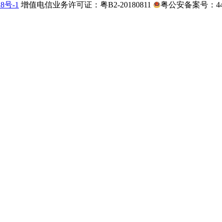
28号-1
增值电信业务许可证：粤B2-20180811
粤公安备案号：4403