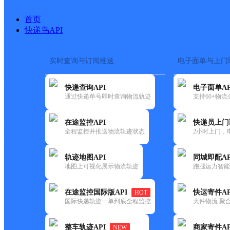
首页
快递鸟API
实时查询与订阅推送
电子面单与上门
搜索热词：
快递查询API
电子面单AP
快递大全
快运大全
快递时效
通过快递单号即时查询物流轨迹
支持60+物
在途监控API
快递员上门
快递公司
全程监控并推送物流轨迹状态
2小时上门，
快递网点
电话大全
轨迹地图API
同城即配AP
地图上可视化展示物流轨迹
跑腿运力智能
韵达
四川遂宁公司河东新区联盟分
在途监控国际版API
快运寄件AP
HOT
速递
国际快递轨迹一单到底全程监控
大件物流 聚合
更新时间：2022-07-14 00:00:00
整车轨迹API
商家寄件AP
NEW