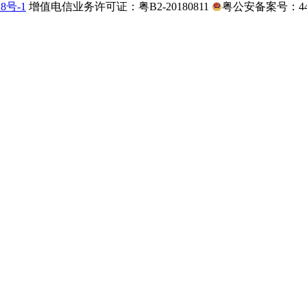
28号-1
增值电信业务许可证：粤B2-20180811
粤公安备案号：4403