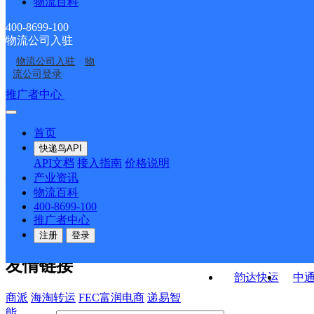
物流百科
柳园邮政支局
三道沟镇邮政所
广至邮政所
双塔邮政所
400-8699-100
物流公司入驻
布隆吉邮政所
瓜州乡邮政所
物流公司入驻
物
河东邮政所
七墩邮政所
流公司登录
接口API
推广者中心
注册/登录
快运查询
API接口文档
FAQ/帮助文档
快递鸟
宏行中运物流
首页
API接口
DEMO下载
快递鸟API
百世快运
邦
API文档
接入指南
价格说明
关于我们
德邦快递
高
产业资讯
物流百科
华企快运
环
公司介绍
企业动态
联系我们
法律声
400-8699-100
京东快运
聚
明
合作伙伴
快递鸟接口服务协议
用
推广者中心
户隐私政策
速佳达快运
注册
登录
易达快运
驿
友情链接
韵达快运
中
商派
海淘转运
FEC富润电商
递易智
能