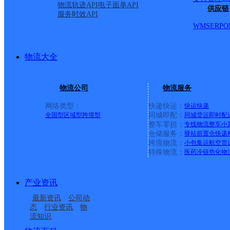
物流轨迹API
电子面单API
供应链
服务时效API
WMS
ERP
O
物流大全
物流公司
物流服务
网络类型：
快递快运：
快运
快递
全国型
区域型
跨境型
同城即配：
同城货运
即时配
整车零担：
专线物流
整车
小
仓储服务：
驿站
前置仓
快递
上一条：
义乌廿三里网点
跨境物流：
小包集运
航空货
特殊物流：
医药冷链
危化物
周边网点
产业资讯
酒泉瓜州县
甘肃瓜州公司
最新资讯
公司动
瓜州县南岔镇合作点
瓜州县南岔镇合作点
态
行业资讯
物
流知识
酒泉瓜州县营业部
酒泉瓜州县渊泉镇网点
ID8820
ID6376