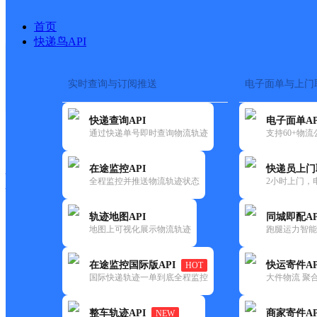
首页
快递鸟API
实时查询与订阅推送
电子面单与上门
搜索热词：
在途监控
快递查询API
电子面单AP
快递大全
快运大全
快递时效
通过快递单号即时查询物流轨迹
支持60+物
在途监控API
快递员上门
快递公司
全程监控并推送物流轨迹状态
2小时上门，
快递网点
电话大全
轨迹地图API
同城即配AP
地图上可视化展示物流轨迹
跑腿运力智能
圆通
瓜州县锁阳城镇
在途监控国际版API
快运寄件AP
HOT
速递
国际快递轨迹一单到底全程监控
大件物流 聚合
更新时间：2021-11-26 00:00:00
整车轨迹API
商家寄件AP
NEW