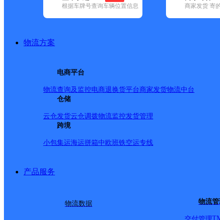
根据车牌号查询车辆位置信息
商家发货 寄
基本信息
所属快递：圆通速递
物流方案
所属区域：甘肃省-酒泉市-瓜州县
网点电话：
网点地址：甘肃省酒泉市瓜州县锁阳城镇
电商平台
网点负责人：
物流查询及监控
电商退换货
平台商家发货
物流中台
仓储
派送范围
云仓发货
云仓调拨
物流监控
发货管理
跨境
乡镇单位门店
小包集运
海运拼箱
中欧班铁
空运专线
产品服务
物流管
物流数据
T
交付管理