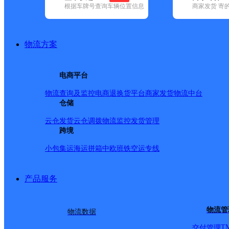
根据车牌号查询车辆位置信息
商家发货 寄
基本信息
所属快递：德邦快递
物流方案
所属区域：甘肃省-酒泉市-瓜州县
网点电话：
网点地址：甘肃省酒泉市瓜州县唐城观筑(部门不支持刷卡)
电商平台
网点负责人：
物流查询及监控
电商退换货
平台商家发货
物流中台
仓储
派送范围
云仓发货
云仓调拨
物流监控
发货管理
跨境
-
小包集运
海运拼箱
中欧班铁
空运专线
产品服务
物流管
物流数据
T
交付管理