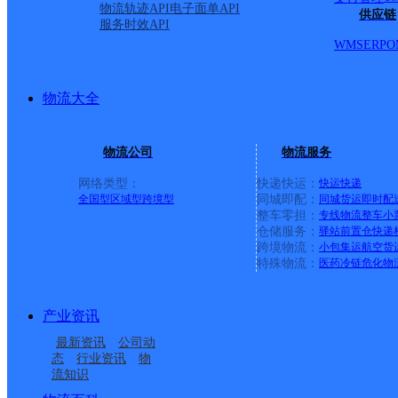
物流轨迹API
电子面单API
供应链
服务时效API
WMS
ERP
O
物流大全
物流公司
物流服务
网络类型：
快递快运：
快运
快递
全国型
区域型
跨境型
同城即配：
同城货运
即时配
整车零担：
专线物流
整车
小
仓储服务：
驿站
前置仓
快递
上一条：
横岗园山
跨境物流：
小包集运
航空货
特殊物流：
医药冷链
危化物
周边网点
产业资讯
酒泉瓜州县
甘肃瓜州公司
最新资讯
公司动
瓜州县南岔镇合作点
瓜州县南岔镇合作点
态
行业资讯
物
流知识
酒泉瓜州县渊泉镇网点
沙河邮政所
ID8820
ID6376