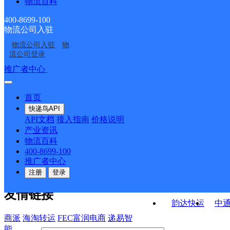
物流百科
三道沟镇邮政所
小宛邮政所
双塔邮政所
西湖邮政所
400-8699-100
物流公司入驻
瓜州乡邮政所
南岔镇邮政所
物流公司入驻
物
七墩邮政所
锁阳城镇邮政所
流公司登录
接口API
推广者中心
注册/登录
快运查询
API接口文档
FAQ/帮助文档
快递鸟
宏行中运物流
首页
API接口
DEMO下载
快递鸟API
百世快运
邦
API文档
接入指南
价格说明
关于我们
德邦快递
高
产业资讯
物流百科
华企快运
环
公司介绍
企业动态
联系我们
法律声
400-8699-100
京东快运
聚
明
合作伙伴
快递鸟接口服务协议
用
推广者中心
户隐私政策
速佳达快运
注册
登录
易达快运
驿
友情链接
韵达快运
中
商派
海淘转运
FEC富润电商
递易智
能