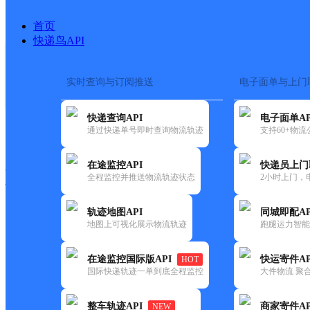
首页
快递鸟API
实时查询与订阅推送
电子面单与上门
搜索热词：
在途监控
快递查询API
电子面单AP
快递大全
快运大全
快递时效
通过快递单号即时查询物流轨迹
支持60+物
在途监控API
快递员上门
快递公司
全程监控并推送物流轨迹状态
2小时上门，
快递网点
电话大全
轨迹地图API
同城即配AP
地图上可视化展示物流轨迹
跑腿运力智能
德邦
酒泉瓜州县营业部
在途监控国际版API
快运寄件AP
HOT
快递
国际快递轨迹一单到底全程监控
大件物流 聚合
更新时间：2022-07-12 00:00:00
整车轨迹API
商家寄件AP
NEW