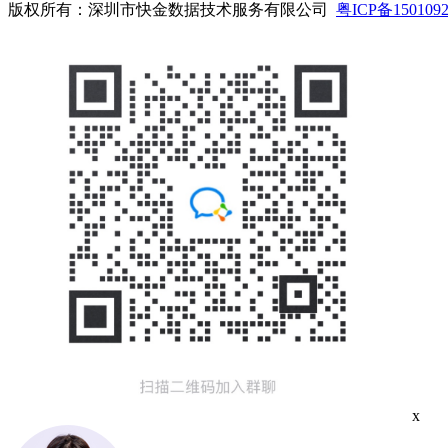
版权所有：深圳市快金数据技术服务有限公司
粤ICP备150109
x