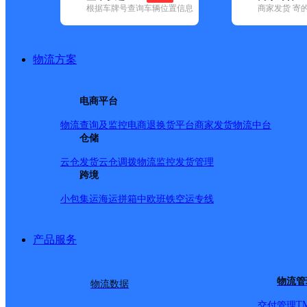
根据车牌号查询车辆位置信息
商家发货 寄
基本信息
所属快递：德邦快递
物流方案
所属区域：四川省-雅安市-雨城区
网点电话：
网点地址：四川省雅安市雨城区草坝镇慕义街84号雅安果愿
电商平台
实际误差不到20米)
网点负责人：
物流查询及监控
电商退换货
平台商家发货
物流中台
仓储
云仓发货
云仓调拨
物流监控
发货管理
派送范围
跨境
小包集运
海运拼箱
中欧班铁
空运专线
-
产品服务
物流管
物流数据
T
交付管理