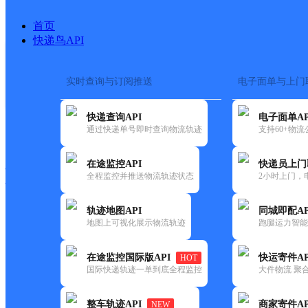
首页
快递鸟API
实时查询与订阅推送
电子面单与上门
搜索热词：
在途监控
快递查询API
电子面单AP
快递大全
快运大全
快递时效
通过快递单号即时查询物流轨迹
支持60+物
在途监控API
快递员上门
快递公司
全程监控并推送物流轨迹状态
2小时上门，
快递网点
电话大全
轨迹地图API
同城即配AP
地图上可视化展示物流轨迹
跑腿运力智能
德邦
雅安雨城区草坝镇营业部
在途监控国际版API
快运寄件AP
HOT
快递
国际快递轨迹一单到底全程监控
大件物流 聚合
更新时间：2022-07-12 00:00:00
整车轨迹API
商家寄件AP
NEW