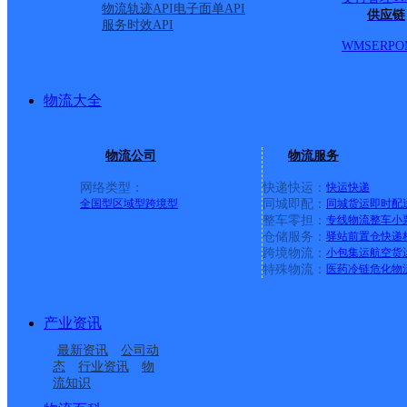
物流轨迹API
电子面单API
供应链
服务时效API
WMS
ERP
O
物流大全
物流公司
物流服务
网络类型：
快递快运：
快运
快递
全国型
区域型
跨境型
同城即配：
同城货运
即时配
整车零担：
专线物流
整车
小
仓储服务：
驿站
前置仓
快递
跨境物流：
小包集运
航空货
上一条：
横岗园山
特殊物流：
医药冷链
危化物
周边网点
产业资讯
最新资讯
公司动
四川雅安公司上坝路社
雅安
态
行业资讯
物
四川雅安公司物流市场
四川雅安公司雨城区建
区便民服务站分部
流知识
四川雅安公司
四川雅安公司草坝镇分