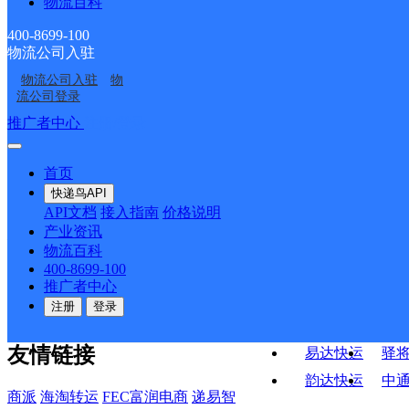
便民寄存点分部
设路便民服务站分部
物流百科
四川成都分拨营销市场
雅安雨城区康藏路网点
部
400-8699-100
雅安雨城区营业部
四川雅安公司
部宝星分部
物流公司入驻
雅安市望鱼邮政所
雅安市合江邮政所
物流公司入驻
物
流公司登录
雅安市川农大邮政所
雅安市晏场邮政所
推广者中心
注册/登录
接口API
快运查询
API接口文档
FAQ/帮助文档
快递鸟
首页
API接口
DEMO下载
宏行中运物流
快递鸟API
API文档
接入指南
价格说明
百世快运
邦
关于我们
产业资讯
德邦快递
高
物流百科
400-8699-100
华企快运
环
公司介绍
企业动态
联系我们
法律声
推广者中心
明
合作伙伴
快递鸟接口服务协议
用
京东快运
聚
注册
登录
户隐私政策
速佳达快运
友情链接
易达快运
驿
韵达快运
中
商派
海淘转运
FEC富润电商
递易智