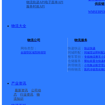
物流轨迹API
电子面单API
供应链
服务时效API
WMS
ERP
O
物流大全
物流公司
物流服务
网络类型：
快递快运：
快运
快递
全国型
区域型
跨境型
同城即配：
同城货运
即时配
整车零担：
专线物流
整车
小
仓储服务：
驿站
前置仓
快递
上一条：
义乌廿三里网点
跨境物流：
小包集运
航空货
特殊物流：
医药冷链
危化物
周边网点
产业资讯
新疆塔城公司
托里县
最新资讯
公司动
塔城市
态
行业资讯
物
流知识