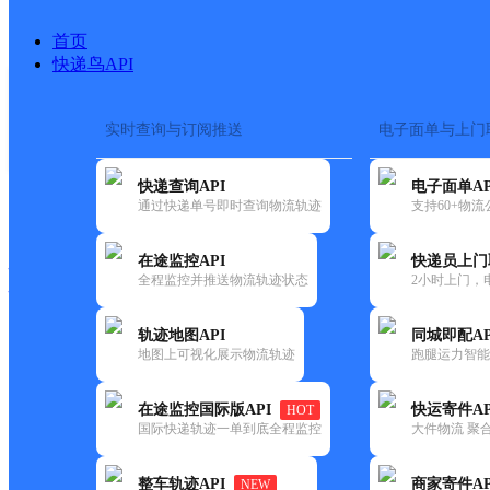
首页
快递鸟API
实时查询与订阅推送
电子面单与上门
搜索热词：
在途监控
快递查询API
电子面单AP
快递大全
快运大全
快递时效
通过快递单号即时查询物流轨迹
支持60+物
在途监控API
快递员上门
快递公司
全程监控并推送物流轨迹状态
2小时上门，
快递网点
电话大全
轨迹地图API
同城即配AP
地图上可视化展示物流轨迹
跑腿运力智能
圆通
裕民县
在途监控国际版API
快运寄件AP
HOT
速递
国际快递轨迹一单到底全程监控
大件物流 聚合
更新时间：2021-11-26 00:00:00
整车轨迹API
商家寄件AP
NEW