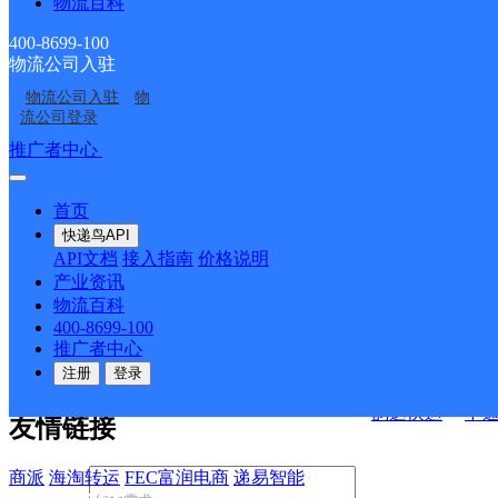
物流百科
400-8699-100
物流公司入驻
决方案
物流公司入驻
物
流公司登录
快运查询
接口API
推广者中心
注册/登录
宏行中运物流
API接口文档
FAQ/帮助文档
快递鸟
首页
百世快运
邦
API接口
DEMO下载
快递鸟API
德邦快递
高
API文档
接入指南
价格说明
关于我们
华企快运
环
产业资讯
物流百科
京东快运
聚
400-8699-100
公司介绍
企业动态
联系我们
法律声
速佳达快运
推广者中心
明
合作伙伴
快递鸟接口服务协议
用
注册
登录
户隐私政策
易达快运
驿
韵达快运
中
友情链接
商派
海淘转运
FEC富润电商
递易智能