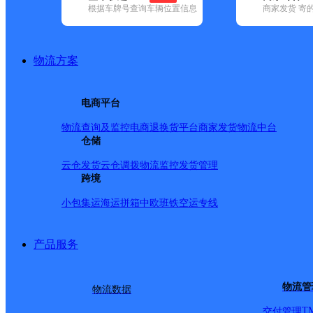
根据车牌号查询车辆位置信息
商家发货 寄
基本信息
所属快递：圆通速递
物流方案
所属区域：新疆维吾尔自治区-塔城地区-塔城市
网点电话：
网点地址：新疆塔城地区裕民县
电商平台
网点负责人：
物流查询及监控
电商退换货
平台商家发货
物流中台
仓储
派送范围
云仓发货
云仓调拨
物流监控
发货管理
跨境
裕民县内
小包集运
海运拼箱
中欧班铁
空运专线
产品服务
物流管
物流数据
T
交付管理