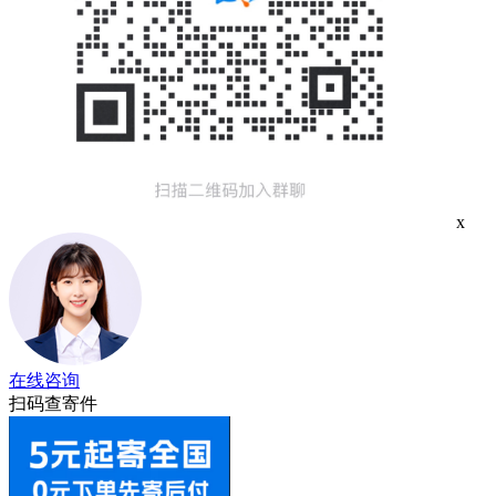
x
在线咨询
扫码查寄件