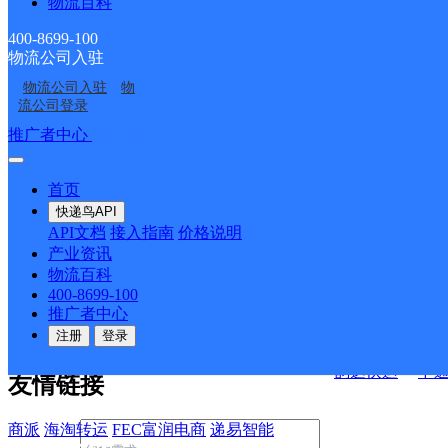
物流百科
400-8699-100
物流公司入驻
决方案
物流公司入驻
物
流公司登录
快运查询
接口API
推广者中心
注册/登录
宏行中运物流
API接口文档
FAQ/帮助文档
快递鸟
首页
百世快运
邦
API接口
DEMO下载
快递鸟API
德邦快递
高
API文档
接入指南
价格说明
关于我们
华企快运
环
产业资讯
物流百科
京东快运
聚
400-8699-100
公司介绍
企业动态
联系我们
法律声
速佳达快运
推广者中心
明
合作伙伴
快递鸟接口服务协议
用
注册
登录
户隐私政策
易达快运
驿
韵达快运
中
友情链接
商派
海淘转运
FEC富润电商
递易智能