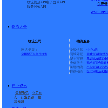
物流轨迹API
电子面单API
供应链
服务时效API
WMS
ERP
O
物流大全
物流公司
物流服务
网络类型：
快递快运：
快运
快递
全国型
区域型
跨境型
同城即配：
同城货运
即时配
整车零担：
专线物流
整车
小
仓储服务：
驿站
前置仓
快递
上一条：
横岗园山
跨境物流：
小包集运
航空货
特殊物流：
医药冷链
危化物
周边网点
产业资讯
托里县
裕民县
最新资讯
公司动
塔城市
态
行业资讯
物
流知识