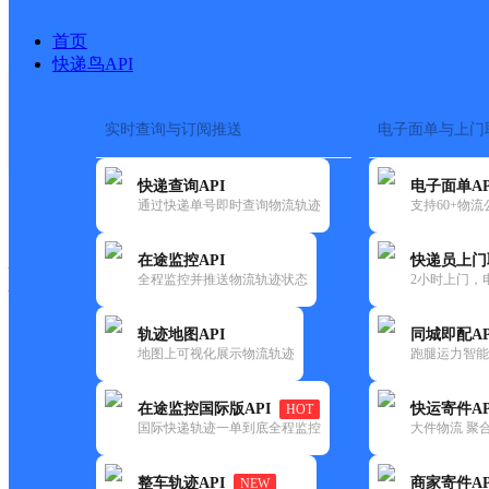
首页
快递鸟API
实时查询与订阅推送
电子面单与上门
搜索热词：
在途监控
快递查询API
电子面单AP
快递大全
快运大全
快递时效
通过快递单号即时查询物流轨迹
支持60+物
在途监控API
快递员上门
快递公司
全程监控并推送物流轨迹状态
2小时上门，
快递网点
电话大全
轨迹地图API
同城即配AP
地图上可视化展示物流轨迹
跑腿运力智能
申通
新疆塔城公司
在途监控国际版API
快运寄件AP
HOT
快递
国际快递轨迹一单到底全程监控
大件物流 聚合
更新时间：2022-07-12 00:00:00
整车轨迹API
商家寄件AP
NEW