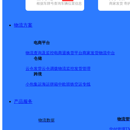
根据车牌号查询车辆位置信息
商家发货 寄
基本信息
所属快递：申通快递
物流方案
所属区域：新疆维吾尔自治区-塔城地区-塔城市
网点电话：
网点地址：塔城市华宝国际贸易中心11号楼101-102（华宝
电商平台
网点负责人：
物流查询及监控
电商退换货
平台商家发货
物流中台
仓储
派送范围
云仓发货
云仓调拨
物流监控
发货管理
跨境
塔城市区、额敏县城、额敏镇、农九师朝阳区、一六一团
小包集运
海运拼箱
中欧班铁
空运专线
产品服务
物流管
物流数据
T
交付管理