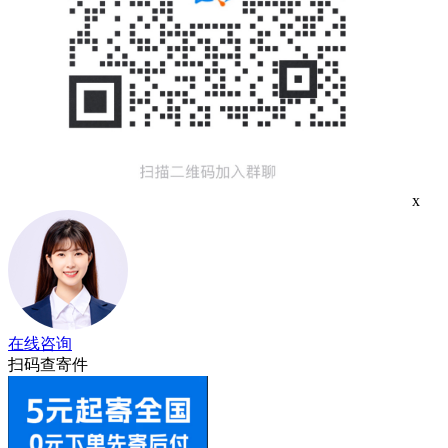
x
在线咨询
扫码查寄件