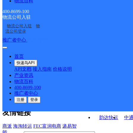
物流百科
云南腾冲县公司热海路
云南腾冲县公司
分部
云南腾冲县公司步行街
云南腾冲县公司明光镇
分部
400-8699-100
物流公司入驻
云南腾冲县公司曲石镇
云南腾冲县公司滇滩分
分部
分部
物流公司入驻
物
云南腾冲县公司界头镇
云南腾冲县公司八中分
分部
部
流公司登录
分部
部
接口API
推广者中心
注册/登录
快运查询
API接口文档
FAQ/帮助文档
快递鸟
宏行中运物流
首页
API接口
DEMO下载
快递鸟API
百世快运
邦
API文档
接入指南
价格说明
关于我们
德邦快递
高
产业资讯
物流百科
华企快运
环
公司介绍
企业动态
联系我们
法律声
400-8699-100
京东快运
聚
明
合作伙伴
快递鸟接口服务协议
用
推广者中心
户隐私政策
速佳达快运
注册
登录
易达快运
驿
友情链接
韵达快运
中
商派
海淘转运
FEC富润电商
递易智
能