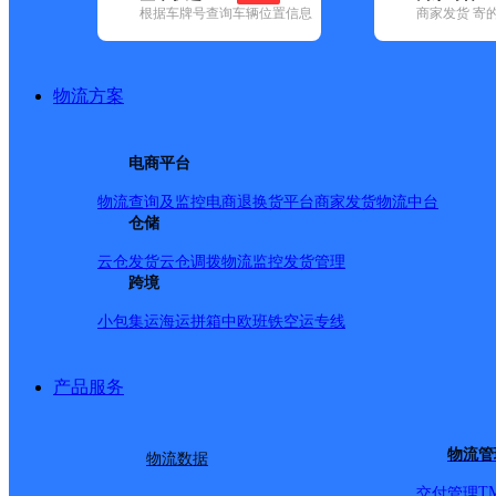
根据车牌号查询车辆位置信息
商家发货 寄
基本信息
所属快递：邮政国内
物流方案
所属区域：云南省-保山市-腾冲市
网点电话：
网点地址：芒棒乡街子(距离金融网点100米)
电商平台
网点负责人：
物流查询及监控
电商退换货
平台商家发货
物流中台
仓储
派送范围
云仓发货
云仓调拨
物流监控
发货管理
跨境
-
小包集运
海运拼箱
中欧班铁
空运专线
产品服务
物流管
物流数据
T
交付管理