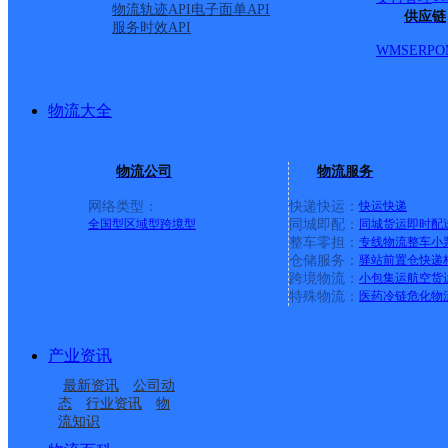
物流轨迹API
电子面单API
供应链
服务时效API
WMS
ERP
O
物流大全
物流公司
物流服务
网络类型：
快递快运：
快运
快递
全国型
区域型
跨境型
同城即配：
同城货运
即时配
整车零担：
专线物流
整车
小
仓储服务：
驿站
前置仓
快递
上一条：
中国邮政集团有限公司新疆维吾尔自治区叶城县乌
跨境物流：
小包集运
航空货
特殊物流：
医药冷链
危化物
周边网点
产业资讯
云南腾冲县公司荷花分
保山腾冲
最新资讯
公司动
云南腾冲县公司观音塘
云南腾冲县公司五合分
部
态
行业资讯
物
流知识
云南腾冲县公司大商汇
云南腾冲市中和分部
分部
部