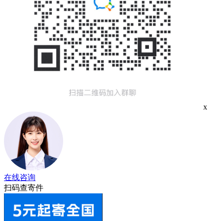
x
在线咨询
扫码查寄件