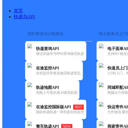
首页
快递鸟API
实时查询与订阅推送
电子面单与上门
搜索热词：
在途监控
快递查询API
电子面单AP
快递大全
快运大全
快递时效
通过快递单号即时查询物流轨迹
支持60+物
在途监控API
快递员上门
快递公司
全程监控并推送物流轨迹状态
2小时上门，
快递网点
电话大全
轨迹地图API
同城即配AP
地图上可视化展示物流轨迹
跑腿运力智能
邮政
芒棒邮政所
在途监控国际版API
快运寄件AP
HOT
国内
国际快递轨迹一单到底全程监控
大件物流 聚合
更新时间：2021-12-03 00:00:00
整车轨迹API
商家寄件AP
NEW