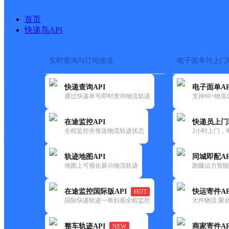
首页
快递鸟API
实时查询与订阅推送
电子面单与上门
搜索热词：
在途监控
快递查询API
电子面单AP
快递大全
快运大全
快递时效
通过快递单号即时查询物流轨迹
支持60+物
在途监控API
快递员上门
快递公司
全程监控并推送物流轨迹状态
2小时上门，
快递网点
电话大全
轨迹地图API
同城即配AP
地图上可视化展示物流轨迹
跑腿运力智能
韵达
云南腾冲县公司东营分部
在途监控国际版API
快运寄件AP
HOT
速递
国际快递轨迹一单到底全程监控
大件物流 聚合
更新时间：2022-07-14 00:00:00
整车轨迹API
商家寄件AP
NEW