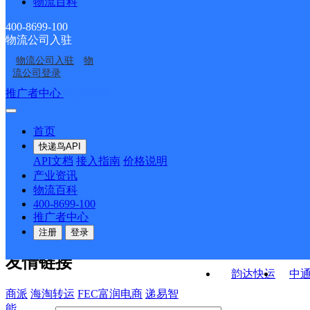
物流百科
云南腾冲县公司
云南腾冲县公司猴桥镇
分部
云南腾冲县公司明光镇
云南腾冲县公司芒棒分
分部
400-8699-100
物流公司入驻
云南腾冲县公司滇滩分
云南腾冲县公司和顺镇
分部
部
物流公司入驻
物
云南腾冲县公司八中分
腾冲市蒲川乡合作点
部
分部
流公司登录
部
ID11237
接口API
推广者中心
注册/登录
快运查询
API接口文档
FAQ/帮助文档
快递鸟
宏行中运物流
首页
API接口
DEMO下载
快递鸟API
百世快运
邦
API文档
接入指南
价格说明
关于我们
德邦快递
高
产业资讯
物流百科
华企快运
环
公司介绍
企业动态
联系我们
法律声
400-8699-100
京东快运
聚
明
合作伙伴
快递鸟接口服务协议
用
推广者中心
户隐私政策
速佳达快运
注册
登录
易达快运
驿
友情链接
韵达快运
中
商派
海淘转运
FEC富润电商
递易智
能