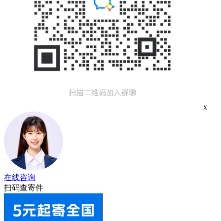
x
在线咨询
扫码查寄件