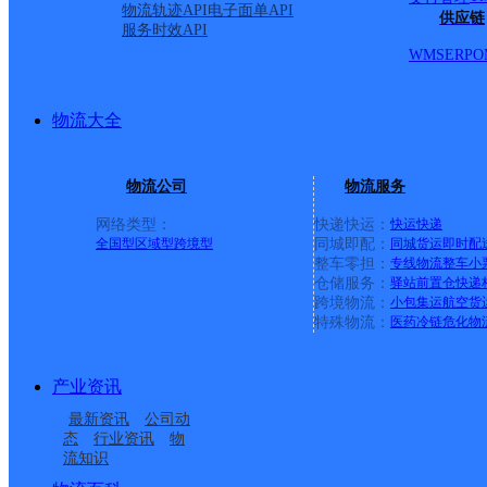
物流轨迹API
电子面单API
供应链
服务时效API
WMS
ERP
O
物流大全
物流公司
物流服务
网络类型：
快递快运：
快运
快递
全国型
区域型
跨境型
同城即配：
同城货运
即时配
整车零担：
专线物流
整车
小
仓储服务：
驿站
前置仓
快递
上一条：
广西梧州公司河西分部
跨境物流：
小包集运
航空货
特殊物流：
医药冷链
危化物
周边网点
产业资讯
云南腾冲县公司荷花分
保山腾冲
最新资讯
公司动
云南腾冲县公司五合分
云南腾冲县公司翡翠西
部
态
行业资讯
物
流知识
云南腾冲市中和分部
云南腾冲县公司固东镇
部
路分部