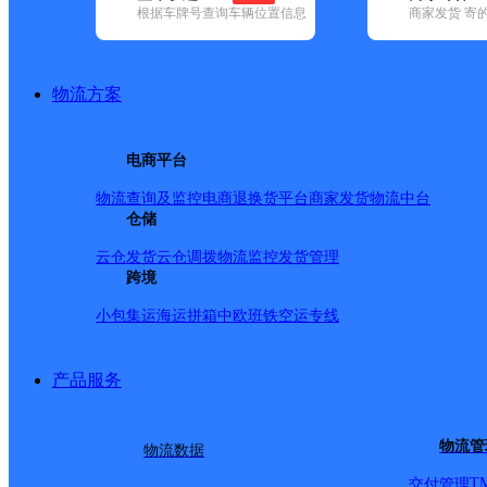
根据车牌号查询车辆位置信息
商家发货 寄
基本信息
所属快递：韵达速递
物流方案
所属区域：云南省-保山市-腾冲市
网点电话：
网点地址：中国云南省保山市腾冲市腾越镇天成社区银河小区
电商平台
网点负责人：
物流查询及监控
电商退换货
平台商家发货
物流中台
仓储
派送范围
云仓发货
云仓调拨
物流监控
发货管理
跨境
银河小区；忠勇路小区；人民商场；腾北商场；霁红小区；军
小包集运
海运拼箱
中欧班铁
空运专线
号；
产品服务
物流管
物流数据
T
交付管理