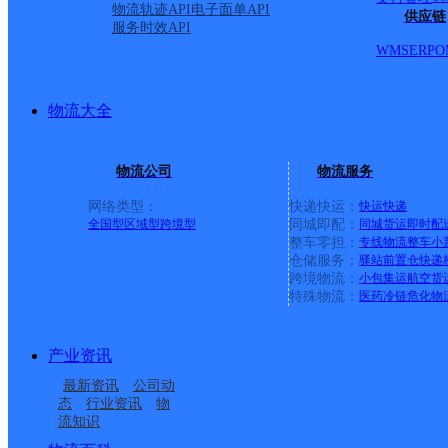
物流轨迹API
电子面单API
供应链
服务时效API
WMS
ERP
O
物流大全
物流公司
物流服务
网络类型：
快递快运：
快运
快递
全国型
区域型
跨境型
同城即配：
同城货运
即时配
整车零担：
专线物流
整车
小
仓储服务：
驿站
前置仓
快递
上一条：
横岗园山
跨境物流：
小包集运
航空货
特殊物流：
医药冷链
危化物
周边网点
产业资讯
湖北孝感公司火车站分
湖北孝感公司职院东区
最新资讯
公司动
湖北孝感公司南门桥寄
湖北孝感公司永安分部
部
便民寄存点分部
态
行业资讯
物
流知识
湖北孝感公司南方国际
湖北孝感公司生物工程
存点分部