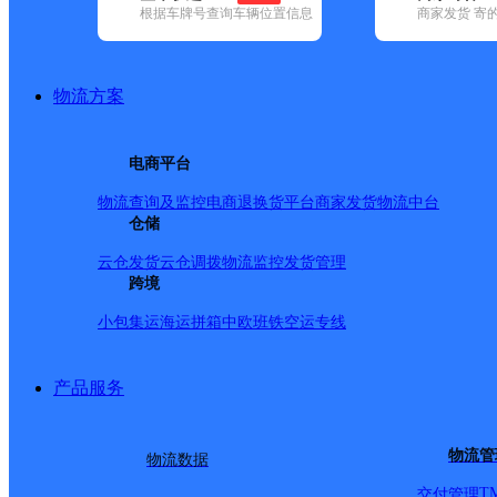
根据车牌号查询车辆位置信息
商家发货 寄
基本信息
所属快递：申通快递
物流方案
所属区域：湖北省-孝感市-孝南区
网点电话：
网点地址：孝感市长兴工业园
电商平台
网点负责人：
物流查询及监控
电商退换货
平台商家发货
物流中台
仓储
派送范围
云仓发货
云仓调拨
物流监控
发货管理
跨境
城站路以东，文化路以北，天仙路以西，长兴工业园，朋
小包集运
海运拼箱
中欧班铁
空运专线
镇，祝站镇。
产品服务
物流管
物流数据
T
交付管理