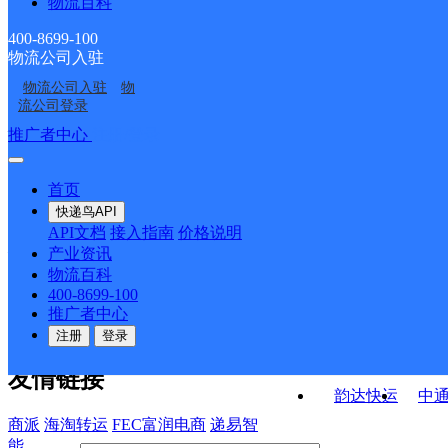
物流百科
湖北孝感公司湖北工程
湖北孝感公司陡岗寄存
学校寄存点分部
寄存点分部
湖北孝感公司乾坤大道
湖北孝感公司肖港镇分
学院西区寄存点分部
点分部
400-8699-100
物流公司入驻
湖北孝感公司大禹寄存
湖北孝感公司工程学院
分部
部
物流公司入驻
物
孝感
湖北孝感公司群声分部
点分部
东门寄存点分部
流公司登录
接口API
推广者中心
注册/登录
快运查询
API接口文档
FAQ/帮助文档
快递鸟
宏行中运物流
首页
API接口
DEMO下载
快递鸟API
百世快运
邦
API文档
接入指南
价格说明
关于我们
德邦快递
高
产业资讯
物流百科
华企快运
环
公司介绍
企业动态
联系我们
法律声
400-8699-100
京东快运
聚
明
合作伙伴
快递鸟接口服务协议
用
推广者中心
户隐私政策
速佳达快运
注册
登录
易达快运
驿
友情链接
韵达快运
中
商派
海淘转运
FEC富润电商
递易智
能