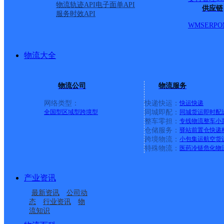
物流轨迹API
电子面单API
供应链
服务时效API
WMS
ERP
O
物流大全
物流公司
物流服务
网络类型：
快递快运：
快运
快递
全国型
区域型
跨境型
同城即配：
同城货运
即时配
整车零担：
专线物流
整车
小
仓储服务：
驿站
前置仓
快递
上一条：
广西梧州公司河西分部
跨境物流：
小包集运
航空货
特殊物流：
医药冷链
危化物
周边网点
产业资讯
湖北孝感公司火车站分
湖北孝感公司职院东区
最新资讯
公司动
湖北孝感公司南门桥寄
湖北孝感公司永安分部
部
便民寄存点分部
态
行业资讯
物
流知识
湖北孝感公司生物工程
湖北孝感公司朱湖便民
存点分部