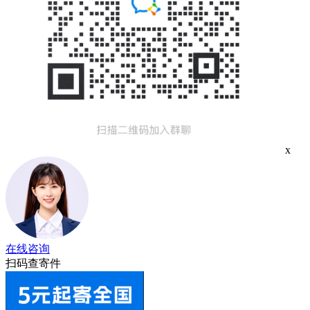
x
在线咨询
扫码查寄件