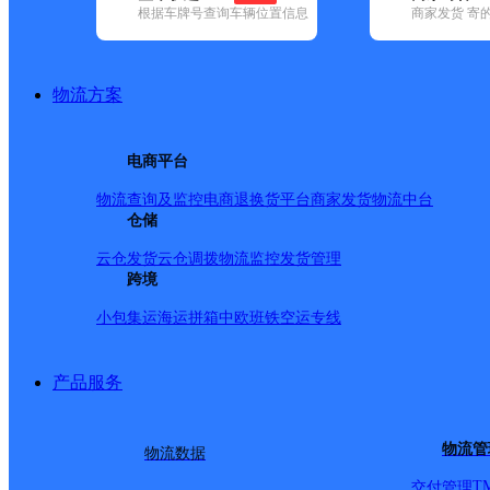
根据车牌号查询车辆位置信息
商家发货 寄
基本信息
所属快递：韵达速递
物流方案
所属区域：湖北省-孝感市-孝南区
网点电话：
网点地址：湖北省孝感市孝南区南大开发区南方国际建材城B区
电商平台
网点负责人：
物流查询及监控
电商退换货
平台商家发货
物流中台
仓储
派送范围
云仓发货
云仓调拨
物流监控
发货管理
跨境
-
小包集运
海运拼箱
中欧班铁
空运专线
产品服务
物流管
物流数据
T
交付管理