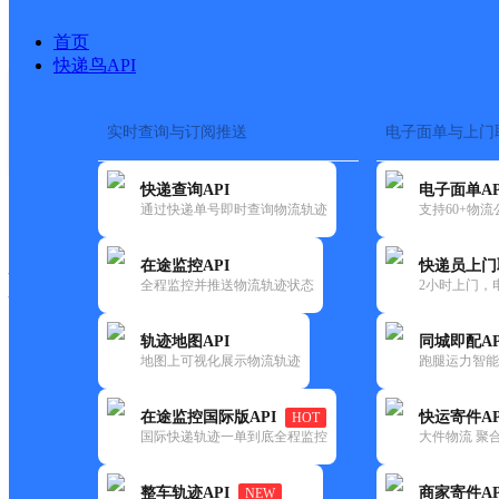
首页
快递鸟API
实时查询与订阅推送
电子面单与上门
搜索热词：
在途监控
快递查询API
电子面单AP
快递大全
快运大全
快递时效
通过快递单号即时查询物流轨迹
支持60+物
在途监控API
快递员上门
快递公司
全程监控并推送物流轨迹状态
2小时上门，
快递网点
电话大全
轨迹地图API
同城即配AP
地图上可视化展示物流轨迹
跑腿运力智能
韵达
湖北孝感公司南方国际便民寄
在途监控国际版API
快运寄件AP
HOT
速递
国际快递轨迹一单到底全程监控
大件物流 聚合
更新时间：2022-07-14 00:00:00
整车轨迹API
商家寄件AP
NEW