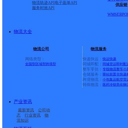
物流轨迹API
电子面单API
供应链
服务时效API
WMS
ERP
O
物流大全
物流公司
物流服务
网络类型：
快递快运：
快运
快递
全国型
区域型
跨境型
同城即配：
同城货运
即时配
整车零担：
专线物流
整车
小
仓储服务：
驿站
前置仓
快递
上一条：
中国邮政集团有限公司新疆维吾尔自治区叶城县乌
跨境物流：
小包集运
航空货
特殊物流：
医药冷链
危化物
周边网点
产业资讯
南宫垂杨
南宫段芦头
最新资讯
公司动
河北南和县公司
邢台南和县和阳镇网点
态
行业资讯
物
流知识
河北南和公司
南和县和阳镇合作点