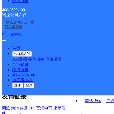
物流百科
南和县三思乡合作点
UH河北南和
ID16830
南和县郝桥镇合作点
史召邮政所
ID1594
400-8699-100
物流公司入驻
闫里邮政所
河郭邮政所
ID4507
物流公司入驻
物
三思邮政所
中国邮政集团有限公司
流公司登录
邢台市南和区西环路邮
接口API
推广者中心
注册/登录
快运查询
政支局
API接口文档
FAQ/帮助文档
快递鸟
宏行中运物流
首页
API接口
DEMO下载
快递鸟API
百世快运
邦
API文档
接入指南
价格说明
关于我们
德邦快递
高
产业资讯
物流百科
华企快运
环
公司介绍
企业动态
联系我们
法律声
400-8699-100
京东快运
聚
明
合作伙伴
快递鸟接口服务协议
用
推广者中心
户隐私政策
速佳达快运
注册
登录
易达快运
驿
友情链接
韵达快运
中
商派
海淘转运
FEC富润电商
递易智
能