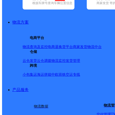
根据车牌号查询车辆位置信息
商家发货 寄
基本信息
所属快递：邮政国内
物流方案
所属区域：河北省-邢台市-南和区
网点电话：
网点地址：河北省邢台市南和区东三召村北
电商平台
网点负责人：
物流查询及监控
电商退换货
平台商家发货
物流中台
仓储
派送范围
云仓发货
云仓调拨
物流监控
发货管理
跨境
-
小包集运
海运拼箱
中欧班铁
空运专线
产品服务
物流管
物流数据
T
交付管理