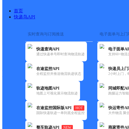
首页
快递鸟API
实时查询与订阅推送
电子面单与上门
搜索热词：
在途监控
快递查询API
电子面单AP
快递大全
快运大全
快递时效
通过快递单号即时查询物流轨迹
支持60+物
在途监控API
快递员上门
快递公司
全程监控并推送物流轨迹状态
2小时上门，
快递网点
电话大全
轨迹地图API
同城即配AP
地图上可视化展示物流轨迹
跑腿运力智能
邮政
三召邮政支局
在途监控国际版API
快运寄件AP
HOT
国内
国际快递轨迹一单到底全程监控
大件物流 聚合
更新时间：2021-12-03 00:00:00
整车轨迹API
商家寄件AP
NEW