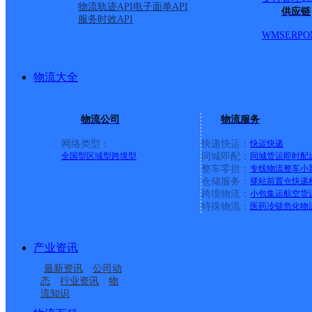
物流轨迹API
电子面单API
供应链
服务时效API
WMS
ERP
O
物流大全
物流公司
物流服务
网络类型：
快递快运：
快运
快递
全国型
区域型
跨境型
同城即配：
同城货运
即时配
整车零担：
专线物流
整车
小
仓储服务：
驿站
前置仓
快递
上一条：
中国邮政集团有限公司新疆维吾尔自治区叶城县乌
跨境物流：
小包集运
航空货
特殊物流：
医药冷链
危化物
周边网点
产业资讯
南宫垂杨
南宫段芦头
最新资讯
公司动
河北南和县公司
邢台南和县和阳镇网点
态
行业资讯
物
流知识
河北南和公司
南和县和阳镇合作点