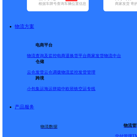
根据车牌号查询车辆位置信息
商家发货 寄
基本信息
所属快递：邮政国内
物流方案
所属区域：河北省-邢台市-南和区
网点电话：
网点地址：河北省邢台市南和县史召
电商平台
网点负责人：
物流查询及监控
电商退换货
平台商家发货
物流中台
仓储
派送范围
云仓发货
云仓调拨
物流监控
发货管理
跨境
-
小包集运
海运拼箱
中欧班铁
空运专线
产品服务
物流管
物流数据
T
交付管理