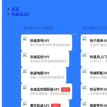
首页
快递鸟API
实时查询与订阅推送
电子面单与上门
搜索热词：
在途监控
快递查询API
电子面单AP
快递大全
快运大全
快递时效
通过快递单号即时查询物流轨迹
支持60+物
在途监控API
快递员上门
快递公司
全程监控并推送物流轨迹状态
2小时上门，
快递网点
电话大全
轨迹地图API
同城即配AP
地图上可视化展示物流轨迹
跑腿运力智能
邮政
史召邮政所
在途监控国际版API
快运寄件AP
HOT
国内
国际快递轨迹一单到底全程监控
大件物流 聚合
更新时间：2021-12-03 00:00:00
整车轨迹API
商家寄件AP
NEW