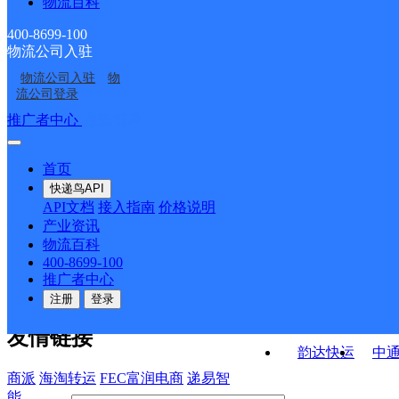
物流百科
南和县三思乡合作点
UH河北南和
ID16830
南和县郝桥镇合作点
贾宋邮政所
ID1594
400-8699-100
物流公司入驻
河郭邮政所
三召邮政支局
ID4507
物流公司入驻
物
三思邮政所
中国邮政集团有限公司
流公司登录
邢台市南和区西环路邮
接口API
推广者中心
注册/登录
快运查询
政支局
API接口文档
FAQ/帮助文档
快递鸟
宏行中运物流
首页
API接口
DEMO下载
快递鸟API
百世快运
邦
API文档
接入指南
价格说明
关于我们
德邦快递
高
产业资讯
物流百科
华企快运
环
公司介绍
企业动态
联系我们
法律声
400-8699-100
京东快运
聚
明
合作伙伴
快递鸟接口服务协议
用
推广者中心
户隐私政策
速佳达快运
注册
登录
易达快运
驿
友情链接
韵达快运
中
商派
海淘转运
FEC富润电商
递易智
能