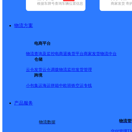
根据车牌号查询车辆位置信息
商家发货 寄
基本信息
所属快递：中通快递
物流方案
所属区域：安徽省-淮北市-相山区
网点电话：
网点地址：凤凰山工业园仪凤路16号
电商平台
网点负责人：
物流查询及监控
电商退换货
平台商家发货
物流中台
仓储
派送范围
云仓发货
云仓调拨
物流监控
发货管理
跨境
相山区： 淮海路，淮海中路，闸河路，古城路，惠黎路，
小包集运
海运拼箱
中欧班铁
空运专线
山路，鹰山路，翠峰路，濉溪路，幸福路，民生路，教育
巷，安康路，海宫路，金星巷，黎苑路，惠苑路，相阳路，
产品服务
海路（1马路）东起立交桥，西至电厂高层生活区。 古城路
路（3马路）全段派送。 人民路（4马路）东起长山路，西
物流管
物流数据
西至西外环以东。 长山路北起矿工医院，南至长山中路南
T
交付管理