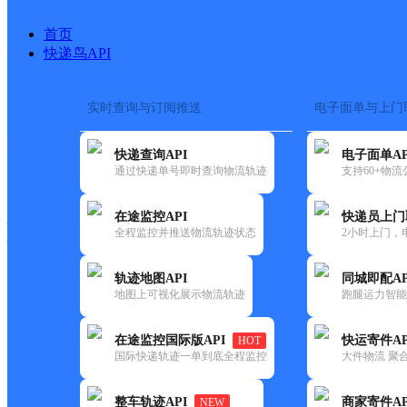
首页
快递鸟API
实时查询与订阅推送
电子面单与上门
搜索热词：
在途监控
快递查询API
电子面单AP
快递大全
快运大全
快递时效
通过快递单号即时查询物流轨迹
支持60+物
在途监控API
快递员上门
快递公司
全程监控并推送物流轨迹状态
2小时上门，
快递网点
电话大全
轨迹地图API
同城即配AP
地图上可视化展示物流轨迹
跑腿运力智能
中通
淮北
在途监控国际版API
快运寄件AP
HOT
快递
国际快递轨迹一单到底全程监控
大件物流 聚合
更新时间：2022-07-14 00:00:00
整车轨迹API
商家寄件AP
NEW