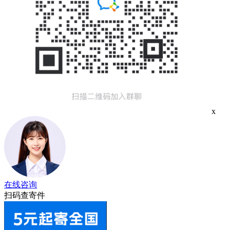
x
在线咨询
扫码查寄件