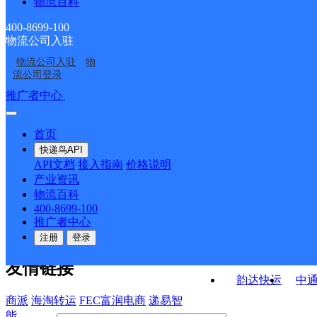
物流百科
东黎邮政所
任圩邮政所
渠沟邮政所
淮海西路邮政支局
400-8699-100
物流公司入驻
淮北相山网点
时影
物流公司入驻
物
淮北
汤西侠
流公司登录
接口API
推广者中心
注册/登录
快运查询
API接口文档
FAQ/帮助文档
快递鸟
宏行中运物流
首页
API接口
DEMO下载
快递鸟API
百世快运
邦
API文档
接入指南
价格说明
关于我们
德邦快递
高
产业资讯
物流百科
华企快运
环
公司介绍
企业动态
联系我们
法律声
400-8699-100
京东快运
聚
明
合作伙伴
快递鸟接口服务协议
用
推广者中心
户隐私政策
速佳达快运
注册
登录
易达快运
驿
友情链接
韵达快运
中
商派
海淘转运
FEC富润电商
递易智
能