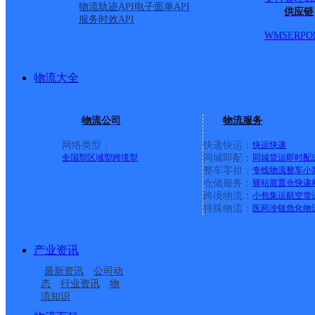
黎路以北。 孟山路北起淮海路，南至孟山中路南黎路以北。
物流轨迹API
电子面单API
供应链
服务时效API
分部： 负责人：陈万三 手 机：13309611193 派送范
WMS
ERP
O
矿分部： 负责人：刘超 手 机：13385615097 派送范
街道、矿山集街道、烈山镇。 延迟派送：朔里镇：1天、古
物流大全
物流公司
物流服务
网络类型：
快递快运：
快运
快递
全国型
区域型
跨境型
同城即配：
同城货运
即时配
整车零担：
专线物流
整车
小
仓储服务：
驿站
前置仓
快递
上一条：
广西梧州公司河西分部
跨境物流：
小包集运
航空货
特殊物流：
医药冷链
危化物
周边网点
产业资讯
安徽淮北公司
安徽淮北公司
最新资讯
公司动
淮北相山区凤苑路营业
UH淮北杜集烈山
态
行业资讯
物
流知识
相山南路邮政所
土楼邮政所
部