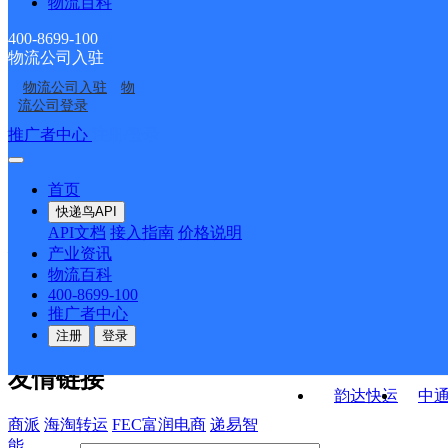
物流百科
东黎邮政所
任圩邮政所
渠沟邮政所
淮海西路邮政支局
400-8699-100
物流公司入驻
淮北相山网点
时影
物流公司入驻
物
淮北
汤西侠
流公司登录
接口API
推广者中心
注册/登录
快运查询
API接口文档
FAQ/帮助文档
快递鸟
宏行中运物流
首页
API接口
DEMO下载
快递鸟API
百世快运
邦
API文档
接入指南
价格说明
关于我们
德邦快递
高
产业资讯
物流百科
华企快运
环
公司介绍
企业动态
联系我们
法律声
400-8699-100
京东快运
聚
明
合作伙伴
快递鸟接口服务协议
用
推广者中心
户隐私政策
速佳达快运
注册
登录
易达快运
驿
友情链接
韵达快运
中
商派
海淘转运
FEC富润电商
递易智
能