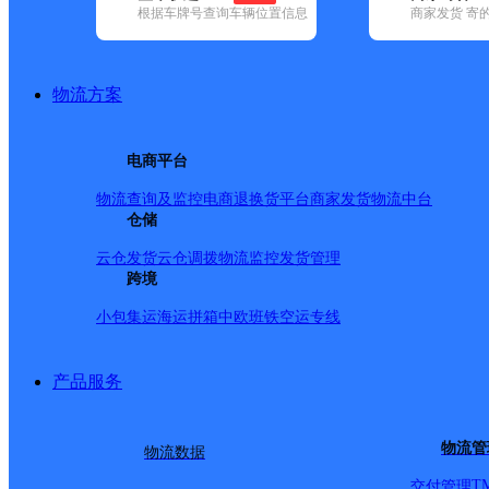
根据车牌号查询车辆位置信息
商家发货 寄
基本信息
所属快递：邮政国内
物流方案
所属区域：安徽省-淮北市-相山区
网点电话：
网点地址：淮北市相山区闸河路12号
电商平台
网点负责人：
物流查询及监控
电商退换货
平台商家发货
物流中台
仓储
派送范围
云仓发货
云仓调拨
物流监控
发货管理
跨境
-
小包集运
海运拼箱
中欧班铁
空运专线
产品服务
物流管
物流数据
T
交付管理