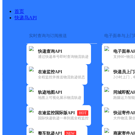
首页
快递鸟API
实时查询与订阅推送
电子面单与上门
搜索热词：
在途监控
快递查询API
电子面单AP
快递大全
快运大全
快递时效
通过快递单号即时查询物流轨迹
支持60+物
在途监控API
快递员上门
快递公司
全程监控并推送物流轨迹状态
2小时上门，
快递网点
电话大全
轨迹地图API
同城即配AP
地图上可视化展示物流轨迹
跑腿运力智能
邮政
古城东路邮政所
在途监控国际版API
快运寄件AP
HOT
国内
国际快递轨迹一单到底全程监控
大件物流 聚合
更新时间：2021-12-03 00:00:00
整车轨迹API
商家寄件AP
NEW