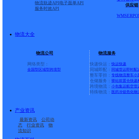
物流轨迹API
电子面单API
供应链
服务时效API
WMS
ERP
O
物流大全
物流公司
物流服务
网络类型：
快递快运：
快运
快递
全国型
区域型
跨境型
同城即配：
同城货运
即时配
整车零担：
专线物流
整车
小
仓储服务：
驿站
前置仓
快递
上一条：
中国邮政集团有限公司新疆维吾尔自治区叶城县乌
跨境物流：
小包集运
航空货
特殊物流：
医药冷链
危化物
周边网点
产业资讯
淮北
安徽淮北公司
最新资讯
公司动
UH淮北相山
淮北相山区凤苑路营业
态
行业资讯
物
流知识
相山南路邮政所
土楼邮政所
部