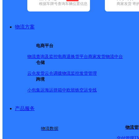
根据车牌号查询车辆位置信息
商家发货 寄
基本信息
所属快递：圆通速递
物流方案
所属区域：内蒙古自治区-包头市-土默特右旗
网点电话：
网点地址：内蒙古包头市土默特右旗
电商平台
网点负责人：
物流查询及监控
电商退换货
平台商家发货
物流中台
仓储
派送范围
云仓发货
云仓调拨
物流监控
发货管理
跨境
萨拉齐镇上
小包集运
海运拼箱
中欧班铁
空运专线
产品服务
物流管
物流数据
T
交付管理