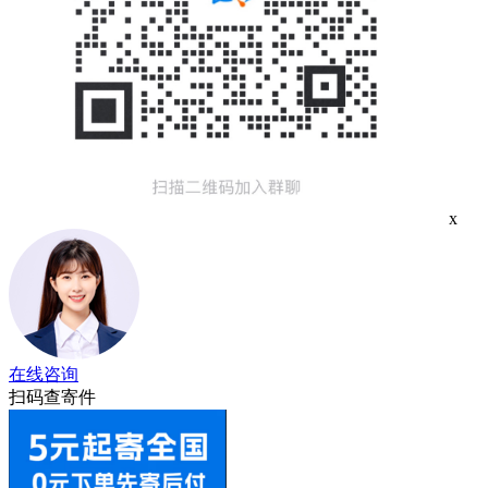
x
在线咨询
扫码查寄件