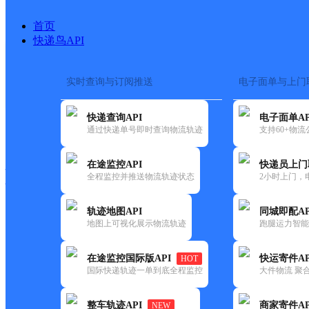
首页
快递鸟API
实时查询与订阅推送
电子面单与上门
搜索热词：
在途监控
快递查询API
电子面单AP
快递大全
快运大全
快递时效
通过快递单号即时查询物流轨迹
支持60+物
在途监控API
快递员上门
快递公司
全程监控并推送物流轨迹状态
2小时上门，
快递网点
电话大全
轨迹地图API
同城即配AP
地图上可视化展示物流轨迹
跑腿运力智能
圆通
土默特右旗
在途监控国际版API
快运寄件AP
HOT
速递
国际快递轨迹一单到底全程监控
大件物流 聚合
更新时间：2021-11-26 00:00:00
整车轨迹API
商家寄件AP
NEW