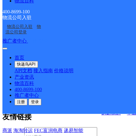
物流百科
二十四顷地邮政所
公山湾邮政所
逗你开心便利店
包头土右旗
400-8699-100
物流公司入驻
包头土默特右旗萨拉齐
决方案
物流公司入驻
物
镇营业点
流公司登录
快运查询
接口API
推广者中心
注册/登录
宏行中运物流
API接口文档
FAQ/帮助文档
快递鸟
首页
百世快运
邦
API接口
DEMO下载
快递鸟API
德邦快递
高
API文档
接入指南
价格说明
关于我们
华企快运
环
产业资讯
物流百科
京东快运
聚
400-8699-100
公司介绍
企业动态
联系我们
法律声
速佳达快运
推广者中心
明
合作伙伴
快递鸟接口服务协议
用
注册
登录
户隐私政策
易达快运
驿
韵达快运
中
友情链接
商派
海淘转运
FEC富润电商
递易智能