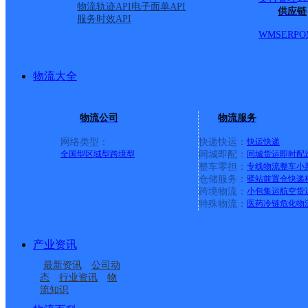
物流轨迹API
电子面单API
供应链
服务时效API
WMS
ERP
O
物流大全
物流公司
物流服务
网络类型：
快递快运：
快运
快递
全国型
区域型
跨境型
同城即配：
同城货运
即时配
整车零担：
专线物流
整车
小
仓储服务：
驿站
前置仓
快递
上一条：
义乌廿三里网点
跨境物流：
小包集运
航空货
特殊物流：
医药冷链
危化物
周边网点
产业资讯
内蒙古包头公司土默特
包头土默特右旗
最新资讯
公司动
包头土默特右旗营业部
将军尧邮政所
右旗分部
态
行业资讯
物
流知识
毛岱邮政所
大城西邮政所