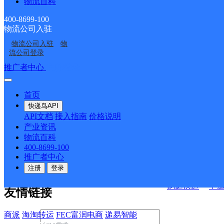
物流百科
公山湾邮政所
双龙邮政所
土默特右旗
包头土右旗
400-8699-100
物流公司入驻
包头土默特右旗萨拉齐
决方案
物流公司入驻
物
镇营业点
流公司登录
快运查询
接口API
推广者中心
注册/登录
宏行中运物流
API接口文档
FAQ/帮助文档
快递鸟
首页
百世快运
邦
API接口
DEMO下载
快递鸟API
德邦快递
高
API文档
接入指南
价格说明
关于我们
华企快运
环
产业资讯
物流百科
京东快运
聚
400-8699-100
公司介绍
企业动态
联系我们
法律声
速佳达快运
推广者中心
明
合作伙伴
快递鸟接口服务协议
用
注册
登录
户隐私政策
易达快运
驿
韵达快运
中
友情链接
商派
海淘转运
FEC富润电商
递易智能