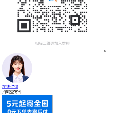
x
在线咨询
扫码查寄件