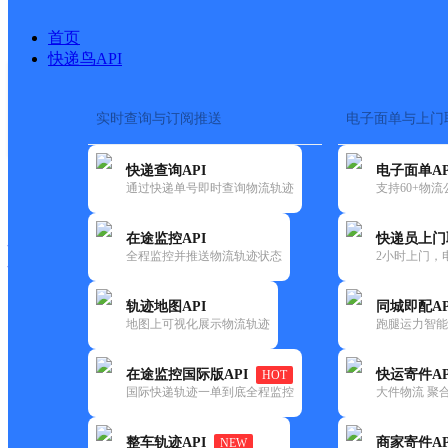
首页
快递鸟API
实时查询与订阅推送
电子面单与上门
搜索热词：
在途监控
快递查询API
电子面单AP
快递大全
快运大全
快递时效
通过快递单号即时查询物流轨迹
支持60+物
在途监控API
快递员上门
快递公司
全程监控并推送物流轨迹状态
2小时上门，
快递网点
电话大全
轨迹地图API
同城即配AP
地图上可视化展示物流轨迹
跑腿运力智能
韵达
内蒙古包头公司土默特右旗分
在途监控国际版API
快运寄件AP
HOT
速递
国际快递轨迹一单到底全程监控
大件物流 聚合
更新时间：2022-07-14 00:00:00
整车轨迹API
商家寄件AP
NEW