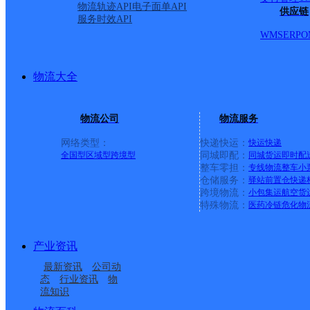
区；花苑园小区；汇鑫苑小区；现代城小区；府东小区；
物流轨迹API
电子面单API
供应链
服务时效API
局；法院；教育局林业推广中心；森林公安局；青少年活
WMS
ERP
O
人民银行；神华煤炭综合楼；联合信用社；旗政府；电视
贸局；科技局；财政局；萨拉齐民族第一中学；◇大北街
物流大全
大街；果园路；影院街；欧美路南段；工业路全段；科技
（每周一、三、五派送）美岱召镇；◇沟门镇；【更新日期：2022-5
物流公司
物流服务
网络类型：
快递快运：
快运
快递
全国型
区域型
跨境型
同城即配：
同城货运
即时配
整车零担：
专线物流
整车
小
仓储服务：
驿站
前置仓
快递
上一条：
广西梧州公司河西分部
跨境物流：
小包集运
航空货
特殊物流：
医药冷链
危化物
周边网点
产业资讯
包头土默特右旗
内蒙古土默特右旗公司
最新资讯
公司动
将军尧邮政所
美岱召邮政所
态
行业资讯
物
流知识
大城西邮政所
大西街邮政支局