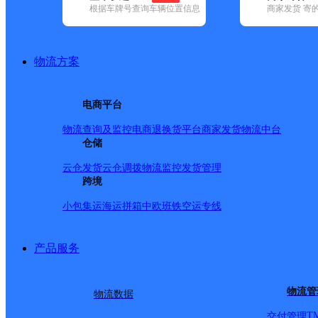
根据车牌号查询车辆位置信息
商家发货 寄
基本信息
所属快递：韵达速递
物流方案
所属区域：内蒙古自治区-包头市-土默特右旗
网点电话：
网点地址：内蒙古自治区包头市土默特右旗西立交桥加油站东
电商平台
网点负责人：
物流查询及监控
电商退换货
平台商家发货
物流中台
仓储
派送范围
云仓发货
云仓调拨
物流监控
发货管理
跨境
土默特右旗：◇东至南环路；东环路交接处以西；萨拉齐
小包集运
海运拼箱
中欧班铁
空运专线
科花园；亿城佳苑小区；阿刀亥东院；阿刀亥西院；老窝
区；◇西至南环路；西环路交界处以东；后炭市街派出所
产品服务
迎春小区；汇龙小区；祥和佳苑；青山小区；环卫小区；
至南环路以北；清真寺；回民小学；大众苑小区；源泰广
物流管
物流数据
行家属楼；萨拉齐幼儿园；北到科技路与欧美路交接处以
T
交付管理